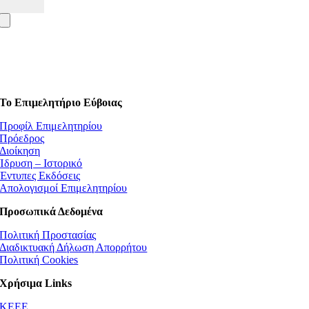
Το Επιμελητήριο Εύβοιας
Προφίλ Επιμελητηρίου
Πρόεδρος
Διοίκηση
Ίδρυση – Ιστορικό
Έντυπες Εκδόσεις
Απολογισμοί Επιμελητηρίου
Προσωπικά Δεδομένα
Πολιτική Προστασίας
Διαδικτυακή Δήλωση Απορρήτου
Πολιτική Cookies
Χρήσιμα Links
ΚEEE