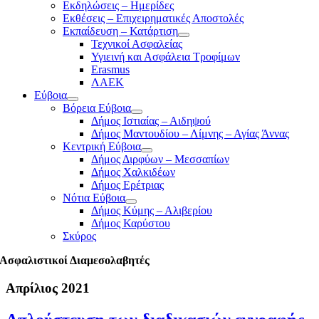
Εκδηλώσεις – Ημερίδες
Εκθέσεις – Επιχειρηματικές Αποστολές
Εκπαίδευση – Κατάρτιση
Τεχνικοί Ασφαλείας
Υγιεινή και Ασφάλεια Τροφίμων
Erasmus
ΛΑΕΚ
Εύβοια
Βόρεια Εύβοια
Δήμος Ιστιαίας – Αιδηψού
Δήμος Μαντουδίου – Λίμνης – Αγίας Άννας
Κεντρική Εύβοια
Δήμος Διρφύων – Μεσσαπίων
Δήμος Χαλκιδέων
Δήμος Ερέτριας
Νότια Εύβοια
Δήμος Κύμης – Αλιβερίου
Δήμος Καρύστου
Σκύρος
Ασφαλιστικοί Διαμεσολαβητές
Απρίλιος 2021