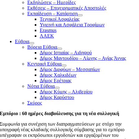
Εκδηλώσεις – Ημερίδες
Εκθέσεις – Επιχειρηματικές Αποστολές
Εκπαίδευση – Κατάρτιση
Τεχνικοί Ασφαλείας
Υγιεινή και Ασφάλεια Τροφίμων
Erasmus
ΛΑΕΚ
Εύβοια
Βόρεια Εύβοια
Δήμος Ιστιαίας – Αιδηψού
Δήμος Μαντουδίου – Λίμνης – Αγίας Άννας
Κεντρική Εύβοια
Δήμος Διρφύων – Μεσσαπίων
Δήμος Χαλκιδέων
Δήμος Ερέτριας
Νότια Εύβοια
Δήμος Κύμης – Αλιβερίου
Δήμος Καρύστου
Σκύρος
Εμπόριο : 60 ημέρες διαβούλευσης για τη νέα συλλογική
Συμφωνία για συνέχιση των διαπραγματεύσεων με στόχο την
υπογραφή νέας κλαδικής συλλογικής σύμβασης για το εμπόριο
υπέγραψαν οι εκπρόσωποι εργοδοτών και εργαζομένων του