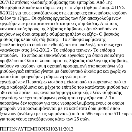
26/7/12 ετήσιας κλαδικής σύμβασης του εμπορίου. Από 1ης
Νοεμβρίου λοιπόν και σύμφωνα με το νόμο (άρθρο 2 παρ. 4 ΠΥΣ
6/2012) για τους εργαζόμενους στις εμπορικές επιχειρήσεις ισχύουν
πλέον τα εξής:1. Οι σχέσεις εργασίας των ήδη απασχολούμενων
εργαζόμενων μετατρέπονται σε ατομικές συμβάσεις. Από τους
κανονιστικούς όρους της λήξασας σύμβασης εξακολουθούν να
ισχύουν ως όροι ατομικής σύμβασης πλέον οι εξής:- Ο βασικός
μισθός της κλαδικής σύμβασης.- Το επίδομα ωρίμανσης
(«πολυετίες») το οποίο υπενθυμίζεται ότι υπολογίζεται όπως έχει
«παγώσει» στις 14-2-2012.- Το επίδομα τέκνων.- Το επίδομα
σπουδών.- Το επίδομα επικινδύνου εργασίας για όποια ειδικότητα
προβλέπεται.Ολοι οι λοιποί όροι της λήξασας συλλογικής σύμβασης
παύουν να ισχύουν και η σχετική προσαρμογή στα παραπάνω νέα
μισθολογικά επίπεδα γίνεται με διευθυντικό δικαίωμα και χωρίς να
απαιτείται προηγούμενη σύμφωνη γνώμη των
εργαζομένων.Περαιτέρω ωστόσο μείωση από τα παραπάνω από το
νόμο καθοριζόμενα και μέχρι το επίπεδο του κατώτατου μισθού των
586 ευρώ πρέπει -ως αναπροσαρμογή ατομικής πλέον σύμβασης
εργασίας- να έχει τη σύμφωνη γνώμη του εργαζόμενου.2. Τα
παραπάνω δεν ισχύουν για τους νεοπροσλαμβανόμενους οι οποίοι
μπορούν να προσλαμβάνονται με τα κατώτατα όρια μισθών που
ξεκινούν (ανάλογα με τις ωριμάνσεις) από τα 586 ευρώ ή τα 511 ευρώ
για τους νέους εργαζόμενους κάτω των 25 ετών.
ΠΗΓΗ:ΝΑΥΤΕΜΠΟΡΙΚΗ02/11/2013