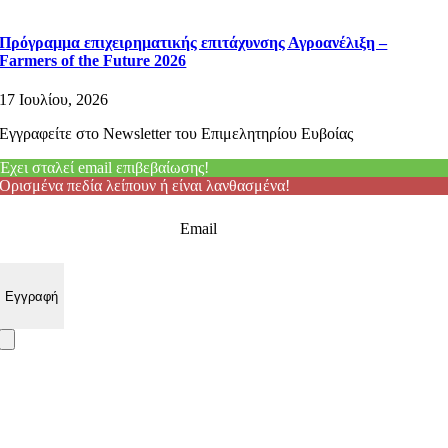
Πρόγραμμα επιχειρηματικής επιτάχυνσης Αγροανέλιξη –
Farmers of the Future 2026
17 Ιουλίου, 2026
Εγγραφείτε στο Newsletter του Επιμελητηρίου Ευβοίας
Έχει σταλεί email επιβεβαίωσης!
Ορισμένα πεδία λείπουν ή είναι λανθασμένα!
Email