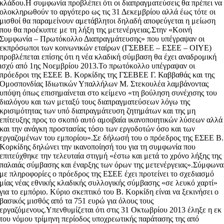
κλάδου.Η συμφωνία προβλέπει ότι οι διαπραγματεύσεις θα πρέπει να
ολοκληρωθούν το αργότερο ως τις 31 Δεκεμβρίου αλλά έως τότε οι
μισθοί θα παραμείνουν αμετάβλητοι δηλαδή αποφεύγεται η μείωση
που θα προέκυπτε με τη λήξη της μετενέργειας.Στην «Κοινή
Συμφωνία – Πρωτόκολλο Διαπραγμάτευσης» που υπέγραψαν οι
εκπρόσωποι των κοινωνικών εταίρων (ΓΣΕΒΕΕ – ΕΣΕΕ – ΟΙΥΕ)
προβλέπεται επίσης ότι η νέα κλαδική σύμβαση θα έχει αναδρομική
ισχύ από 1ης Νοεμβρίου 2013.Το πρωτόκολλο υπέγραψαν οι
πρόεδροι της ΕΣΕΕ Β. Κορκίδης της ΓΣΕΒΕΕ Γ. Καββαθάς και της
Ομοσπονδίας Ιδιωτικών Υπαλλήλων Μ. Στεκουλέα λαμβάνοντας
υπόψη όπως επισημαίνεται στο κείμενο «τη βούληση συνέχισης του
διαλόγου και των μεταξύ τους διαπραγματεύσεων λόγω της
κρισιμότητας των υπό διαπραγμάτευση ζητημάτων και της μη
επίτευξης προς το σκοπό αυτό αμοιβαία ικανοποιητικών λύσεων αλλά
και την ανάγκη προστασίας τόσο των εργοδοτών όσο και των
εργαζομένων του εμπορίου».Σε δήλωσή του ο πρόεδρος της ΕΣΕΕ Β.
Κορκίδης δηλώνει την ικανοποίησή του για τη συμφωνία που
επιτεύχθηκε την τελευταία στιγμή «έστω και μετά το χρόνο λήξης της
παλαιάς σύμβασης και έναρξης των όρων της μετενέργειας».Σύμφωνα
με πληροφορίες ο πρόεδρος της ΕΣΕΕ έχει προτείνει το σχεδιασμό
μίας νέας εθνικής κλαδικής συλλογικής σύμβασης «σε λευκό χαρτί»
για το εμπόριο. Κύριο σκεπτικό του Β. Κορκίδη είναι να ξεκινήσει ο
βασικός μισθός από τα 751 ευρώ για όλους τους
εργαζόμενους.Υπενθυμίζεται ότι στις 31 Οκτωβρίου 2013 έληξε η εκ
του νόμου τρίμηνη περίοδος υποχρεωτικής παράτασης της από