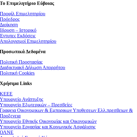
Το Επιμελητήριο Εύβοιας
Προφίλ Επιμελητηρίου
Πρόεδρος
Διοίκηση
Ίδρυση – Ιστορικό
Έντυπες Εκδόσεις
Απολογισμοί Επιμελητηρίου
Προσωπικά Δεδομένα
Πολιτική Προστασίας
Διαδικτυακή Δήλωση Απορρήτου
Πολιτική Cookies
Χρήσιμα Links
ΚEEE
Υπουργείο Ανάπτυξης
Υπουργείο Εξωτερικών – Πρεσβείες
Γραφεια Οικονομικων & Εμπορικων Υποθεσεων Ελλ.πρεσβειων &
Προξενεια
Υπουργείο Εθνικής Οικονομίας και Οικονομικών
Υπουργείο Εργασίας και Κοινωνικής Ασφάλισης
ΟΛΝΕ