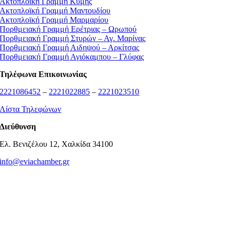
Ακτοπλοϊκή Γραμμή Κύμης
Ακτοπλοϊκή Γραμμή Μαντουδίου
Ακτοπλοϊκή Γραμμή Μαρμαρίου
Πορθμειακή Γραμμή Ερέτριας – Ωρωπού
Πορθμειακή Γραμμή Στυρών – Αγ. Μαρίνας
Πορθμειακή Γραμμή Αιδηψού – Αρκίτσας
Πορθμειακή Γραμμή Αγιόκαμπου – Γλύφας
Τηλέφωνα Επικοινωνίας
2221086452
–
2221022885
–
2221023510
Λίστα Τηλεφώνων
Διεύθυνση
Ελ. Βενιζέλου 12, Χαλκίδα 34100
info@eviachamber.gr