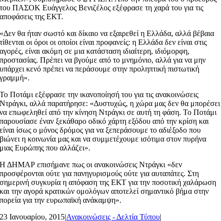
του ΠΑΣΟΚ Ευάγγελος Βενιζέλος εξέφρασε τη χαρά του για τις
αποφάσεις της ΕΚΤ.
«Δεν θα ήταν σωστό και δίκαιο να εξαιρεθεί η Ελλάδα, αλλά βέβαια
τίθενται οι όροι οι οποίοι είναι προφανείς: η Ελλάδα δεν είναι στις
αγορές, είναι ακόμη σε μια κατάσταση ιδιαίτερη, ιδιόμορφη,
προστασίας. Πρέπει να βγούμε από το μνημόνιο, αλλά για να μην
υπάρχει κενό πρέπει να περάσουμε στην προληπτική πιστωτική
γραμμή».
Το Ποτάμι εξέφρασε την ικανοποίησή του για τις ανακοινώσεις
Ντράγκι, αλλά παρατήρησε: «Δυστυχώς, η χώρα μας δεν θα μπορέσει
να επωφεληθεί από την κίνηση Ντράγκι σε αυτή τη φάση. Το Ποτάμι
παρουσίασε έναν ξεκάθαρο οδικό χάρτη εξόδου από την κρίση και
είναι ίσως ο μόνος δρόμος για να ξεπεράσουμε το αδιέξοδο που
βιώνει η κοινωνία μας και να συμμετέχουμε ισότιμα στον πυρήνα
μιας Ευρώπης που αλλάζει».
Η ΔΗΜΑΡ επισήμανε πως οι ανακοινώσεις Ντράγκι «δεν
προσφέρονται ούτε για πανηγυρισμούς ούτε για αυταπάτες. Στη
σημερινή συγκυρία η απόφαση της ΕΚΤ για την ποσοτική χαλάρωση
και την αγορά κρατικών ομολόγων αποτελεί σημαντικό βήμα στην
πορεία για την ευρωπαϊκή ανάκαμψη».
23 Ιανουαρίου, 2015
|
Ανακοινώσεις - Δελτία Τύπου
|