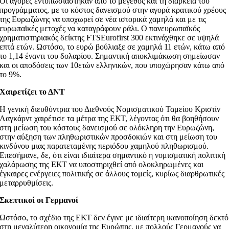
Οι αγορές εντυπωσιάστηκαν από το μέγεθος και τη διάρκεια του
προγράμματος, με το κόστος δανεισμού στην αγορά κρατικού χρέους
της Ευρωζώνης να υποχωρεί σε νέα ιστορικά χαμηλά και με τις
ευρωπαϊκές μετοχές να καταγράφουν ράλι. Ο πανευρωπαϊκός
χρηματιστηριακός δείκτης FTSEurofirst 300 εκτινάχθηκε σε υψηλά
επτά ετών. Ωστόσο, το ευρώ βούλιαξε σε χαμηλά 11 ετών, κάτω από
το 1,14 έναντι του δολαρίου. Σημαντική αποκλιμάκωση σημείωσαν
και οι αποδόσεις των 10ετών ελληνικών, που υποχώρησαν κάτω από
το 9%.
Χαιρετίζει το ΔΝΤ
Η γενική διευθύντρια του Διεθνούς Νομισματικού Ταμείου Κριστίν
Λαγκάρντ χαιρέτισε τα μέτρα της ΕΚΤ, λέγοντας ότι θα βοηθήσουν
στη μείωση του κόστους δανεισμού σε ολόκληρη την Ευρωζώνη,
στην αύξηση των πληθωριστικών προσδοκιών και στη μείωση του
κινδύνου μιας παρατεταμένης περιόδου χαμηλού πληθωρισμού.
Επεσήμανε, δε, ότι είναι ιδιαίτερα σημαντικό η νομισματική πολιτική
χαλάρωσης της ΕΚΤ να υποστηριχθεί από ολοκληρωμένες και
έγκαιρες ενέργειες πολιτικής σε άλλους τομείς, κυρίως διαρθρωτικές
μεταρρυθμίσεις.
Σκεπτικοί οι Γερμανοί
Ωστόσο, το σχέδιο της ΕΚΤ δεν έγινε με ιδιαίτερη ικανοποίηση δεκτό
στη μεγαλύτερη οικονομία της Ευρώπης, με πολλούς Γερμανούς να