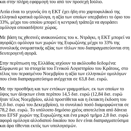
και στην πλήρη εφαρμογή του από τον προσεχή Ιούλιο.
Αιτία είναι το γεγονός ότι η ΕΚΤ έχει ήδη στο χαρτοφυλάκιό της
ελληνικά κρατικά ομόλογα, η αξία των οποίων υπερβαίνει το όριο του
33%, μέχρι του οποίου μπορεί η κεντρική τράπεζα να αγοράσει
ομόλογα οποιασδήποτε χώρας.
Με βάση τις χθεσινές ανακοινώσεις του κ. Ντράγκι, η ΕΚΤ μπορεί να
αγοράζει ομόλογα των χωρών της Ευρωζώνης μέχρι το 33% της
συνολικής ονομαστικής αξίας των τίτλων που διαπραγματεύονται στη
δευτερογενή αγορά.
Στην περίπτωση της Ελλάδας ισχύουν τα ακόλουθα δεδομένα:
Σύμφωνα με τα στοιχεία του Γενικού Λογιστηρίου του Κράτους, στο
τέλος του περασμένου Νοεμβρίου η αξία των ελληνικών ομολόγων
που είναι διαπραγματεύσιμα ανέρχεται σε 63,8 δισ. ευρώ.
Με την προσθήκη και των εντόκων γραμματίων, εκ των οποίων το
ύψος των άληκτων είναι περίπου 14,5 δισ. ευρώ (12,84 δισ. ευρώ
ήταν τέλος Νοεμβρίου, αλλά προστίθεται και η έκτακτη έκδοση του
1,6 δισ. ευρώ του Δεκεμβρίου), το συνολικό ποσό διαμορφώνεται σε
78,2 δισ. ευρώ. Το υπόλοιπο δημόσιο χρέος αποτελείται από δάνεια
του EFSF χωρών της Ευρωζώνης και ένα μικρό τμήμα 2,8 δισ. ευρώ
αφορά ομόλογα αλλοδαπού δικαίου που δεν είναι διαπραγματεύσιμα
και άρα τίθενται εκτός των υπολογισμών.