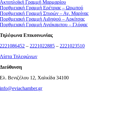
Ακτοπλοϊκή Γραμμή Μαρμαρίου
Πορθμειακή Γραμμή Ερέτριας – Ωρωπού
Πορθμειακή Γραμμή Στυρών – Αγ. Μαρίνας
Πορθμειακή Γραμμή Αιδηψού – Αρκίτσας
Πορθμειακή Γραμμή Αγιόκαμπου – Γλύφας
Τηλέφωνα Επικοινωνίας
2221086452
–
2221022885
–
2221023510
Λίστα Τηλεφώνων
Διεύθυνση
Ελ. Βενιζέλου 12, Χαλκίδα 34100
info@eviachamber.gr