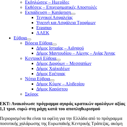
Εκδηλώσεις – Ημερίδες
Εκθέσεις – Επιχειρηματικές Αποστολές
Εκπαίδευση – Κατάρτιση
Τεχνικοί Ασφαλείας
Υγιεινή και Ασφάλεια Τροφίμων
Erasmus
ΛΑΕΚ
Εύβοια
Βόρεια Εύβοια
Δήμος Ιστιαίας – Αιδηψού
Δήμος Μαντουδίου – Λίμνης – Αγίας Άννας
Κεντρική Εύβοια
Δήμος Διρφύων – Μεσσαπίων
Δήμος Χαλκιδέων
Δήμος Ερέτριας
Νότια Εύβοια
Δήμος Κύμης – Αλιβερίου
Δήμος Καρύστου
Σκύρος
ΕΚΤ: Ανακοίνωσε πρόγραμμα αγοράς κρατικών ομολόγων αξίας
1,1 τρισ. ευρώ στη μάχη κατά του αποπληθωρισμού
Περιορισμένα θα είναι τα οφέλη για την Ελλάδα από το πρόγραμμα
ποσοτικής χαλάρωσης της Ευρωπαϊκής Κεντρικής Τράπεζας, ακόμη