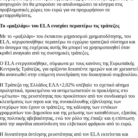
ανησυχούν ότι θα μπορούσε να αποδυναμώσει τα κίνητρα στις
προβληματικές χώρες του ευρώ για να προχωρήσουν σε
μεταρρυθμίσεις.
Το «μαξιλάρι» του ELA ενισχύει περαιτέρω τις τράπεζες
Με το «μαξιλάρι» του έκτακτου μηχανισμού χρηματοδότησης, του
ELA, ισχυροποιήθηκε περαιτέρω το εγχώριο τραπεζικό σύστημα και
το άνοιγμα της ευχέρειας αυτής θα μπορεί να χρησιμοποιηθεί όταν
κριθεί αναγκαίο από τις συστημικές τράπεζες.
Ο ELA ενεργοποιήθηκε, σύμφωνα με τους κανόνες της Ευρωπαϊκής
Κεντρικής Τράπεζας, για ορίζοντα δεκαπέντε ημερών και αν χρειαστεί
θα ανανεωθεί στην επόμενη συνεδρίαση του διοικητικού συμβουλίου
Η Τράπεζα της Ελλάδος ΕΛΛ+2,02% υπέβαλε το σχετικό αίτημα
προληπτικά, προκειμένου να αντιμετωπιστούν οι προκλήσεις στο
«μέτωπο» της ρευστότητας που προκύπτουν από τον συνδυασμό του
κλεισίματος των repos και της συνακόλουθης εξάντλησης των
ενεχύρων που έχουν οι τράπεζες, της κάλυψης των εντόκων
γραμματίων του Δημοσίου και της μείωσης των καταθέσεων, εξαιτίας
της πολιτικής αβεβαιότητας, ενώ τον ρόλο της έπαιξε και η επίπτωση
από την αιφνίδια αποσύνδεση του ελβετικού φράγκου από το ευρώ.
Η δυνατότητα άντλησης ρευστότητας από τον ELA εκτείνεται και