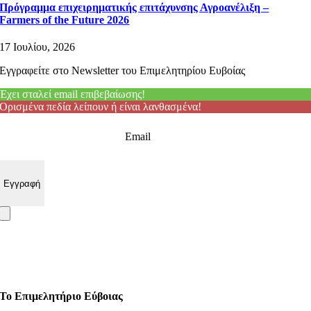
Πρόγραμμα επιχειρηματικής επιτάχυνσης Αγροανέλιξη –
Farmers of the Future 2026
17 Ιουλίου, 2026
Εγγραφείτε στο Newsletter του Επιμελητηρίου Ευβοίας
Έχει σταλεί email επιβεβαίωσης!
Ορισμένα πεδία λείπουν ή είναι λανθασμένα!
Email
Το Επιμελητήριο Εύβοιας