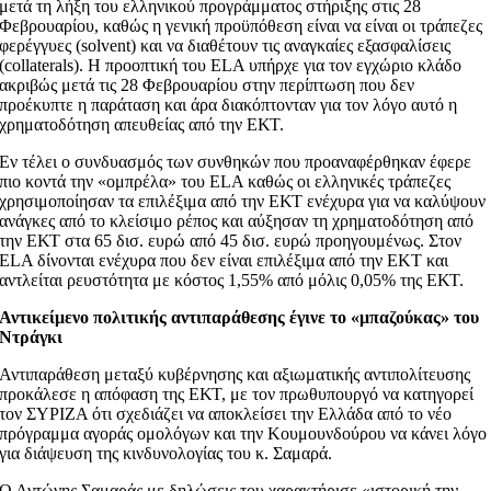
μετά τη λήξη του ελληνικού προγράμματος στήριξης στις 28
Φεβρουαρίου, καθώς η γενική προϋπόθεση είναι να είναι οι τράπεζες
φερέγγυες (solvent) και να διαθέτουν τις αναγκαίες εξασφαλίσεις
(collaterals). Η προοπτική του ELA υπήρχε για τον εγχώριο κλάδο
ακριβώς μετά τις 28 Φεβρουαρίου στην περίπτωση που δεν
προέκυπτε η παράταση και άρα διακόπτονταν για τον λόγο αυτό η
χρηματοδότηση απευθείας από την ΕΚΤ.
Εν τέλει ο συνδυασμός των συνθηκών που προαναφέρθηκαν έφερε
πιο κοντά την «ομπρέλα» του ELA καθώς οι ελληνικές τράπεζες
χρησιμοποίησαν τα επιλέξιμα από την ΕΚΤ ενέχυρα για να καλύψουν
ανάγκες από το κλείσιμο ρέπος και αύξησαν τη χρηματοδότηση από
την ΕΚΤ στα 65 δισ. ευρώ από 45 δισ. ευρώ προηγουμένως. Στον
ELA δίνονται ενέχυρα που δεν είναι επιλέξιμα από την EKT και
αντλείται ρευστότητα με κόστος 1,55% από μόλις 0,05% της ΕΚΤ.
Αντικείμενο πολιτικής αντιπαράθεσης έγινε το «μπαζούκας» του
Ντράγκι
Αντιπαράθεση μεταξύ κυβέρνησης και αξιωματικής αντιπολίτευσης
προκάλεσε η απόφαση της ΕΚΤ, με τον πρωθυπουργό να κατηγορεί
τον ΣΥΡΙΖΑ ότι σχεδιάζει να αποκλείσει την Ελλάδα από το νέο
πρόγραμμα αγοράς ομολόγων και την Κουμουνδούρου να κάνει λόγο
για διάψευση της κινδυνολογίας του κ. Σαμαρά.
Ο Αντώνης Σαμαράς με δηλώσεις του χαρακτήρισε «ιστορική την