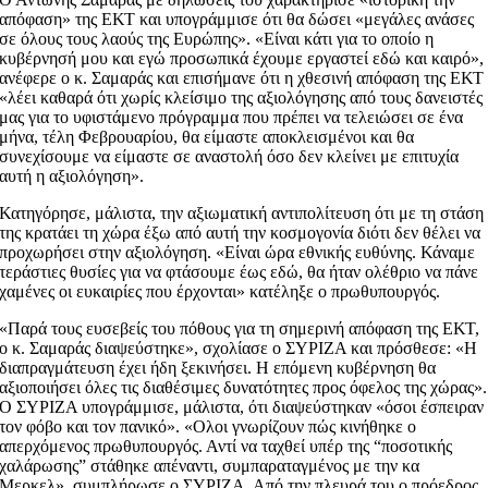
απόφαση» της ΕΚΤ και υπογράμμισε ότι θα δώσει «μεγάλες ανάσες
σε όλους τους λαούς της Ευρώπης». «Είναι κάτι για το οποίο η
κυβέρνησή μου και εγώ προσωπικά έχουμε εργαστεί εδώ και καιρό»,
ανέφερε ο κ. Σαμαράς και επισήμανε ότι η χθεσινή απόφαση της ΕΚΤ
«λέει καθαρά ότι χωρίς κλείσιμο της αξιολόγησης από τους δανειστές
μας για το υφιστάμενο πρόγραμμα που πρέπει να τελειώσει σε ένα
μήνα, τέλη Φεβρουαρίου, θα είμαστε αποκλεισμένοι και θα
συνεχίσουμε να είμαστε σε αναστολή όσο δεν κλείνει με επιτυχία
αυτή η αξιολόγηση».
Κατηγόρησε, μάλιστα, την αξιωματική αντιπολίτευση ότι με τη στάση
της κρατάει τη χώρα έξω από αυτή την κοσμογονία διότι δεν θέλει να
προχωρήσει στην αξιολόγηση. «Είναι ώρα εθνικής ευθύνης. Κάναμε
τεράστιες θυσίες για να φτάσουμε έως εδώ, θα ήταν ολέθριο να πάνε
χαμένες οι ευκαιρίες που έρχονται» κατέληξε ο πρωθυπουργός.
«Παρά τους ευσεβείς του πόθους για τη σημερινή απόφαση της ΕΚΤ,
ο κ. Σαμαράς διαψεύστηκε», σχολίασε ο ΣΥΡΙΖΑ και πρόσθεσε: «Η
διαπραγμάτευση έχει ήδη ξεκινήσει. Η επόμενη κυβέρνηση θα
αξιοποιήσει όλες τις διαθέσιμες δυνατότητες προς όφελος της χώρας».
Ο ΣΥΡΙΖΑ υπογράμμισε, μάλιστα, ότι διαψεύστηκαν «όσοι έσπειραν
τον φόβο και τον πανικό». «Ολοι γνωρίζουν πώς κινήθηκε ο
απερχόμενος πρωθυπουργός. Αντί να ταχθεί υπέρ της “ποσοτικής
χαλάρωσης” στάθηκε απέναντι, συμπαραταγμένος με την κα
Μερκελ», συμπλήρωσε ο ΣΥΡΙΖΑ. Από την πλευρά του ο πρόεδρος