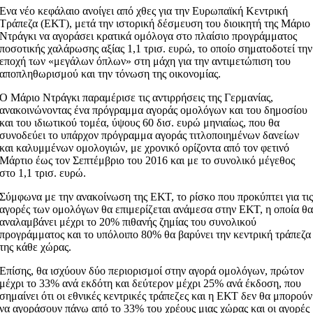
Ενα νέο κεφάλαιο ανοίγει από χθες για την Ευρωπαϊκή Κεντρική
Τράπεζα (ΕΚΤ), μετά την ιστορική δέσμευση του διοικητή της Μάριο
Ντράγκι να αγοράσει κρατικά ομόλογα στο πλαίσιο προγράμματος
ποσοτικής χαλάρωσης αξίας 1,1 τρισ. ευρώ, το οποίο σηματοδοτεί την
εποχή των «μεγάλων όπλων» στη μάχη για την αντιμετώπιση του
αποπληθωρισμού και την τόνωση της οικονομίας.
Ο Μάριο Ντράγκι παραμέρισε τις αντιρρήσεις της Γερμανίας,
ανακοινώνοντας ένα πρόγραμμα αγοράς ομολόγων και του δημοσίου
και του ιδιωτικού τομέα, ύψους 60 δισ. ευρώ μηνιαίως, που θα
συνοδεύει το υπάρχον πρόγραμμα αγοράς τιτλοποιημένων δανείων
και καλυμμένων ομολογιών, με χρονικό ορίζοντα από τον φετινό
Μάρτιο έως τον Σεπτέμβριο του 2016 και με το συνολικό μέγεθος
στο 1,1 τρισ. ευρώ.
Σύμφωνα με την ανακοίνωση της ΕΚΤ, το ρίσκο που προκύπτει για τι
αγορές των ομολόγων θα επιμερίζεται ανάμεσα στην ΕΚΤ, η οποία θ
αναλαμβάνει μέχρι το 20% πιθανής ζημίας του συνολικού
προγράμματος και το υπόλοιπο 80% θα βαρύνει την κεντρική τράπεζα
της κάθε χώρας.
Επίσης, θα ισχύουν δύο περιορισμοί στην αγορά ομολόγων, πρώτον
μέχρι το 33% ανά εκδότη και δεύτερον μέχρι 25% ανά έκδοση, που
σημαίνει ότι οι εθνικές κεντρικές τράπεζες και η ΕΚΤ δεν θα μπορούν
να αγοράσουν πάνω από το 33% του χρέους μιας χώρας και οι αγορές