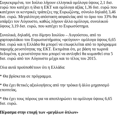
Συγκεκριμένα, τον Ιούλιο λήγουν ελληνικά ομόλογα ύψους 2,1 δισ.
ευρώ που κατέχει η ίδια η ΕΚΤ και ομόλογα αξίας 1,36 δισ. ευρώ που
κατέχουν οι κεντρικές τράπεζες της Ευρωζώνης, σύνολο δηλαδή 3,46
δισ. ευρώ. Μεγαλύτερη απόσταση ασφαλείας από το όριο του 33% θα
υπάρξει τον Αύγουστο, καθώς λήγουν άλλα ομόλογα, συνολικού
ύψους 3,19 δισ. ευρώ, που κατέχει το Ευρωσύστημα.
Συνολικά, δηλαδή, στο δίμηνο Ιουλίου – Αυγούστου, από το
χαρτοφυλάκιο του Ευρωσυστήματος «φεύγουν» ομόλογα ύψους 6,65
δισ. ευρώ και η Ελλάδα θα μπορεί να επωφελείται από το πρόγραμμα
παροχής ρευστότητας της ΕΚΤ. Εκτιμάται ότι, με βάση τα τωρινά
δεδομένα, η ρευστότητα που μπορεί να αντληθεί θα κυμανθεί στα 5
δισ. ευρώ από τον Αύγουστο μέχρι και το τέλος του 2015.
Ολα αυτά προϋποθέτουν ότι η Ελλάδα:
* Θα βρίσκεται σε πρόγραμμα.
* Θα έχει θετικές αξιολογήσεις από την τρόικα ή άλλο μηχανισμό
εποπτείας.
* Θα έχει τους πόρους για να αποπληρώσει τα ομόλογα ύψους 6,65
δισ. ευρώ.
Πέρασμα στην εποχή των «μεγάλων όπλων»