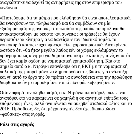
αναγκάστηκε να δεχθεί τις αντιρρήσεις της στον επιμερισμό του
κινδύνου.
«Πιστεύουμε ότι τα μέτρα που ελήφθησαν θα είναι αποτελεσματικά,
θα ενισχύσουν τον πληθωρισμό και θα συμβάλουν σε μία
εξισορρόπηση της αγοράς, στο πλαίσιο της οποίας τα ομόλογα θα
αντικατασταθούν με ρευστό και συνεπώς οι τράπεζες θα έχουν
περισσότερα κίνητρα για να δανείζουν τον ιδιωτικό τομέα, τα
νοικοκυριά και τις επιχειρήσεις», είπε χαρακτηριστικά. Διευκρίνισε
ωστόσο ότι «θα ήταν μεγάλο λάθος εάν οι χώρες εκλάμβαναν το
πρόγραμμα ως κίνητρο για δημοσιονομική επέκταση», τονίζοντας ότι
δεν έχει καμία σχέση με νομισματική χρηματοδότηση. Και στο
σημείο αυτό ο κ. Ντράγκι επανέλαβε ότι η ΕΚΤ με τη νομισματική
πολιτική της μπορεί μόνο να δημιουργήσει τις βάσεις για ανάπτυξη
και γι’ αυτό το έργο της θα πρέπει να συνοδεύεται από την προώθηση
διαρθρωτικών μεταρρυθμίσεων από πλευράς κυβερνήσεων.
Οσον αφορά τον πληθωρισμό, ο κ. Ντράγκι υποστήριξε πως είναι
αναπόφευκτο να παραμείνει σε χαμηλά ή σε αρνητικά επίπεδα τους
επόμενους μήνες, αλλά αναμένεται να αυξηθεί σταδιακά φέτος και το
2016. Πρόσθεσε, δε, ότι μέχρι στιγμής δεν έχει διαπιστώσει
«φούσκες» στις αγορές.
Ράλι στις αγορές