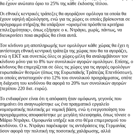
θα έχουν ανώτατο όριο το 25% της κάθε έκδοσης τίτλου.
Οι εθνικές κεντρικές τράπεζες θα αγοράζουν ομόλογα τα οποία θα
έχουν υψηλή αξιολόγηση, ενώ για τις χώρες οι οποίες βρίσκονται σε
πρόγραμμα στήριξης θα υπάρξουν «ορισμένα πρόσθετα κριτήρια
επιλεξιμότητας», όπως εξήγησε ο κ. Ντράγκι, χωρίς, πάντως, να
διευκρινίσει ποια ακριβώς θα είναι αυτά.
Τον κίνδυνο μη αποπληρωμής των ομολόγων κάθε χώρας θα έχει η
αντίστοιχη εθνική κεντρική τράπεζα της χώρας που θα τα αγοράζει,
ενώ η ΕΚΤ και συνεπώς όλες οι χώρες-μέλη θα αναλαμβάνουν τον
κίνδυνο μόνο για το 8% των συνολικών αγορών ομολόγων. Επίσης, ο
κίνδυνος θα επιμερίζεται σε όλες τις χώρες για τις αγορές ομολόγων
ευρωπαϊκών θεσμών (όπως της Ευρωπαϊκής Τράπεζας Επενδύσεων),
οι οποίες αντιστοιχούν στο 12% του συνολικού προγράμματος, οπότε
η διάχυση του κινδύνου θα αφορά το 20% των συνολικών αγορών
(περίπου 220 δισ. ευρώ).
Το ενδιαφέρον είναι ότι η απόφαση ήταν ομόφωνη, γεγονός που
σημαίνει ότι αναγνωρίστηκε ως ένα πραγματικό εργαλείο
νομισματικής πολιτικής με νομική βάση, ενώ η ενεργοποίηση του
προγράμματος αποφασίστηκε με μεγάλη πλειοψηφία, όπως τόνισε ο
Μάριο Ντράγκι. Ομοφωνία υπήρξε και στο θέμα επιμερισμού του
κινδύνου. Ο κ. Ντράγκι παρέκαμψε τις αντιδράσεις της Γερμανίας
όσον αφορά την πολιτική της ποσοτικής χαλάρωσης, αλλά