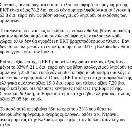
Συνεπώς, οι διαπραγματεύσιμοι τίτλοι που αφορά το πρόγραμμα της
ΕΚΤ είναι αξίας 78,2 δισ. ευρώ εάν συμπεριληφθούν και τα έντοκα ή
63,8 δισ. ευρώ εάν ως βάση υπολογισμού ληφθούν οι εκδόσεις των
ομολόγων.
Το πιθανότερο είναι πως οι εκδόσεις εντόκων θα λαμβάνονται υπόψη
για τον προσδιορισμό του συνολικού ύψους των εκδόσεων κάθε
χώρας, αλλά δεν θα αγοράζει η ΕΚΤ βραχυπρόθεσμους τίτλους. Εάν
δεν συμπεριληφθούν τα έντοκα, το όριο του 33% η Ελλάδα δεν θα το
προσεγγίσει ούτε τον Ιούλιο.
Επί της αξίας αυτής, η ΕΚΤ μπορεί να αγοράσει τίτλους αξίας ίσης
μέχρι το 33% ή 21,1 δισ. ευρώ εάν ως βάση υπολογισμού ληφθούν τα
ομόλογα ή 25,8 δισ. ευρώ εάν ληφθεί υπόψη το άθροισμα ομολόγων
και εντόκων γραμματίων. Ομως η ΕΚΤ κατέχει στο χαρτοφυλάκιό της
ελληνικά ομόλογα αξίας 19,8 δισ. ευρώ και τίτλους αξίας 7,29 δισ.
ευρώ κατέχουν οι υπόλοιπες κεντρικές τράπεζες της Ευρωζώνης.
Συνολικά, δηλαδή, το Ευρωσύστημα κατέχει ήδη ελληνικούς τίτλους
αξίας 27,05 δισ. ευρώ.
Το ποσό αυτό υπερβαίνει ήδη το όριο του 33% που θέτει το
διευρυμένο πρόγραμμα αγοράς ομολόγων, οπότε ο κ. Ντράγκι,
αναφερόμενος στην Ελλάδα, παρέπεμψε στον Ιούλιο, όταν λήγουν
τίτλοι.