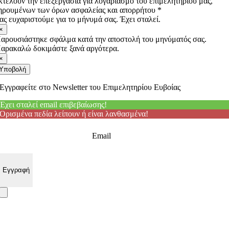
κτελούν την επεξεργασία για λογαριασμό του επιμελητηρίου μας,
ηρουμένων των όρων ασφαλείας και απορρήτου *
ας ευχαριστούμε για το μήνυμά σας. Έχει σταλεί.
×
αρουσιάστηκε σφάλμα κατά την αποστολή του μηνύματός σας.
αρακαλώ δοκιμάστε ξανά αργότερα.
×
Υποβολή
Εγγραφείτε στο Newsletter του Επιμελητηρίου Ευβοίας
Έχει σταλεί email επιβεβαίωσης!
Ορισμένα πεδία λείπουν ή είναι λανθασμένα!
Email