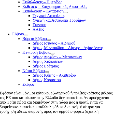
Εκδηλώσεις – Ημερίδες
Εκθέσεις – Επιχειρηματικές Αποστολές
Εκπαίδευση – Κατάρτιση
Τεχνικοί Ασφαλείας
Υγιεινή και Ασφάλεια Τροφίμων
Erasmus
ΛΑΕΚ
Εύβοια
Βόρεια Εύβοια
Δήμος Ιστιαίας – Αιδηψού
Δήμος Μαντουδίου – Λίμνης – Αγίας Άννας
Κεντρική Εύβοια
Δήμος Διρφύων – Μεσσαπίων
Δήμος Χαλκιδέων
Δήμος Ερέτριας
Νότια Εύβοια
Δήμος Κύμης – Αλιβερίου
Δήμος Καρύστου
Σκύρος
Εφόσον είναι μόνιμοι κάτοικοι εξωτερικού ή πολίτες κράτους μέλους
της ΕΕ που κατοίκουν στην Ελλάδα δεν απαιτείται. Αν προέρχονται
από Τρίτη χώρα και διαμένουν στην χώρα μας ή προτίθενται να
διαμείνουν απαιτείται κατάλληλη άδεια διαμονής ή αίτηση για
χορήγηση άδειας διαμονής πρός τον αρμόδιο φορέα (σχετική