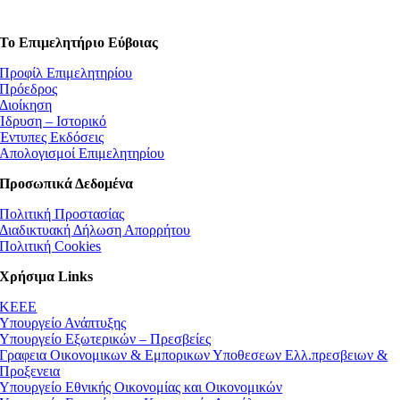
Το Επιμελητήριο Εύβοιας
Προφίλ Επιμελητηρίου
Πρόεδρος
Διοίκηση
Ίδρυση – Ιστορικό
Έντυπες Εκδόσεις
Απολογισμοί Επιμελητηρίου
Προσωπικά Δεδομένα
Πολιτική Προστασίας
Διαδικτυακή Δήλωση Απορρήτου
Πολιτική Cookies
Χρήσιμα Links
ΚEEE
Υπουργείο Ανάπτυξης
Υπουργείο Εξωτερικών – Πρεσβείες
Γραφεια Οικονομικων & Εμπορικων Υποθεσεων Ελλ.πρεσβειων &
Προξενεια
Υπουργείο Εθνικής Οικονομίας και Οικονομικών