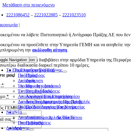
Μετάβαση στο περιεχόμενο
2221086452
–
2221022885
–
2221023510
ικοινωνία
|
οκειμένου να λάβετε Πιστοποιητικό ή Αντίγραφο Πράξης ΑΕ που δεν
οκειμένου να προσέλθετε στην Υπηρεσία ΓΕΜΗ και να αιτηθείτε την
μπληρωμένη την
ακόλουθη αίτηση
.
Υπηρεσία ΓΕΜΗ θα διαβιβάσει στην αρμόδια Υπηρεσία της Περιφέρειας
oggle Navigation
Toggle Navigation
ανωτέρω διαδικασία διαρκεί περίπου 10 ημέρες.
Το Επιμελητήριο Εύβοιας
Το Επιμελητήριο Εύβοιας
τε μας!
Πρόεδρος
Πρόεδρος
Διοίκηση
Διοίκηση
α
*
Ίδρυση – Ιστορικό
Ίδρυση – Ιστορικό
Έντυπες Εκδόσεις
Έντυπες Εκδόσεις
υμο
*
Απολογισμοί Επιμελητηρίου
Απολογισμοί Επιμελητηρίου
Δαπάνες Διαφημιστικής Προβολής
Δαπάνες Διαφημιστικής Προβολής
Ωράριο Λειτουργίας Υπηρεσίας
Ωράριο Λειτουργίας Υπηρεσίας
μός ΓΕΜΗ
*
Νέα
Νέα
Ανακοινώσεις – Δελτία Τύπου
Ανακοινώσεις – Δελτία Τύπου
il σας
*
Παρεμβάσεις
Παρεμβάσεις
Δράσεις
Δράσεις