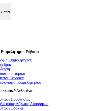
 Επιμελητήριο Εύβοιας
οφίλ Επιμελητηρίου
όεδρος
οίκηση
ρυση – Ιστορικό
τυπες Εκδόσεις
ολογισμοί Επιμελητηρίου
οσωπικά Δεδομένα
λιτική Προστασίας
αδικτυακή Δήλωση Απορρήτου
λιτική Cookies