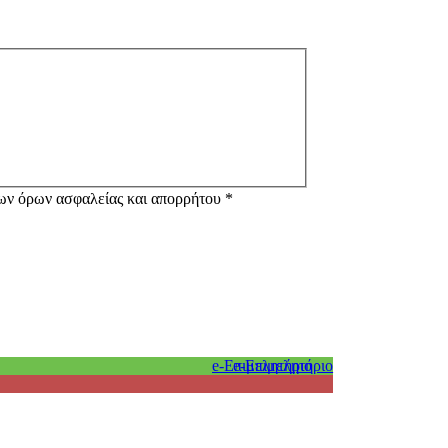
των όρων ασφαλείας και απορρήτου *
e-Επιμελητήριο
e-Επιμελητήριο