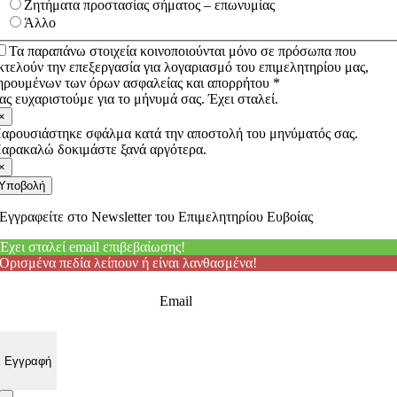
Ζητήματα προστασίας σήματος – επωνυμίας
Άλλο
Τα παραπάνω στοιχεία κοινοποιούνται μόνο σε πρόσωπα που
κτελούν την επεξεργασία για λογαριασμό του επιμελητηρίου μας,
ηρουμένων των όρων ασφαλείας και απορρήτου *
ας ευχαριστούμε για το μήνυμά σας. Έχει σταλεί.
×
αρουσιάστηκε σφάλμα κατά την αποστολή του μηνύματός σας.
αρακαλώ δοκιμάστε ξανά αργότερα.
×
Υποβολή
Εγγραφείτε στο Newsletter του Επιμελητηρίου Ευβοίας
Έχει σταλεί email επιβεβαίωσης!
Ορισμένα πεδία λείπουν ή είναι λανθασμένα!
Email