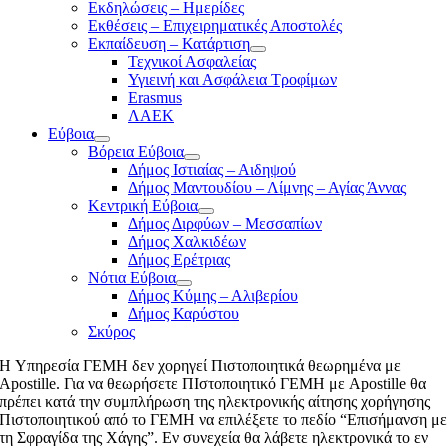
Εκδηλώσεις – Ημερίδες
Εκθέσεις – Επιχειρηματικές Αποστολές
Εκπαίδευση – Κατάρτιση
Τεχνικοί Ασφαλείας
Υγιεινή και Ασφάλεια Τροφίμων
Erasmus
ΛΑΕΚ
Εύβοια
Βόρεια Εύβοια
Δήμος Ιστιαίας – Αιδηψού
Δήμος Μαντουδίου – Λίμνης – Αγίας Άννας
Κεντρική Εύβοια
Δήμος Διρφύων – Μεσσαπίων
Δήμος Χαλκιδέων
Δήμος Ερέτριας
Νότια Εύβοια
Δήμος Κύμης – Αλιβερίου
Δήμος Καρύστου
Σκύρος
H Υπηρεσία ΓΕΜΗ δεν χορηγεί Πιστοποιητικά θεωρημένα με
Apostille. Για να θεωρήσετε ΠΙστοποιητικό ΓΕΜΗ με Apostille θα
πρέπει κατά την συμπλήρωση της ηλεκτρονικής αίτησης χορήγησης
Πιστοποιητικού από το ΓΕΜΗ να επιλέξετε το πεδίο “Επισήμανση με
τη Σφραγίδα της Χάγης”. Εν συνεχεία θα λάβετε ηλεκτρονικά το εν