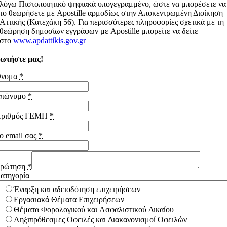
λόγω Πιστοποιητικό ψηφιακά υπογεγραμμένο, ώστε να μπορέσετε να
το θεωρήσετε με Apostille αρμοδίως στην Αποκεντρωμένη Διοίκηση
Αττικής (Κατεχάκη 56). Για περισσότερες πληροφορίες σχετικά με τη
θεώρηση δημοσίων εγγράφων με Apostille μπορείτε να δείτε
στο
www.apdattikis.gov.gr
ωτήστε μας!
νομα
*
πώνυμο
*
ριθμός ΓΕΜΗ
*
ο email σας
*
ρώτηση
*
ατηγορία
Έναρξη και αδειοδότηση επιχειρήσεων
Εργασιακά Θέματα Επιχειρήσεων
Θέματα Φορολογικού και Ασφαλιστικού Δικαίου
Ληξιπρόθεσμες Οφειλές και Διακανονισμοί Οφειλών