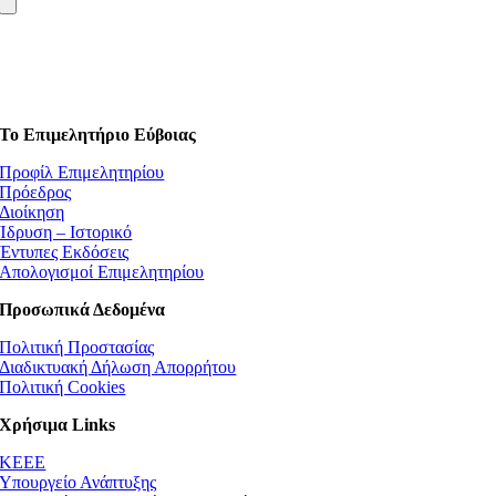
Το Επιμελητήριο Εύβοιας
Προφίλ Επιμελητηρίου
Πρόεδρος
Διοίκηση
Ίδρυση – Ιστορικό
Έντυπες Εκδόσεις
Απολογισμοί Επιμελητηρίου
Προσωπικά Δεδομένα
Πολιτική Προστασίας
Διαδικτυακή Δήλωση Απορρήτου
Πολιτική Cookies
Χρήσιμα Links
ΚEEE
Υπουργείο Ανάπτυξης