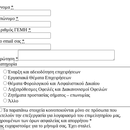
νομα
*
πώνυμο
*
ριθμός ΓΕΜΗ
*
ο email σας
*
ρώτηση
*
ατηγορία
Έναρξη και αδειοδότηση επιχειρήσεων
Εργασιακά Θέματα Επιχειρήσεων
Θέματα Φορολογικού και Ασφαλιστικού Δικαίου
Ληξιπρόθεσμες Οφειλές και Διακανονισμοί Οφειλών
Ζητήματα προστασίας σήματος – επωνυμίας
Άλλο
Τα παραπάνω στοιχεία κοινοποιούνται μόνο σε πρόσωπα που
κτελούν την επεξεργασία για λογαριασμό του επιμελητηρίου μας,
ηρουμένων των όρων ασφαλείας και απορρήτου *
ας ευχαριστούμε για το μήνυμά σας. Έχει σταλεί.