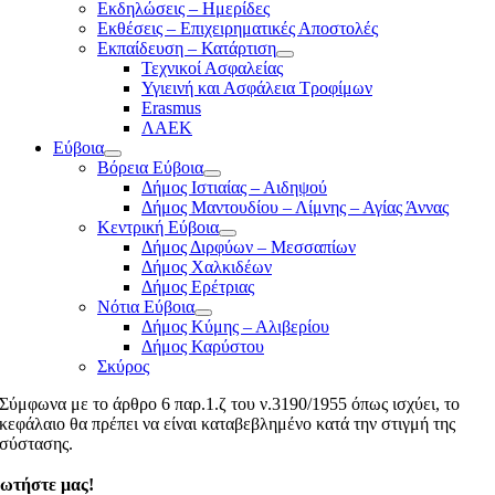
Εκδηλώσεις – Ημερίδες
Εκθέσεις – Επιχειρηματικές Αποστολές
Εκπαίδευση – Κατάρτιση
Τεχνικοί Ασφαλείας
Υγιεινή και Ασφάλεια Τροφίμων
Erasmus
ΛΑΕΚ
Εύβοια
Βόρεια Εύβοια
Δήμος Ιστιαίας – Αιδηψού
Δήμος Μαντουδίου – Λίμνης – Αγίας Άννας
Κεντρική Εύβοια
Δήμος Διρφύων – Μεσσαπίων
Δήμος Χαλκιδέων
Δήμος Ερέτριας
Νότια Εύβοια
Δήμος Κύμης – Αλιβερίου
Δήμος Καρύστου
Σκύρος
Σύμφωνα με το άρθρο 6 παρ.1.ζ του ν.3190/1955 όπως ισχύει, το
κεφάλαιο θα πρέπει να είναι καταβεβλημένο κατά την στιγμή της
σύστασης.
ωτήστε μας!