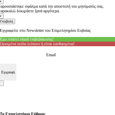
×
αρουσιάστηκε σφάλμα κατά την αποστολή του μηνύματός σας.
αρακαλώ δοκιμάστε ξανά αργότερα.
×
Υποβολή
Εγγραφείτε στο Newsletter του Επιμελητηρίου Ευβοίας
Έχει σταλεί email επιβεβαίωσης!
Ορισμένα πεδία λείπουν ή είναι λανθασμένα!
Email
Το Επιμελητήριο Εύβοιας