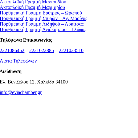
Ακτοπλοϊκή Γραμμή Μαντουδίου
Ακτοπλοϊκή Γραμμή Μαρμαρίου
Πορθμειακή Γραμμή Ερέτριας – Ωρωπού
Πορθμειακή Γραμμή Στυρών – Αγ. Μαρίνας
Πορθμειακή Γραμμή Αιδηψού – Αρκίτσας
Πορθμειακή Γραμμή Αγιόκαμπου – Γλύφας
Τηλέφωνα Επικοινωνίας
2221086452
–
2221022885
–
2221023510
Λίστα Τηλεφώνων
Διεύθυνση
Ελ. Βενιζέλου 12, Χαλκίδα 34100
info@eviachamber.gr