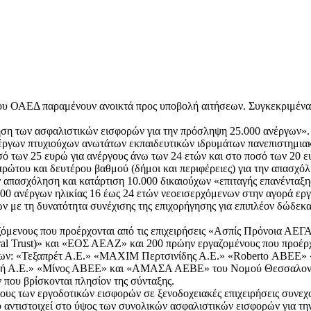
υ ΟΑΕΔ παραμένουν ανοικτά προς υποβολή αιτήσεων. Συγκεκριμένα
ηση των ασφαλιστικών εισφορών για την πρόσληψη 25.000 ανέργων».
ργων πτυχιούχων ανωτάτων εκπαιδευτικών ιδρυμάτων πανεπιστημιακο
ό των 25 ευρώ για ανέργους άνω των 24 ετών και στο ποσό των 20 ε
ρώτου και δευτέρου βαθμού (δήμοι και περιφέρειες) για την απασχόλ
 απασχόληση και κατάρτιση 10.000 δικαιούχων «επιταγής επανένταξη
0 ανέργων ηλικίας 16 έως 24 ετών νεοεισερχόμενων στην αγορά εργασ
ών με τη δυνατότητα συνέχισης της επιχορήγησης για επιπλέον δώδε
όμενους που προέρχονται από τις επιχειρήσεις «Ασπίς Πρόνοια Α
l Trust)» και «ΕΟΣ ΑΕΑΖ» και 200 πρώην εργαζομένους που προέρχο
εων: «Τεξαπρέτ Α.Ε.» «ΜΑΧΙΜ Περτσινίδης Α.Ε.» «Roberto ΑΒΕΕ» 
ομή Α.Ε.» «Μίνος ΑΒΕΕ» και «ΑΜΑΣΑ ΑΕΒΕ» του Νομού Θεσσαλον
που βρίσκονται πλησίον της σύνταξης.
υς των εργοδοτικών εισφορών σε ξενοδοχειακές επιχειρήσεις συνεχο
υ αντιστοιχεί στο ύψος των συνολικών ασφαλιστικών εισφορών για 