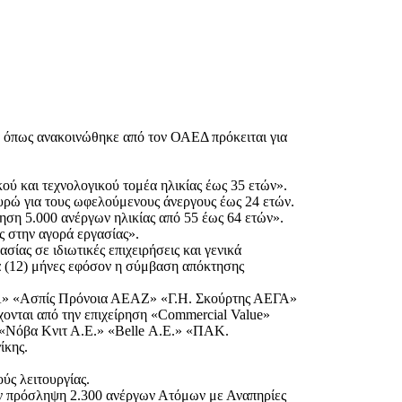
 όπως ανακοινώθηκε από τον ΟΑΕΔ πρόκειται για
ύ και τεχνολογικού τομέα ηλικίας έως 35 ετών».
υρώ για τους ωφελούμενους άνεργους έως 24 ετών.
ηση 5.000 ανέργων ηλικίας από 55 έως 64 ετών».
ς στην αγορά εργασίας».
ίας σε ιδιωτικές επιχειρήσεις και γενικά
κα (12) μήνες εφόσον η σύμβαση απόκτησης
ΕΓΑ» «Ασπίς Πρόνοια ΑΕΑΖ» «Γ.Η. Σκούρτης ΑΕΓΑ»
νται από την επιχείρηση «Commercial Value»
«Νόβα Κνιτ Α.Ε.» «Belle Α.Ε.» «ΠΑΚ.
ίκης.
ύς λειτουργίας.
την πρόσληψη 2.300 ανέργων Ατόμων με Αναπηρίες