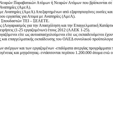
Νεαρών Παραβατικών Ατόμων ή Νεαρών Ατόμων που βρίσκονται σε 
 Αναπηρίες (AμεΑ).
ε Αναπηρίες (AμεΑ) Απεξαρτημένων από εξαρτησιογόνες ουσίες και
ου εργασίας για Ατομα με Αναπηρίες (AμεΑ).
ση Σπουδαστών ΤΕΙ – ΣΕΛΕΤΕ.
ις (Λογαριασμός για την Απασχόληση και την Επαγγελματική Κατάρ
ειρήσεις (1-25 εργαζομένων) έτους 2012 (ΛΑΕΚ 1-25).
ργαζόμενοι είτε ως αυτοαπασχολούμενοι είτε ως εκπαιδευόμενοι έχου
 και επαγγελματικής εκπαίδευσης του ΟΑΕΔ συνολικού προϋπολογισ
των ανέργων και των εργαζομένων -επιδόματα ανεργίας προγράμματα 
νειας και μητρότητας- εντάσσονται περίπου 1.200.000 άτομα ενώ οι 