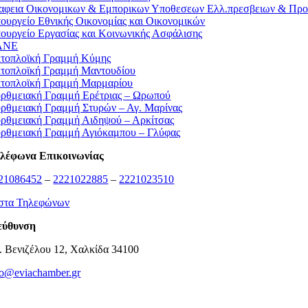
αφεια Οικονομικων & Εμπορικων Υποθεσεων Ελλ.πρεσβειων & Προ
ουργείο Εθνικής Οικονομίας και Οικονομικών
ουργείο Εργασίας και Κοινωνικής Ασφάλισης
ΛΝΕ
τοπλοϊκή Γραμμή Κύμης
τοπλοϊκή Γραμμή Μαντουδίου
τοπλοϊκή Γραμμή Μαρμαρίου
ρθμειακή Γραμμή Ερέτριας – Ωρωπού
ρθμειακή Γραμμή Στυρών – Αγ. Μαρίνας
ρθμειακή Γραμμή Αιδηψού – Αρκίτσας
ρθμειακή Γραμμή Αγιόκαμπου – Γλύφας
λέφωνα Επικοινωνίας
21086452
–
2221022885
–
2221023510
στα Τηλεφώνων
εύθυνση
. Βενιζέλου 12, Χαλκίδα 34100
fo@eviachamber.gr