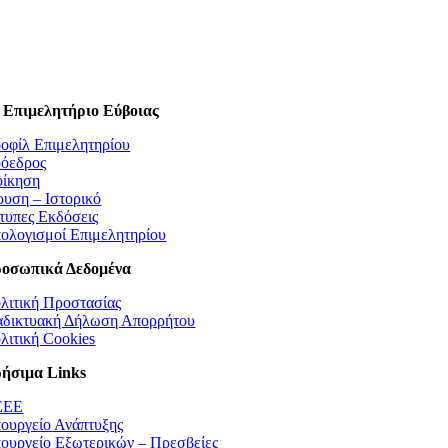
 Επιμελητήριο Εύβοιας
οφίλ Επιμελητηρίου
όεδρος
οίκηση
ρυση – Ιστορικό
τυπες Εκδόσεις
ολογισμοί Επιμελητηρίου
οσωπικά Δεδομένα
λιτική Προστασίας
αδικτυακή Δήλωση Απορρήτου
λιτική Cookies
ήσιμα Links
EEE
ουργείο Ανάπτυξης
ουργείο Εξωτερικών – Πρεσβείες