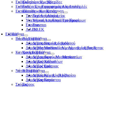
Εκδηλώσεις – Ημερίδες
Εκδηλώσεις – Ημερίδες
Εκθέσεις – Επιχειρηματικές Αποστολές
Εκθέσεις – Επιχειρηματικές Αποστολές
Εκπαίδευση – Κατάρτιση
Εκπαίδευση – Κατάρτιση
Τεχνικοί Ασφαλείας
Τεχνικοί Ασφαλείας
Υγιεινή και Ασφάλεια Τροφίμων
Υγιεινή και Ασφάλεια Τροφίμων
Erasmus
Erasmus
ΛΑΕΚ
ΛΑΕΚ
Εύβοια
Εύβοια
Βόρεια Εύβοια
Βόρεια Εύβοια
Δήμος Ιστιαίας – Αιδηψού
Δήμος Ιστιαίας – Αιδηψού
Δήμος Μαντουδίου – Λίμνης – Αγίας Άννας
Δήμος Μαντουδίου – Λίμνης – Αγίας Άννας
Κεντρική Εύβοια
Κεντρική Εύβοια
Δήμος Διρφύων – Μεσσαπίων
Δήμος Διρφύων – Μεσσαπίων
Δήμος Χαλκιδέων
Δήμος Χαλκιδέων
Δήμος Ερέτριας
Δήμος Ερέτριας
Νότια Εύβοια
Νότια Εύβοια
Δήμος Κύμης – Αλιβερίου
Δήμος Κύμης – Αλιβερίου
Δήμος Καρύστου
Δήμος Καρύστου
Σκύρος
Σκύρος