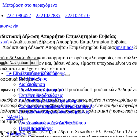
Μετάβαση στο περιεχόμενο
2221086452
–
2221022885
–
2221023510
ικοινωνία
|
αδικτυακή Δήλωση Απορρήτου Επιμελητηρίου Ευβοίας
χική
»
Διαδικτυακή Δήλωση Απορρήτου Επιμελητηρίου Ευβοίας
Διαδικτυακή Δήλωση Απορρήτου Επιμελητηρίου Ευβοίας
jmartinos
2
τή η δήλωση ιδιωτικού απορρήτου αφορά τις πληροφορίες που συλλέγο
oggle Navigation
Toggle Navigation
εξεργασίας δεδομένων και, βάσει νόμου, είμαστε υποχρεωμένοι να σας
καιώματα που έχετε πάνω σε αυτά.
Το Επιμελητήριο Εύβοιας
Το Επιμελητήριο Εύβοιας
Πρόεδρος
Πρόεδρος
οσωπικά δεδομένα
Διοίκηση
Διοίκηση
μφωνα με τον Γενικό Κανονισμό Προστασίας Προσωπικών Δεδομένων 
Ίδρυση – Ιστορικό
Ίδρυση – Ιστορικό
Έντυπες Εκδόσεις
Έντυπες Εκδόσεις
ποιαδήποτε πληροφορία σχετίζεται με αναγνωρισμένο ή αναγνωρίσιμο φ
Απολογισμοί Επιμελητηρίου
Απολογισμοί Επιμελητηρίου
 αναφορά σε ένα αναγνωριστικό όπως ένα όνομα, έναν αριθμό αναγνώρισ
Δαπάνες Διαφημιστικής Προβολής
Δαπάνες Διαφημιστικής Προβολής
σιολογική, γενετική, πνευματική, οικονομική, πολιτιστική ή κοινωνική
Ωράριο Λειτουργίας Υπηρεσίας
Ωράριο Λειτουργίας Υπηρεσίας
Νέα
Νέα
ιοι είμαστε;
Ανακοινώσεις – Δελτία Τύπου
Ανακοινώσεις – Δελτία Τύπου
Παρεμβάσεις
Παρεμβάσεις
ιμελητήριο Ευβοίας (Ε.Ε), με έδρα τη Χαλκίδα : Ελ. Βενιζέλου 12 εί
Δράσεις
Δράσεις