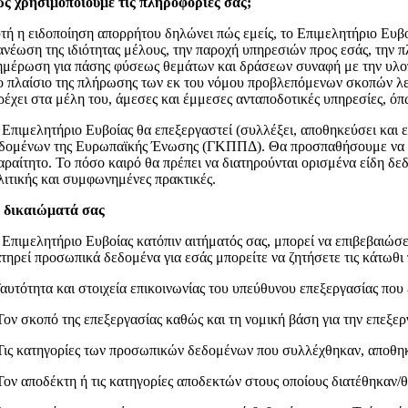
ς χρησιμοποιούμε τις πληροφορίες σας;
τή η ειδοποίηση απορρήτου δηλώνει πώς εμείς, το Επιμελητήριο Ευβ
ανέωση της ιδιότητας μέλους, την παροχή υπηρεσιών προς εσάς, τη
ημέρωση για πάσης φύσεως θεμάτων και δράσεων συναφή με την υλοπο
ο πλαίσιο της πλήρωσης των εκ του νόμου προβλεπόμενων σκοπών λει
ρέχει στα μέλη του, άμεσες και έμμεσες ανταποδοτικές υπηρεσίες, όπ
 Επιμελητήριο Ευβοίας θα επεξεργαστεί (συλλέξει, αποθηκεύσει και
δομένων της Ευρωπαϊκής Ένωσης (ΓΚΠΠΔ). Θα προσπαθήσουμε να διατ
αραίτητο. Το πόσο καιρό θα πρέπει να διατηρούνται ορισμένα είδη δ
λιτικής και συμφωνημένες πρακτικές.
 δικαιώματά σας
 Επιμελητήριο Ευβοίας κατόπιν αιτήματός σας, μπορεί να επιβεβαιώσε
ατηρεί προσωπικά δεδομένα για εσάς μπορείτε να ζητήσετε τις κάτωθι
Ταυτότητα και στοιχεία επικοινωνίας του υπεύθυνου επεξεργασίας που 
Τον σκοπό της επεξεργασίας καθώς και τη νομική βάση για την επεξερ
Τις κατηγορίες των προσωπικών δεδομένων που συλλέχθηκαν, αποθηκ
Τον αποδέκτη ή τις κατηγορίες αποδεκτών στους οποίους διατέθηκαν/θ