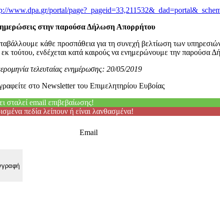
tp://www.dpa.gr/portal/page?_pageid=33,211532&_dad=portal&_sc
ημερώσεις στην παρούσα Δήλωση Απορρήτου
ταβάλλουμε κάθε προσπάθεια για τη συνεχή βελτίωση των υπηρεσιών
 εκ τούτου, ενδέχεται κατά καιρούς να ενημερώνουμε την παρούσα Δ
ερομηνία τελευταίας ενημέρωσης:
20/05/2019
γραφείτε στο Newsletter του Επιμελητηρίου Ευβοίας
ει σταλεί email επιβεβαίωσης!
ισμένα πεδία λείπουν ή είναι λανθασμένα!
Email