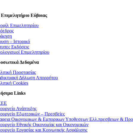
 Επιμελητήριο Εύβοιας
οφίλ Επιμελητηρίου
όεδρος
οίκηση
ρυση – Ιστορικό
τυπες Εκδόσεις
ολογισμοί Επιμελητηρίου
οσωπικά Δεδομένα
λιτική Προστασίας
αδικτυακή Δήλωση Απορρήτου
λιτική Cookies
ήσιμα Links
EEE
ουργείο Ανάπτυξης
ουργείο Εξωτερικών – Πρεσβείες
αφεια Οικονομικων & Εμπορικων Υποθεσεων Ελλ.πρεσβειων & Προ
ουργείο Εθνικής Οικονομίας και Οικονομικών
ουργείο Εργασίας και Κοινωνικής Ασφάλισης