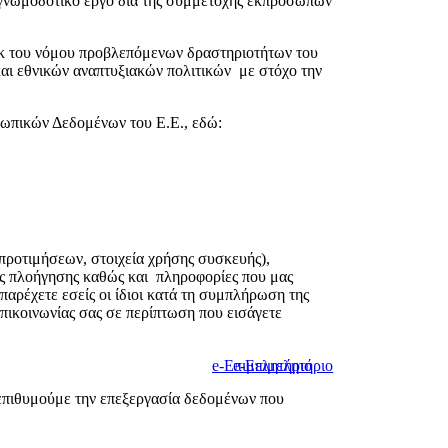
ί γνωμοδοτικό έργο δια της συμμετοχής εκπροσώπων
εκ του νόμου προβλεπόμενων δραστηριοτήτων του
και εθνικών αναπτυξιακών πολιτικών με στόχο την
ωπικών Δεδομένων του Ε.Ε., εδώ:
 προτιμήσεων, στοιχεία χρήσης συσκευής),
ας πλοήγησης καθώς και πληροφορίες που μας
παρέχετε εσείς οι ίδιοι κατά τη συμπλήρωση της
ικοινωνίας σας σε περίπτωση που εισάγετε
e-Επιμελητήριο
e-Επιμελητήριο
 επιθυμούμε την επεξεργασία δεδομένων που