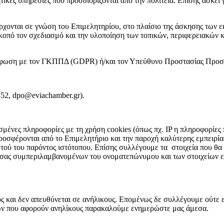
τικές υπηρεσίες που προσδιορίζονται από την πολιτεία. Επίσης ασκε
ρχονται σε γνώση του Επιμελητηρίου, στο πλαίσιο της άσκησης των 
κοπό τον σχεδιασμό και την υλοποίηση των τοπικών, περιφερειακών 
όρφωση με τον ΓΚΠΠΔ (GDPR) ή/και τον Υπεύθυνο Προστασίας Προσ
2, dpo@eviachamber.gr).
μένες πληροφορίες με τη χρήση cookies (όπως πχ. IP η πληροφορίες
ροσφέρονται από το Επιμελητήριο και την παροχή καλύτερης εμπειρί
υτού του παρόντος ιστότοπου. Επίσης συλλέγουμε τα στοιχεία που θα 
 σας συμπεριλαμβανομένων του ονοματεπώνυμου και των στοιχείων επ
νος και δεν απευθύνεται σε ανήλικους. Επομένως δε συλλέγουμε ούτε
νων που αφορούν ανηλίκους παρακαλούμε ενημερώστε μας άμεσα.