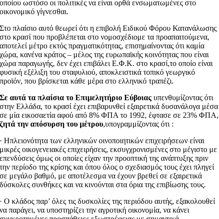
οποίου ωστόσο οι πολιτικές να είναι ορθά ενσωματωμένες στο
οικονομικό γίγνεσθαι.
Στο πλαίσιο αυτό θεωρεί ότι η επιβολή Ειδικού Φόρου Κατανάλωσης
στο κρασί που προβλέπεται στο νομοσχέδιομε τα προαπαιτούμενα,
αποτελεί μέτρο εκτός πραγματικότητας, επισημαίνοντας ότι καμία
χώρα, κανένα κράτος – μέλος της ευρωπαϊκής κοινότητας που είναι
χώρα παραγωγής, δεν έχει επιβάλει Ε.Φ.Κ. στο κρασί,το οποίο είναι
φυσική εξέλιξη του σταφυλιού, αποκλειστικά τοπικό γεωργικό
προϊόν, που βρίσκεται κάθε μέρα στο ελληνικό τραπέζι.
Σε αυτά τα πλαίσια το Επιμελητήριο Εύβοιας
υπενθυμίζοντας ότι
στην Ελλάδα, το κρασί έχει επιβαρυνθεί εξαιρετικά δυσανάλογα μέσα
σε μία εικοσαετία αφού από 8% ΦΠΑ το 1992, έφτασε σε 23% ΦΠΑ,
ζητά την απόσυρση του μέτρου
,υπογραμμίζοντας ότι :
· Hπλειονότητα των ελληνικών οινοποιητικών επιχειρήσεων είναι
μικρές οικογενειακές επιχειρήσεις, εκσυγχρονισμένες στο μέγιστο με
επενδύσεις όμως οι οποίες είχαν την προοπτική της ανάπτυξης πριν
την περίοδο της κρίσης και όπου όλος ο σχεδιασμός τους έχει πληγεί
σε μεγάλο βαθμό, με αποτέλεσμα να έχουν βρεθεί σε εξαιρετικά
δύσκολες συνθήκες και να κινούνται στα όρια της επιβίωσης τους.
· Ο κλάδος παρ’ όλες τις δυσκολίες της περιόδου αυτής, εξακολουθεί
να παράγει, να υποστηρίζει την αγροτική οικονομία, να κάνει
συγκροτημένες προσπάθειες εξωστρέφειας με σημαντικά