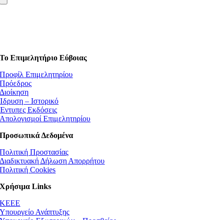
Το Επιμελητήριο Εύβοιας
Προφίλ Επιμελητηρίου
Πρόεδρος
Διοίκηση
Ίδρυση – Ιστορικό
Έντυπες Εκδόσεις
Απολογισμοί Επιμελητηρίου
Προσωπικά Δεδομένα
Πολιτική Προστασίας
Διαδικτυακή Δήλωση Απορρήτου
Πολιτική Cookies
Χρήσιμα Links
ΚEEE
Υπουργείο Ανάπτυξης