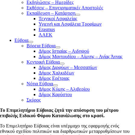
Εκδηλώσεις – Ημερίδες
Εκθέσεις – Επιχειρηματικές Αποστολές
Εκπαίδευση – Κατάρτιση
Τεχνικοί Ασφαλείας
Υγιεινή και Ασφάλεια Τροφίμων
Erasmus
ΛΑΕΚ
Εύβοια
Βόρεια Εύβοια
Δήμος Ιστιαίας – Αιδηψού
Δήμος Μαντουδίου – Λίμνης – Αγίας Άννας
Κεντρική Εύβοια
Δήμος Διρφύων – Μεσσαπίων
Δήμος Χαλκιδέων
Δήμος Ερέτριας
Νότια Εύβοια
Δήμος Κύμης – Αλιβερίου
Δήμος Καρύστου
Σκύρος
Το Επιμελητήριο Εύβοιας ζητά την απόσυρση του μέτρου
επιβολής Ειδικού Φόρου Κατανάλωσης στο κρασί.
Το Επιμελητήριο Εύβοιας είναι υπέρμαχο της εφαρμογής ενός
εθνικού σχεδίου πολιτικών και διαρθρωτικών μεταρρυθμίσεων του