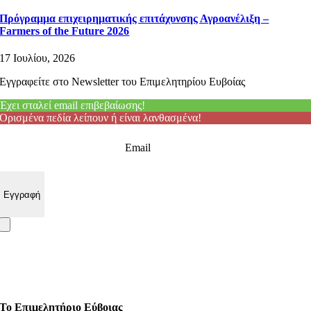
Πρόγραμμα επιχειρηματικής επιτάχυνσης Αγροανέλιξη –
Farmers of the Future 2026
17 Ιουλίου, 2026
Εγγραφείτε στο Newsletter του Επιμελητηρίου Ευβοίας
Έχει σταλεί email επιβεβαίωσης!
Ορισμένα πεδία λείπουν ή είναι λανθασμένα!
Email
Το Επιμελητήριο Εύβοιας