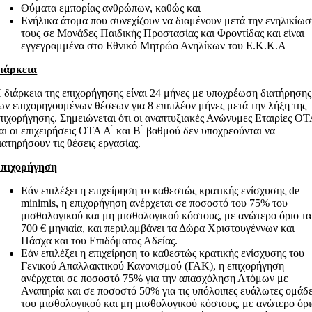
Θύματα εμπορίας ανθρώπων, καθώς και
Ενήλικα άτομα που συνεχίζουν να διαμένουν μετά την ενηλικίω
τους σε Μονάδες Παιδικής Προστασίας και Φροντίδας και είναι
εγγεγραμμένα στο Εθνικό Μητρώο Ανηλίκων του Ε.Κ.Κ.Α
ιάρκεια
 διάρκεια της επιχορήγησης είναι 24 μήνες με υποχρέωση διατήρησης
ων επιχορηγουμένων θέσεων για 8 επιπλέον μήνες μετά την λήξη της
πιχορήγησης. Σημειώνεται ότι οι αναπτυξιακές Ανώνυμες Εταιρίες Ο
αι οι επιχειρήσεις ΟΤΑ Α ́ και Β ́ βαθμού δεν υποχρεούνται να
ιατηρήσουν τις θέσεις εργασίας.
πιχορήγηση
Εάν επιλέξει η επιχείρηση το καθεστώς κρατικής ενίσχυσης de
minimis, η επιχορήγηση ανέρχεται σε ποσοστό του 75% του
μισθολογικού και μη μισθολογικού κόστους, με ανώτερο όριο τα
700 € μηνιαία, και περιλαμβάνει τα Δώρα Χριστουγέννων και
Πάσχα και του Επιδόματος Αδείας.
Εάν επιλέξει η επιχείρηση το καθεστώς κρατικής ενίσχυσης του
Γενικού Απαλλακτικού Κανονισμού (ΓΑΚ), η επιχορήγηση
ανέρχεται σε ποσοστό 75% για την απασχόληση Ατόμων με
Αναπηρία και σε ποσοστό 50% για τις υπόλοιπες ευάλωτες ομάδ
του μισθολογικού και μη μισθολογικού κόστους, με ανώτερο όρ