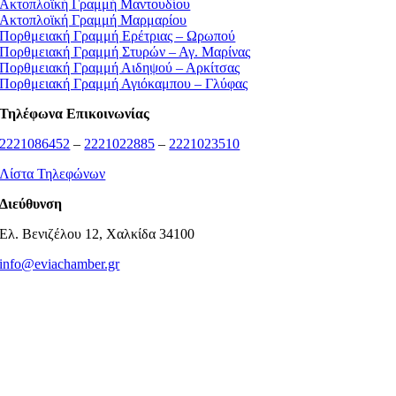
Ακτοπλοϊκή Γραμμή Μαντουδίου
Ακτοπλοϊκή Γραμμή Μαρμαρίου
Πορθμειακή Γραμμή Ερέτριας – Ωρωπού
Πορθμειακή Γραμμή Στυρών – Αγ. Μαρίνας
Πορθμειακή Γραμμή Αιδηψού – Αρκίτσας
Πορθμειακή Γραμμή Αγιόκαμπου – Γλύφας
Τηλέφωνα Επικοινωνίας
2221086452
–
2221022885
–
2221023510
Λίστα Τηλεφώνων
Διεύθυνση
Ελ. Βενιζέλου 12, Χαλκίδα 34100
info@eviachamber.gr