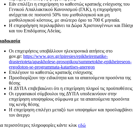
Εάν επιλέξει η επιχείρηση το καθεστώς κρατικής ενίσχυσης του
Γενικού Απαλλακτικού Κανονισμού (ΓΑΚ), η επιχορήγηση
ανέρχεται σε ποσοστό 50% του μισθολογικού και μη
μισθολογικού κόστους, με ανώτερο όριο τα 700 € μηνιαία.
Η επιχορήγηση περιλαμβάνει τα Δώρα Χριστουγέννων και Πάσχ
και του Επιδόματος Αδείας.
ιαδικασία
Οι επιχειρήσεις υποβάλλουν ηλεκτρονικά αιτήσεις στο
gov.gr:
https://www.gov.gr/ipiresies/epikheirematike-
drasterioteta/apaskholese-prosopikou/summetokhe-epikheireseon-
ergodoton-se-programmata-katartises-anergon
Επιλέγουν το καθεστώς κρατικής ενίσχυσης
Προσδιορίζουν την ειδικότητα και τα απαιτούμενα προσόντα της
θέσης
H ΔΥΠΑ επιβεβαιώνει ότι η επιχείρηση πληροί τις προϋποθέσεις
Οι εργασιακοί σύμβουλοι της ΔΥΠΑ υποδεικνύουν στην
επιχείρηση υποψηφίους σύμφωνα με τα απαιτούμενα προσόντα
της κενής θέσης
Η επιχείρηση επιλέγει μεταξύ των υποψηφίων και προσλαμβάνει
τον άνεργο
ια περισσότερες πληροφορίες κάντε κλικ
εδώ