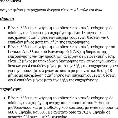
φελούμενοι
γγεγραμμένοι μακροχρόνια άνεργοι ηλικίας 45 ετών και άνω.
ιάρκεια
Εάν επιλέξει η επιχείρηση το καθεστώς κρατικής ενίσχυσης de
minimis, η διάρκεια της επιχορήγησης είναι 18 μήνες με
υποχρέωση διατήρησης των επιχορηγουμένων θέσεων για 6
επιπλέον μήνες μετά την λήξη της επιχορήγησης.
Εάν επιλέξει η επιχείρηση το καθεστώς κρατικής ενίσχυσης του
Γενικού Απαλλακτικού Κανονισμού (ΓΑΚ), η διάρκεια της
επιχορήγησης για την πρόσληψη ανέργων σε μειονεκτική θέση,
είναι 12 μήνες με υποχρέωση διατήρησης των επιχορηγουμένων
θέσεων για 4 επιπλέον μήνες μετά την λήξη της επιχορήγησης ε
για την πρόσληψη ανέργων σε ιδιαίτερα μειονεκτική θέση, 18
μήνες με υποχρέωση διατήρησης των επιχορηγουμένων θέσεων
για 6 επιπλέον μήνες μετά την λήξη της επιχορήγησης.
πιχορήγηση
Εάν επιλέξει η επιχείρηση το καθεστώς κρατικής ενίσχυσης de
minimis, η επιχορήγηση ανέρχεται σε ποσοστό του 70% του
μισθολογικού και μη μισθολογικού κόστους, με ανώτερο όριο τα
666 € μηνιαία, και 80% με ανώτατο όριο τα 762 € μηνιαία σε
περιοχές θύλακες υψηλής ανεργίας.