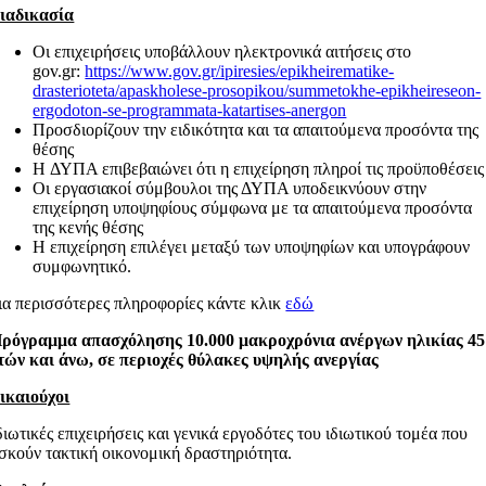
ιαδικασία
Οι επιχειρήσεις υποβάλλουν ηλεκτρονικά αιτήσεις στο
gov.gr:
https://www.gov.gr/ipiresies/epikheirematike-
drasterioteta/apaskholese-prosopikou/summetokhe-epikheireseon-
ergodoton-se-programmata-katartises-anergon
Προσδιορίζουν την ειδικότητα και τα απαιτούμενα προσόντα της
θέσης
H ΔΥΠΑ επιβεβαιώνει ότι η επιχείρηση πληροί τις προϋποθέσεις
Οι εργασιακοί σύμβουλοι της ΔΥΠΑ υποδεικνύουν στην
επιχείρηση υποψηφίους σύμφωνα με τα απαιτούμενα προσόντα
της κενής θέσης
Η επιχείρηση επιλέγει μεταξύ των υποψηφίων και υπογράφουν
συμφωνητικό.
ια περισσότερες πληροφορίες κάντε κλικ
εδώ
ρόγραμμα απασχόλησης 10.000 μακροχρόνια ανέργων ηλικίας 45
τών και άνω, σε περιοχές θύλακες υψηλής ανεργίας
ικαιούχοι
διωτικές επιχειρήσεις και γενικά εργοδότες του ιδιωτικού τομέα που
σκούν τακτική οικονομική δραστηριότητα.