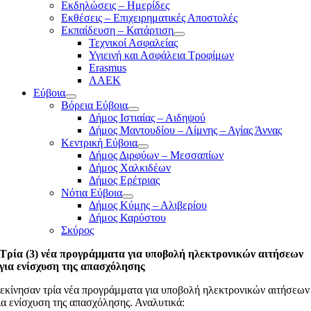
Εκδηλώσεις – Ημερίδες
Εκθέσεις – Επιχειρηματικές Αποστολές
Εκπαίδευση – Κατάρτιση
Τεχνικοί Ασφαλείας
Υγιεινή και Ασφάλεια Τροφίμων
Erasmus
ΛΑΕΚ
Εύβοια
Βόρεια Εύβοια
Δήμος Ιστιαίας – Αιδηψού
Δήμος Μαντουδίου – Λίμνης – Αγίας Άννας
Κεντρική Εύβοια
Δήμος Διρφύων – Μεσσαπίων
Δήμος Χαλκιδέων
Δήμος Ερέτριας
Νότια Εύβοια
Δήμος Κύμης – Αλιβερίου
Δήμος Καρύστου
Σκύρος
Τρία (3) νέα προγράμματα για υποβολή ηλεκτρονικών αιτήσεων
για ενίσχυση της απασχόλησης
εκίνησαν τρία νέα προγράμματα για υποβολή ηλεκτρονικών αιτήσεων
ια ενίσχυση της απασχόλησης. Αναλυτικά: