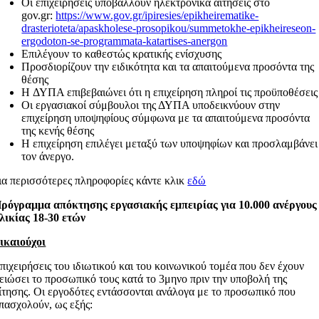
Οι επιχειρήσεις υποβάλλουν ηλεκτρονικά αιτήσεις στο
gov.gr:
https://www.gov.gr/ipiresies/epikheirematike-
drasterioteta/apaskholese-prosopikou/summetokhe-epikheireseon-
ergodoton-se-programmata-katartises-anergon
Επιλέγουν το καθεστώς κρατικής ενίσχυσης
Προσδιορίζουν την ειδικότητα και τα απαιτούμενα προσόντα της
θέσης
H ΔΥΠΑ επιβεβαιώνει ότι η επιχείρηση πληροί τις προϋποθέσεις
Οι εργασιακοί σύμβουλοι της ΔΥΠΑ υποδεικνύουν στην
επιχείρηση υποψηφίους σύμφωνα με τα απαιτούμενα προσόντα
της κενής θέσης
Η επιχείρηση επιλέγει μεταξύ των υποψηφίων και προσλαμβάνει
τον άνεργο.
ια περισσότερες πληροφορίες κάντε κλικ
εδώ
ρόγραμμα απόκτησης εργασιακής εμπειρίας για 10.000 ανέργους
λικίας 18-30 ετών
ικαιούχοι
πιχειρήσεις του ιδιωτικού και του κοινωνικού τομέα που δεν έχουν
ειώσει το προσωπικό τους κατά το 3μηνο πριν την υποβολή της
ίτησης. Οι εργοδότες εντάσσονται ανάλογα με το προσωπικό που
πασχολούν, ως εξής: