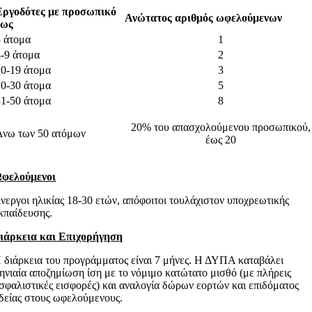
Εργοδότες με προσωπικό
Ανώτατος αριθμός ωφελούμενων
έως
3 άτομα
1
4-9 άτομα
2
10-19 άτομα
3
20-30 άτομα
5
31-50 άτομα
8
20% του απασχολούμενου προσωπικού,
Άνω των 50 ατόμων
έως 20
φελούμενοι
νεργοι ηλικίας 18-30 ετών, απόφοιτοι τουλάχιστον υποχρεωτικής
κπαίδευσης.
ιάρκεια και Επιχορήγηση
 διάρκεια του προγράμματος είναι 7 μήνες. Η ΔΥΠΑ καταβάλει
ηνιαία αποζημίωση ίση με το νόμιμο κατώτατο μισθό (με πλήρεις
σφαλιστικές εισφορές) και αναλογία δώρων εορτών και επιδόματος
δείας στους ωφελούμενους.