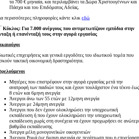
τα 700 € μηνιαία, και περιλαμβάνει τα Δώρα Χριστουγέννων και
Πάσχα και του Επιδόματος Αδείας.
ια περισσότερες πληροφορίες κάντε κλικ
εδώ
 ́ Κύκλος: Για 7.000 ανέργους που αντιμετωπίζουν εμπόδια στην
νταξη ή
επανένταξή τους στην αγορά εργασίας
ικαιούχοι
διωτικές επιχειρήσεις και γενικά εργοδότες του ιδιωτικού τομέα που
σκούν τακτική οικονομική δραστηριότητα.
φελούμενοι
Μητέρες που επιστρέφουν στην αγορά εργασίας μετά την
ανατροφή των παιδιών τους και έχουν τουλάχιστον ένα τέκνο έω
8 ετών και 6μηνη ανεργία
Άνεργοι άνω των 55 ετών με 12μηνη ανεργία
Άνεργοι με 24μηνη ανεργία
Άνεργοι που δεν έχουν ολοκληρώσει την υποχρεωτική
εκπαίδευση ή που έχουν ολοκληρώσει την υποχρεωτική
εκπαίδευση χωρίς στη συνέχεια να έχουν προχωρήσει σε ανώτερ
βαθμίδα εκπαίδευσης
Άνεργα μέλη μονογονεϊκών οικογενειών
Άνεργοι Ρομά (με 6μηνη ανεργία σε περίπτωση που η επιχείρησ