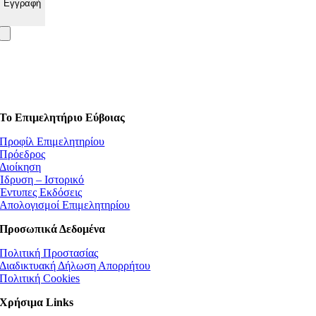
Το Επιμελητήριο Εύβοιας
Προφίλ Επιμελητηρίου
Πρόεδρος
Διοίκηση
Ίδρυση – Ιστορικό
Έντυπες Εκδόσεις
Απολογισμοί Επιμελητηρίου
Προσωπικά Δεδομένα
Πολιτική Προστασίας
Διαδικτυακή Δήλωση Απορρήτου
Πολιτική Cookies
Χρήσιμα Links