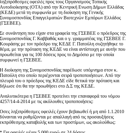
ληξιπρόθεσμες οφειλές προς τους Οργανισμούς Τοπικής
Αυτοδιοίκησης (ΟΤΑ) από την Κεντρική Ενωση Δήμων Ελλάδας
(ΚΕΔΕ) μετά τη συμφωνία με τη διοίκηση της Γενικής
Συνομοσπονδίας Επαγγελματιών Βιοτεχνών Εμπόρων Ελλάδος
(ΓΣΕΒΕΕ).
Σε συνάντηση που είχαν στα γραφεία της ΓΣΕΒΕΕ ο πρόεδρος της
Συνομοσπονδίας Γ. Καββαθάς και ο γ. γραμματέας της ΓΣΕΒΕΕ Γ.
Κουράσης με τον πρόεδρο της ΚΕΔΕ Γ. Πατούλη συζητήθηκε το
θέμα, με την πρόταση της ΚΕΔΕ να είναι αντίστοιχη με αυτήν που
προωθείται για τις 100 δόσεις προς το Δημόσιο με την οποία
συμφωνεί η ΓΣΕΒΕΕ.
Η διοίκηση της Συνομοσπονδίας παρέδωσε υπόμνημα στον κ.
Πατούλη στο οποίο περιέχονται σειρά τροποποιήσεων. Από την
πλευρά του ο πρόεδρος της ΚΕΔΕ είδε θετικά την πρόταση και
δήλωσε ότι θα την προωθήσει στο Δ.Σ της ΚΕΔΕ.
Αναλυτικότερα η ΓΣΕΒΕΕ προτείνει την επαναφορά του νόμου
4257/14-4-2014 με τις ακόλουθες τροποποιήσεις:
Οσες ληξιπρόθεσμες οφειλές έχουν βεβαιωθεί ή μη από 1.1.2010
δύνανται να ρυθμίζονται με απαλλαγή από τις προσαυξήσεις
εκπρόθεσμης καταβολής και των προστίμων, ως ακολούθως:
* Για οφειλές μέχρι 5.000 ευρώ σε 24 δόσεις.