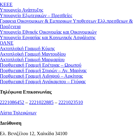
ΚEEE
Υπουργείο Ανάπτυξης
Υπουργείο Εξωτερικών – Πρεσβείες
Γραφεια Οικονομικων & Εμπορικων Υποθεσεων Ελλ.πρεσβειων &
Προξενεια
Υπουργείο Εθνικής Οικονομίας και Οικονομικών
Υπουργείο Εργασίας και Κοινωνικής Ασφάλισης
ΟΛΝΕ
Ακτοπλοϊκή Γραμμή Κύμης
Ακτοπλοϊκή Γραμμή Μαντουδίου
Ακτοπλοϊκή Γραμμή Μαρμαρίου
Πορθμειακή Γραμμή Ερέτριας – Ωρωπού
Πορθμειακή Γραμμή Στυρών – Αγ. Μαρίνας
Πορθμειακή Γραμμή Αιδηψού – Αρκίτσας
Πορθμειακή Γραμμή Αγιόκαμπου – Γλύφας
Τηλέφωνα Επικοινωνίας
2221086452
–
2221022885
–
2221023510
Λίστα Τηλεφώνων
Διεύθυνση
Ελ. Βενιζέλου 12, Χαλκίδα 34100