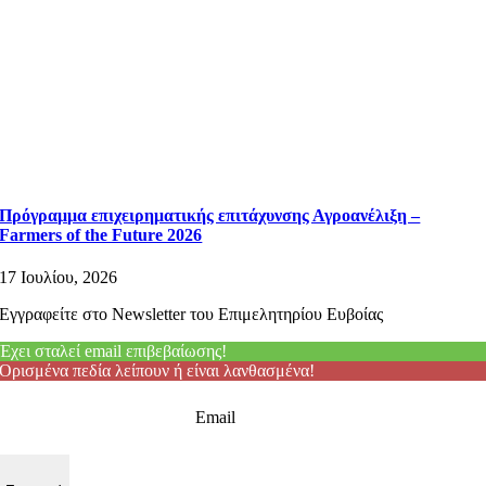
Πρόγραμμα επιχειρηματικής επιτάχυνσης Αγροανέλιξη –
Farmers of the Future 2026
17 Ιουλίου, 2026
Εγγραφείτε στο Newsletter του Επιμελητηρίου Ευβοίας
Έχει σταλεί email επιβεβαίωσης!
Ορισμένα πεδία λείπουν ή είναι λανθασμένα!
Email