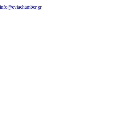
info@eviachamber.gr