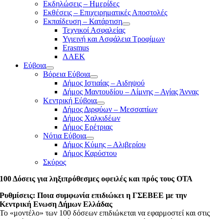
Εκδηλώσεις – Ημερίδες
Εκθέσεις – Επιχειρηματικές Αποστολές
Εκπαίδευση – Κατάρτιση
Τεχνικοί Ασφαλείας
Υγιεινή και Ασφάλεια Τροφίμων
Erasmus
ΛΑΕΚ
Εύβοια
Βόρεια Εύβοια
Δήμος Ιστιαίας – Αιδηψού
Δήμος Μαντουδίου – Λίμνης – Αγίας Άννας
Κεντρική Εύβοια
Δήμος Διρφύων – Μεσσαπίων
Δήμος Χαλκιδέων
Δήμος Ερέτριας
Νότια Εύβοια
Δήμος Κύμης – Αλιβερίου
Δήμος Καρύστου
Σκύρος
100 Δόσεις για ληξιπρόθεσμες οφειλές και πρός τους ΟΤΑ
Ρυθμίσεις: Ποια συμφωνία επιδιώκει η ΓΣΕΒΕΕ με την
Κεντρική Ενωση Δήμων Ελλάδας
Το «μοντέλο» των 100 δόσεων επιδιώκεται να εφαρμοστεί και στις