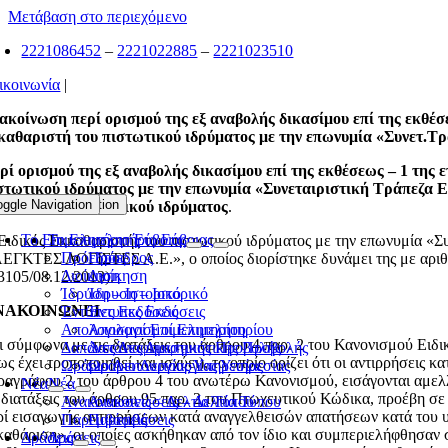
Μετάβαση στο περιεχόμενο
2221086452
–
2221022885
–
2221023510
ικοινωνία
|
ακοίνωση περί ορισμού της εξ αναβολής δικασίμου επί της 
καθαριστή του πιστωτικού ιδρύματος με την επωνυμία «Συνετ.Τ
ρί ορισμού της εξ αναβολής δικασίμου επί της εκθέσεως – 
στωτικού ιδρύματος με την επωνυμία «Συνεταιριστική Τράπεζα 
oggle Navigation
Toggle Navigation
υ ανωτέρω πιστωτικού ιδρύματος
.
Το Επιμελητήριο Εύβοιας
Το Επιμελητήριο Εύβοιας
Ειδικός Εκκαθαριστής του πιστωτικού ιδρύματος με την επωνυμία
Πρόεδρος
Πρόεδρος
ΕΓΚΤΕΣ ΛΟΓΙΣΤΕΣ Α.Ε.», ο οποίος διορίστηκε δυνάμει της με αριθ
Διοίκηση
Διοίκηση
3105/08.12.2013).
Ίδρυση – Ιστορικό
Ίδρυση – Ιστορικό
ΝΑΚΟΙΝΩΝΕΙ
Έντυπες Εκδόσεις
Έντυπες Εκδόσεις
Απολογισμοί Επιμελητηρίου
Απολογισμοί Επιμελητηρίου
ι σύμφωνα με τις διατάξεις του άρθρου 4 παρ. 2 του Κανονισμού Ειδ
Δαπάνες Διαφημιστικής Προβολής
Δαπάνες Διαφημιστικής Προβολής
ως έχει τροποποιηθεί και ισχύει), το οποίο ορίζει ότι οι αντιρρήσεις
Ωράριο Λειτουργίας Υπηρεσίας
Ωράριο Λειτουργίας Υπηρεσίας
ραγράφου 2 του άρθρου 4 του ανωτέρω Κανονισμού, εισάγονται αμελλ
Νέα
Νέα
ς διατάξεις του άρθρου 95 παρ. 2 του Πτωχευτικού Κώδικα, προέβη 
Ανακοινώσεις – Δελτία Τύπου
Ανακοινώσεις – Δελτία Τύπου
ρί εισαγωγής αντιρρήσεων κατά αναγγελθεισών απατήσεων κατά του υ
Παρεμβάσεις
Παρεμβάσεις
καθάριση», οι οποίες ασκήθηκαν από τον ίδιο και συμπεριελήφθησαν 
Δράσεις
Δράσεις