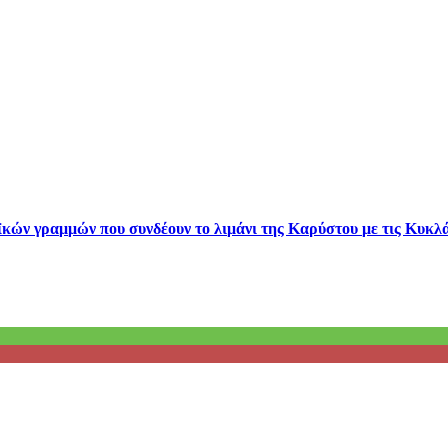
κών γραμμών που συνδέουν το λιμάνι της Καρύστου με τις Κυκλά