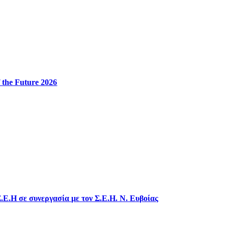
 the Future 2026
.Ε.Η σε συνεργασία με τον Σ.Ε.Η. Ν. Ευβοίας