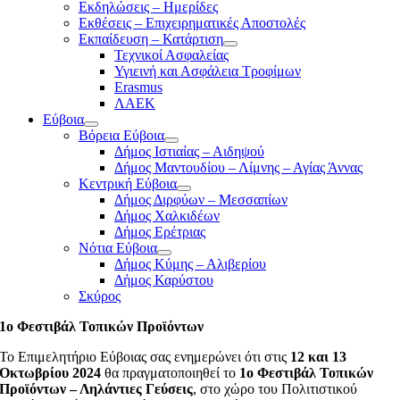
Εκδηλώσεις – Ημερίδες
Εκθέσεις – Επιχειρηματικές Αποστολές
Εκπαίδευση – Κατάρτιση
Τεχνικοί Ασφαλείας
Υγιεινή και Ασφάλεια Τροφίμων
Erasmus
ΛΑΕΚ
Εύβοια
Βόρεια Εύβοια
Δήμος Ιστιαίας – Αιδηψού
Δήμος Μαντουδίου – Λίμνης – Αγίας Άννας
Κεντρική Εύβοια
Δήμος Διρφύων – Μεσσαπίων
Δήμος Χαλκιδέων
Δήμος Ερέτριας
Νότια Εύβοια
Δήμος Κύμης – Αλιβερίου
Δήμος Καρύστου
Σκύρος
1ο Φεστιβάλ Τοπικών Προϊόντων
Το Επιμελητήριο Εύβοιας σας ενημερώνει ότι στις
12 και 13
Οκτωβρίου 2024
θα πραγματοποιηθεί το
1ο Φεστιβάλ Τοπικών
Προϊόντων – Ληλάντιες Γεύσεις
, στο χώρο του Πολιτιστικού