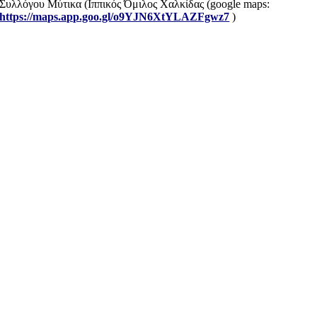
Συλλόγου Μύτικα (Ιππικός Όμιλος Χαλκίδας (google maps:
https://maps.app.goo.gl/o9YJN6XtYLAZFgwz7
)