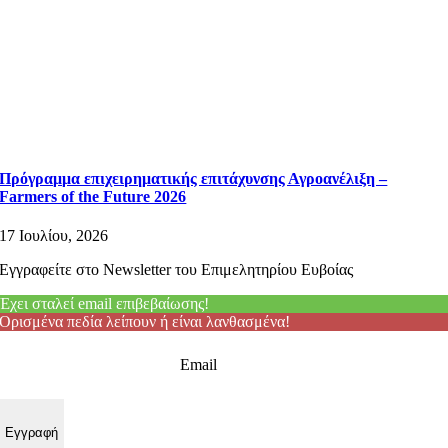
Πρόγραμμα επιχειρηματικής επιτάχυνσης Αγροανέλιξη –
Farmers of the Future 2026
17 Ιουλίου, 2026
Εγγραφείτε στο Newsletter του Επιμελητηρίου Ευβοίας
Έχει σταλεί email επιβεβαίωσης!
Ορισμένα πεδία λείπουν ή είναι λανθασμένα!
Email