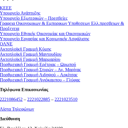
ΚEEE
Υπουργείο Ανάπτυξης
Υπουργείο Εξωτερικών – Πρεσβείες
Γραφεια Οικονομικων & Εμπορικων Υποθεσεων Ελλ.πρεσβειων &
Προξενεια
Υπουργείο Εθνικής Οικονομίας και Οικονομικών
Υπουργείο Εργασίας και Κοινωνικής Ασφάλισης
ΟΛΝΕ
Ακτοπλοϊκή Γραμμή Κύμης
Ακτοπλοϊκή Γραμμή Μαντουδίου
Ακτοπλοϊκή Γραμμή Μαρμαρίου
Πορθμειακή Γραμμή Ερέτριας – Ωρωπού
Πορθμειακή Γραμμή Στυρών – Αγ. Μαρίνας
Πορθμειακή Γραμμή Αιδηψού – Αρκίτσας
Πορθμειακή Γραμμή Αγιόκαμπου – Γλύφας
Τηλέφωνα Επικοινωνίας
2221086452
–
2221022885
–
2221023510
Λίστα Τηλεφώνων
Διεύθυνση