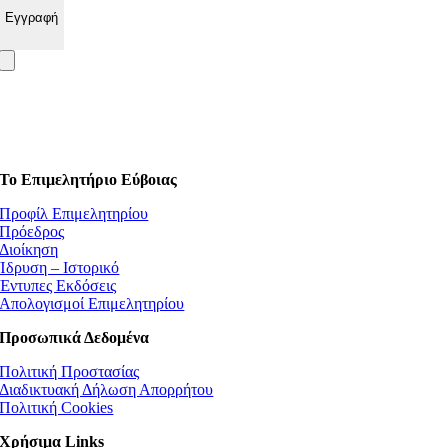
Το Επιμελητήριο Εύβοιας
Προφίλ Επιμελητηρίου
Πρόεδρος
Διοίκηση
Ίδρυση – Ιστορικό
Έντυπες Εκδόσεις
Απολογισμοί Επιμελητηρίου
Προσωπικά Δεδομένα
Πολιτική Προστασίας
Διαδικτυακή Δήλωση Απορρήτου
Πολιτική Cookies
Χρήσιμα Links