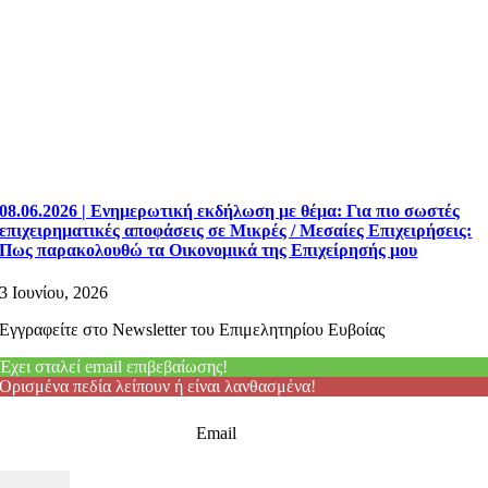
08.06.2026 | Ενημερωτική εκδήλωση με θέμα: Για πιο σωστές
επιχειρηματικές αποφάσεις σε Μικρές / Μεσαίες Επιχειρήσεις:
Πως παρακολουθώ τα Οικονομικά της Επιχείρησής μου
3 Ιουνίου, 2026
Εγγραφείτε στο Newsletter του Επιμελητηρίου Ευβοίας
Έχει σταλεί email επιβεβαίωσης!
Ορισμένα πεδία λείπουν ή είναι λανθασμένα!
Email