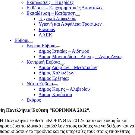
Εκδηλώσεις – Ημερίδες
Εκθέσεις – Επιχειρηματικές Αποστολές
Εκπαίδευση – Κατάρτιση
Τεχνικοί Ασφαλείας
Υγιεινή και Ασφάλεια Τροφίμων
Erasmus
ΛΑΕΚ
Εύβοια
Βόρεια Εύβοια
Δήμος Ιστιαίας – Αιδηψού
Δήμος Μαντουδίου – Λίμνης – Αγίας Άννας
Κεντρική Εύβοια
Δήμος Διρφύων – Μεσσαπίων
Δήμος Χαλκιδέων
Δήμος Ερέτριας
Νότια Εύβοια
Δήμος Κύμης – Αλιβερίου
Δήμος Καρύστου
Σκύρος
4η Πανελλήνια Έκθεση “ΚΟΡΙΝΘΙΑ 2012”.
Η Πανελλήνια Έκθεση «ΚΟΡΙΝΘΙΑ 2012» αποτελεί ευκαιρία και
προσφέρει το ιδανικό περιβάλλον στους εκθέτες για να δείξουν και να
παρουσιάσουν τα προϊόντα και τις υπηρεσίες τους στους επισκέπτες