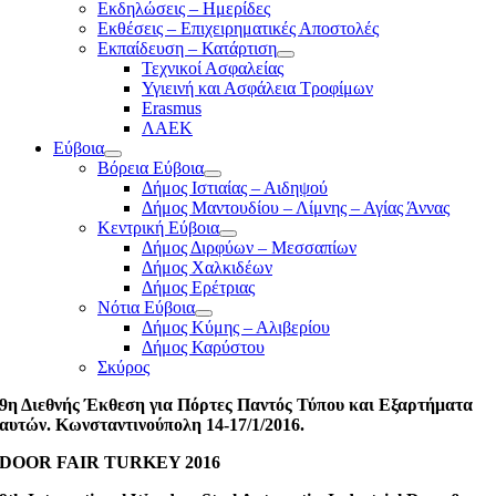
Εκδηλώσεις – Ημερίδες
Εκθέσεις – Επιχειρηματικές Αποστολές
Εκπαίδευση – Κατάρτιση
Τεχνικοί Ασφαλείας
Υγιεινή και Ασφάλεια Τροφίμων
Erasmus
ΛΑΕΚ
Εύβοια
Βόρεια Εύβοια
Δήμος Ιστιαίας – Αιδηψού
Δήμος Μαντουδίου – Λίμνης – Αγίας Άννας
Κεντρική Εύβοια
Δήμος Διρφύων – Μεσσαπίων
Δήμος Χαλκιδέων
Δήμος Ερέτριας
Νότια Εύβοια
Δήμος Κύμης – Αλιβερίου
Δήμος Καρύστου
Σκύρος
9η Διεθνής Έκθεση για Πόρτες Παντός Τύπου και Εξαρτήματα
αυτών. Κωνσταντινούπολη 14-17/1/2016.
DOOR FAIR TURKEY 2016