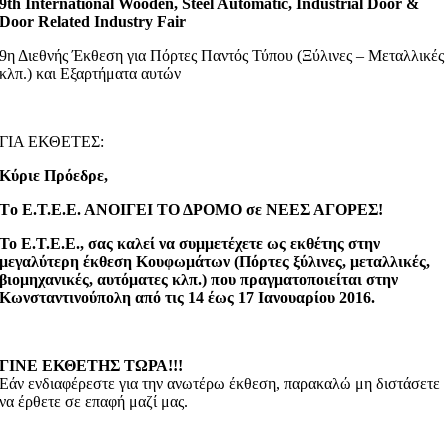
9th International Wooden, Steel Automatic, Industrial Door &
Door Related Industry Fair
9η Διεθνής Έκθεση για Πόρτες Παντός Τύπου (Ξύλινες – Μεταλλικές
κλπ.) και Εξαρτήματα αυτών
ΓΙΑ ΕΚΘΕΤΕΣ:
Κύριε Πρόεδρε,
Tο Ε.Τ.Ε.Ε. ΑΝΟΙΓΕΙ ΤΟ ΔΡΟΜΟ σε ΝΕΕΣ ΑΓΟΡΕΣ!
Το Ε.Τ.Ε.Ε., σας καλεί να συμμετέχετε ως εκθέτης στην
μεγαλύτερη έκθεση Κουφωμάτων (Πόρτες ξύλινες, μεταλλικές,
βιομηχανικές, αυτόματες κλπ.) που πραγματοποιείται στην
Κωνσταντινούπολη από τις 14 έως 17 Ιανουαρίου 2016.
ΓΙΝΕ ΕΚΘΕΤΗΣ ΤΩΡΑ!!!
Εάν ενδιαφέρεστε για την ανωτέρω έκθεση, παρακαλώ μη διστάσετε
να έρθετε σε επαφή μαζί μας.