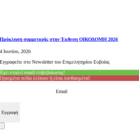
Πρόκληση συμμετοχής στην Έκθεση ΟΙΚΟΔΟΜΗ 2026
4 Ιουνίου, 2026
Εγγραφείτε στο Newsletter του Επιμελητηρίου Ευβοίας
Έχει σταλεί email επιβεβαίωσης!
Ορισμένα πεδία λείπουν ή είναι λανθασμένα!
Email