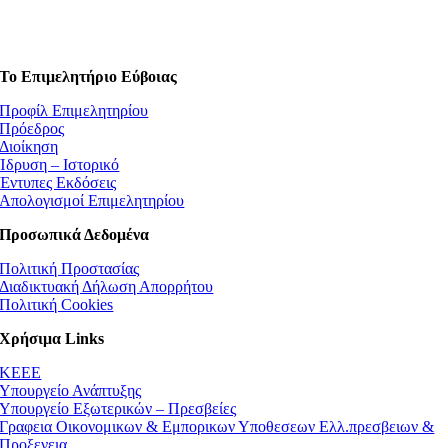
Το Επιμελητήριο Εύβοιας
Προφίλ Επιμελητηρίου
Πρόεδρος
Διοίκηση
Ίδρυση – Ιστορικό
Έντυπες Εκδόσεις
Απολογισμοί Επιμελητηρίου
Προσωπικά Δεδομένα
Πολιτική Προστασίας
Διαδικτυακή Δήλωση Απορρήτου
Πολιτική Cookies
Χρήσιμα Links
ΚEEE
Υπουργείο Ανάπτυξης
Υπουργείο Εξωτερικών – Πρεσβείες
Γραφεια Οικονομικων & Εμπορικων Υποθεσεων Ελλ.πρεσβειων &
Προξενεια