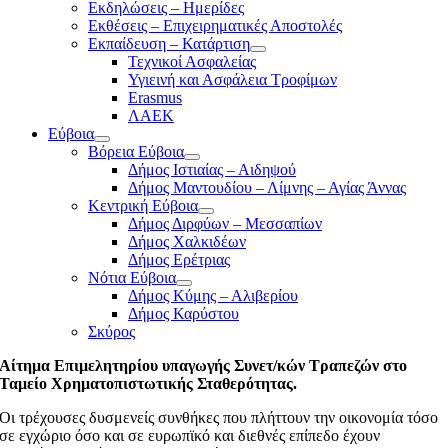
Εκδηλώσεις – Ημερίδες
Εκθέσεις – Επιχειρηματικές Αποστολές
Εκπαίδευση – Κατάρτιση
Τεχνικοί Ασφαλείας
Υγιεινή και Ασφάλεια Τροφίμων
Erasmus
ΛΑΕΚ
Εύβοια
Βόρεια Εύβοια
Δήμος Ιστιαίας – Αιδηψού
Δήμος Μαντουδίου – Λίμνης – Αγίας Άννας
Κεντρική Εύβοια
Δήμος Διρφύων – Μεσσαπίων
Δήμος Χαλκιδέων
Δήμος Ερέτριας
Νότια Εύβοια
Δήμος Κύμης – Αλιβερίου
Δήμος Καρύστου
Σκύρος
Αίτημα Επιμελητηρίου υπαγωγής Συνετ/κών Τραπεζών στο
Ταμείο Χρηματοπιστωτικής Σταθερότητας.
Οι τρέχουσες δυσμενείς συνθήκες που πλήττουν την οικονομία τόσο
σε εγχώριο όσο και σε ευρωπϊκό και διεθνές επίπεδο έχουν