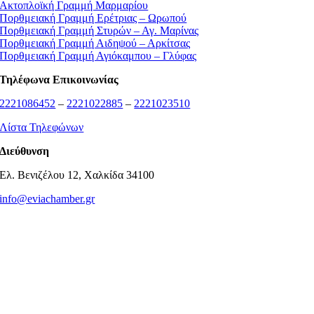
Ακτοπλοϊκή Γραμμή Μαρμαρίου
Πορθμειακή Γραμμή Ερέτριας – Ωρωπού
Πορθμειακή Γραμμή Στυρών – Αγ. Μαρίνας
Πορθμειακή Γραμμή Αιδηψού – Αρκίτσας
Πορθμειακή Γραμμή Αγιόκαμπου – Γλύφας
Τηλέφωνα Επικοινωνίας
2221086452
–
2221022885
–
2221023510
Λίστα Τηλεφώνων
Διεύθυνση
Ελ. Βενιζέλου 12, Χαλκίδα 34100
info@eviachamber.gr