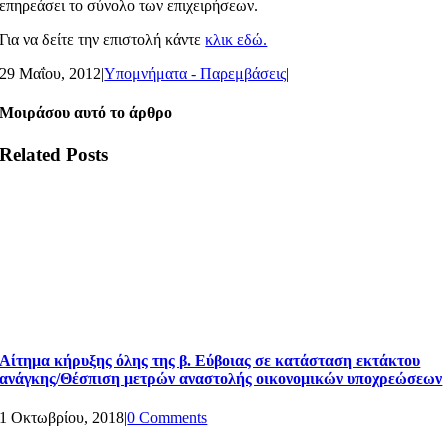
επηρεάσει το σύνολο των επιχειρήσεων.
Για να δείτε την επιστολή κάντε
κλικ εδώ.
29 Μαΐου, 2012
|
Υπομνήματα - Παρεμβάσεις
|
Μοιράσου αυτό το άρθρο
Related Posts
Αίτημα κήρυξης όλης της β. Εύβοιας σε κατάσταση εκτάκτου
ανάγκης/Θέσπιση μετρών αναστολής οικονομικών υποχρεώσεων
1 Οκτωβρίου, 2018
|
0 Comments