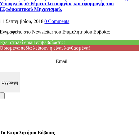
Υπουργείο, σε θέματα λειτουργίας και εφαρμογής του
Εξωδικαστικού Μηχανισμού.
11 Σεπτεμβρίου, 2018
|
0 Comments
Εγγραφείτε στο Newsletter του Επιμελητηρίου Ευβοίας
Έχει σταλεί email επιβεβαίωσης!
Ορισμένα πεδία λείπουν ή είναι λανθασμένα!
Email
Το Επιμελητήριο Εύβοιας