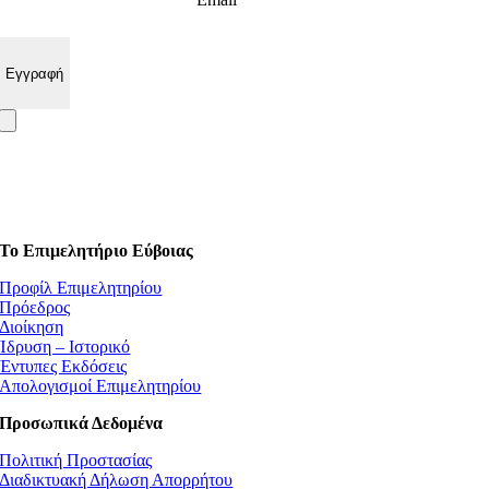
Το Επιμελητήριο Εύβοιας
Προφίλ Επιμελητηρίου
Πρόεδρος
Διοίκηση
Ίδρυση – Ιστορικό
Έντυπες Εκδόσεις
Απολογισμοί Επιμελητηρίου
Προσωπικά Δεδομένα
Πολιτική Προστασίας
Διαδικτυακή Δήλωση Απορρήτου