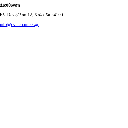
Διεύθυνση
Ελ. Βενιζέλου 12, Χαλκίδα 34100
info@eviachamber.gr