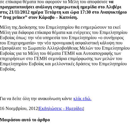
σε επίκαιρα θέματα που αφορούν τα Μέλη του αποφάσισε
να
πραγματοποιήσει ανάλογη ενημερωτική ημερίδα στο Αλιβέρι
στις 21/11/2012 ημέρα Τετάρτη και ώρα 17:30 στο Αναψυκτήριο
“ frog prince” στον Κάραβο – Καπνίση.
Μέλη της Διοίκησης του Επιμελητηρίου θα ενημερώσουν τα εκεί
Μέλη για διάφορα επίκαιρα θέματα και ενέργειες του Επιμελητηρίου
Ευβοίας όπως: την νέα υπηρεσία του Επιμελητηρίου «ο συνήγορος
του Επιχειρηματία» την νέα προνομιακή ασφαλιστική κάλυψη που
εξασφάλισε το Σωματείο Αλληλοβοήθειας Μελών του Επιμελητηρίου
Ευβοίας για τα Μέλη του θέματα ΓΕΜΗ και Αυτοαπογραφής των
επιχειρήσεων στο ΓΕΜΗ σεμινάρια επιμόρφωσης των μελών του
Επιμελητηρίου Ευβοίας και μελλοντικές δράσεις του Επιμελητηρίου
Ευβοίας.
Για να δείτε όλη την ανακοίνωση κάντε
κλίκ εδώ.
16 Νοεμβρίου, 2012
|
Εκδηλώσεις - Ημερίδες
|
Μοιράσου αυτό το άρθρο