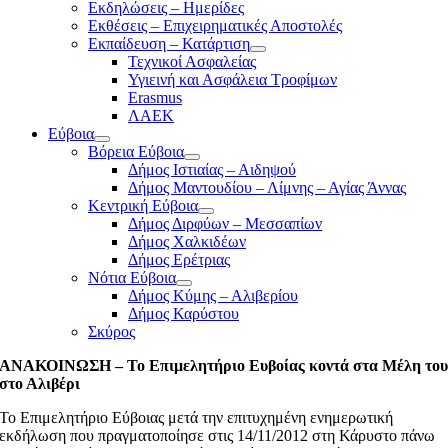
Εκδηλώσεις – Ημερίδες
Εκθέσεις – Επιχειρηματικές Αποστολές
Εκπαίδευση – Κατάρτιση
Τεχνικοί Ασφαλείας
Υγιεινή και Ασφάλεια Τροφίμων
Erasmus
ΛΑΕΚ
Εύβοια
Βόρεια Εύβοια
Δήμος Ιστιαίας – Αιδηψού
Δήμος Μαντουδίου – Λίμνης – Αγίας Άννας
Κεντρική Εύβοια
Δήμος Διρφύων – Μεσσαπίων
Δήμος Χαλκιδέων
Δήμος Ερέτριας
Νότια Εύβοια
Δήμος Κύμης – Αλιβερίου
Δήμος Καρύστου
Σκύρος
ΑΝΑΚΟΙΝΩΣΗ – Το Επιμελητήριο Ευβοίας κοντά στα Μέλη το
στο Αλιβέρι
Το Επιμελητήριο Εύβοιας μετά την επιτυχημένη ενημερωτική
εκδήλωση που πραγματοποίησε στις 14/11/2012 στη Κάρυστο πάνω