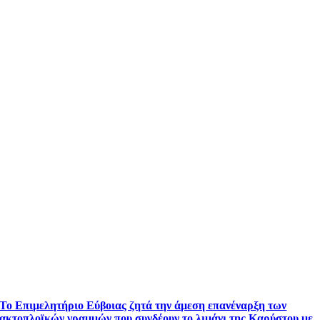
Το Επιμελητήριο Εύβοιας ζητά την άμεση επανέναρξη των
ακτοπλοϊκών γραμμών που συνδέουν το λιμάνι της Καρύστου με