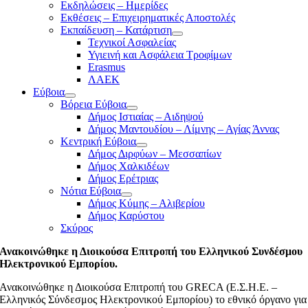
Εκδηλώσεις – Ημερίδες
Εκθέσεις – Επιχειρηματικές Αποστολές
Εκπαίδευση – Κατάρτιση
Τεχνικοί Ασφαλείας
Υγιεινή και Ασφάλεια Τροφίμων
Erasmus
ΛΑΕΚ
Εύβοια
Βόρεια Εύβοια
Δήμος Ιστιαίας – Αιδηψού
Δήμος Μαντουδίου – Λίμνης – Αγίας Άννας
Κεντρική Εύβοια
Δήμος Διρφύων – Μεσσαπίων
Δήμος Χαλκιδέων
Δήμος Ερέτριας
Νότια Εύβοια
Δήμος Κύμης – Αλιβερίου
Δήμος Καρύστου
Σκύρος
Ανακοινώθηκε η Διοικούσα Επιτροπή του Ελληνικού Συνδέσμου
Ηλεκτρονικού Εμπορίου.
Ανακοινώθηκε η Διοικούσα Επιτροπή του GRECA (Ε.Σ.Η.Ε. –
Ελληνικός Σύνδεσμος Ηλεκτρονικού Εμπορίου) το εθνικό όργανο για