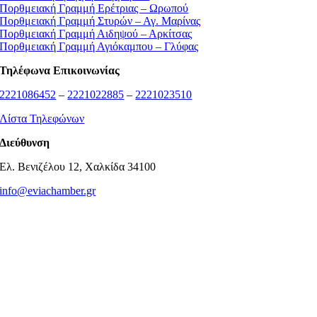
Πορθμειακή Γραμμή Ερέτριας – Ωρωπού
Πορθμειακή Γραμμή Στυρών – Αγ. Μαρίνας
Πορθμειακή Γραμμή Αιδηψού – Αρκίτσας
Πορθμειακή Γραμμή Αγιόκαμπου – Γλύφας
Τηλέφωνα Επικοινωνίας
2221086452
–
2221022885
–
2221023510
Λίστα Τηλεφώνων
Διεύθυνση
Ελ. Βενιζέλου 12, Χαλκίδα 34100
info@eviachamber.gr