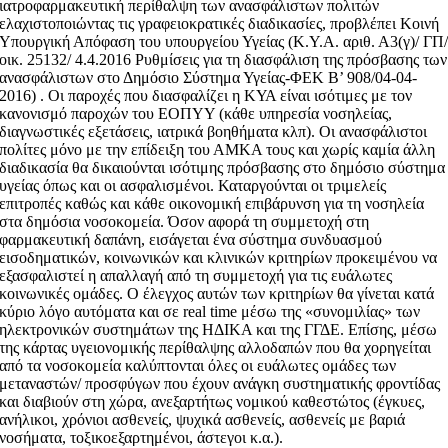
ιατροφαρμακευτική περίθαλψη των ανασφάλιστων πολιτών
ελαχιστοποιώντας τις γραφειοκρατικές διαδικασίες, προβλέπει Κοινή
Υπουργική Απόφαση του υπουργείου Υγείας (Κ.Υ.Α. αριθ. Α3(γ)/ ΓΠ
οικ. 25132/ 4.4.2016 Ρυθμίσεις για τη διασφάλιση της πρόσβασης των
ανασφάλιστων στο Δημόσιο Σύστημα Υγείας-ΦΕΚ Β’ 908/04-04-
2016) . Οι παροχές που διασφαλίζει η ΚΥΑ είναι ισότιμες με τον
κανονισμό παροχών του ΕΟΠΥΥ (κάθε υπηρεσία νοσηλείας,
διαγνωστικές εξετάσεις, ιατρικά βοηθήματα κλπ). Οι ανασφάλιστοι
πολίτες μόνο με την επίδειξη του ΑΜΚΑ τους και χωρίς καμία άλλη
διαδικασία θα δικαιούνται ισότιμης πρόσβασης στο δημόσιο σύστημα
υγείας όπως και οι ασφαλισμένοι. Καταργούνται οι τριμελείς
επιτροπές καθώς και κάθε οικονομική επιβάρυνση για τη νοσηλεία
στα δημόσια νοσοκομεία. Όσον αφορά τη συμμετοχή στη
φαρμακευτική δαπάνη, εισάγεται ένα σύστημα συνδυασμού
εισοδηματικών, κοινωνικών και κλινικών κριτηρίων προκειμένου να
εξασφαλιστεί η απαλλαγή από τη συμμετοχή για τις ευάλωτες
κοινωνικές ομάδες. Ο έλεγχος αυτών των κριτηρίων θα γίνεται κατά
κύριο λόγο αυτόματα και σε real time μέσω της «συνομιλίας» των
ηλεκτρονικών συστημάτων της ΗΔΙΚΑ και της ΓΓΔΕ. Επίσης, μέσω
της κάρτας υγειονομικής περίθαλψης αλλοδαπών που θα χορηγείται
από τα νοσοκομεία καλύπτονται όλες οι ευάλωτες ομάδες των
μεταναστών/ προσφύγων που έχουν ανάγκη συστηματικής φροντίδας
και διαβιούν στη χώρα, ανεξαρτήτως νομικού καθεστώτος (έγκυες,
ανήλικοι, χρόνιοι ασθενείς, ψυχικά ασθενείς, ασθενείς με βαριά
νοσήματα, τοξικοεξαρτημένοι, άστεγοι κ.α.).