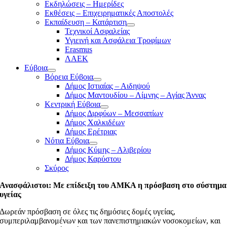
Εκδηλώσεις – Ημερίδες
Εκθέσεις – Επιχειρηματικές Αποστολές
Εκπαίδευση – Κατάρτιση
Τεχνικοί Ασφαλείας
Υγιεινή και Ασφάλεια Τροφίμων
Erasmus
ΛΑΕΚ
Εύβοια
Βόρεια Εύβοια
Δήμος Ιστιαίας – Αιδηψού
Δήμος Μαντουδίου – Λίμνης – Αγίας Άννας
Κεντρική Εύβοια
Δήμος Διρφύων – Μεσσαπίων
Δήμος Χαλκιδέων
Δήμος Ερέτριας
Νότια Εύβοια
Δήμος Κύμης – Αλιβερίου
Δήμος Καρύστου
Σκύρος
Ανασφάλιστοι: Με επίδειξη του ΑΜΚΑ η πρόσβαση στο σύστημα
υγείας
Δωρεάν πρόσβαση σε όλες τις δημόσιες δομές υγείας,
συμπεριλαμβανομένων και των πανεπιστημιακών νοσοκομείων, και