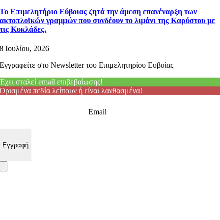
Το Επιμελητήριο Εύβοιας ζητά την άμεση επανέναρξη των
ακτοπλοϊκών γραμμών που συνδέουν το λιμάνι της Καρύστου με
τις Κυκλάδες.
8 Ιουλίου, 2026
Εγγραφείτε στο Newsletter του Επιμελητηρίου Ευβοίας
Έχει σταλεί email επιβεβαίωσης!
Ορισμένα πεδία λείπουν ή είναι λανθασμένα!
Email