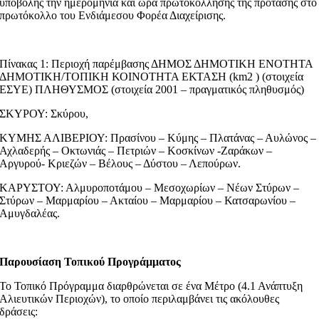
υποβολής την ημερομηνία και ώρα πρωτοκόλλησης της πρότασης στο
πρωτόκολλο του Ενδιάμεσου Φορέα Διαχείρισης.
Πίνακας 1: Περιοχή παρέμβασης ΔΗΜΟΣ ΔΗΜΟΤΙΚΗ ΕΝΟΤΗΤΑ
ΔΗΜΟΤΙΚΗ/ΤΟΠΙΚΗ ΚΟΙΝΟΤΗΤΑ ΕΚΤΑΣΗ (km2 ) (στοιχεία
ΕΣΥΕ) ΠΛΗΘΥΣΜΟΣ (στοιχεία 2001 – πραγματικός πληθυσμός)
ΣΚΥΡΟΥ: Σκύρου,
ΚΥΜΗΣ ΑΛΙΒΕΡΙΟΥ: Πρασίνου – Κύμης – Πλατάνας – Αυλώνος –
Αχλαδερής – Οκτωνιάς – Πετριών – Κοσκίνων -Ζαράκων –
Αργυρού- Κριεζών – Βέλους – Δύστου – Λεπούρων.
ΚΑΡΥΣΤΟΥ: Αλμυροποτάμου – Μεσοχωρίων – Νέων Στύρων –
Στύρων – Μαρμαρίου – Ακταίου – Μαρμαρίου – Κατσαρωνίου –
Αμυγδαλέας.
Παρουσίαση Τοπικού Προγράμματος
Το Τοπικό Πρόγραμμα διαρθρώνεται σε ένα Μέτρο (4.1 Ανάπτυξη
Αλιευτικών Περιοχών), το οποίο περιλαμβάνει τις ακόλουθες
δράσεις: