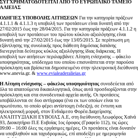
ΣΥΓΧΡΗΜΑΤΟΔΟΤΕΙΤΑΙ ΑΠΟ ΤΟ ΕΥΡΩΠΑΪΚΟ ΤΑΜΕΙΟ
ΑΛΙΕΙΑΣ
ΟΔΗΓΙΕΣ ΥΠΟΒΟΛΗΣ ΑΙΤΗΣΕΩΝ
Για την κατηγορία πράξεων
4.1.1.1 & 4.1.1.3 η υποβολή των προτάσεων είναι δυνατή από την
27/02/2015 έως την 28/04/2015. Για την κατηγορία πράξεων 4.1.1.2 η
υποβολή των προτάσεων του πρώτου κύκλου αξιολόγησης είναι
δυνατή από την 27/02/2015 έως την 13/05/2015. Σε περίπτωση μη
εξάντλησης της συνολικής προς διάθεση δημόσιας δαπάνης
διενεργείται δεύτερος κύκλος αξιολόγησης ίδιας διάρκειας. Η
υποβολή των αιτήσεων περιλαμβάνει: Αίτηση ενίσχυσης – φάκελο
υποψηφιότητας, υπόδειγμα του οποίου επισυνάπτεται στην παρούσα
πρόσκληση και βρίσκεται δημοσιευμένο στην ηλεκτρονική διεύθυνσ
www.anevia.gr. &
www.evialeaderalieias.gr
Η Αίτηση ενίσχυσης – φάκελος υποψηφιότητας
συνοδεύεται από
όλα τα απαιτούμενα δικαιολογητικά, όπως αυτά προσδιορίζονται στην
πρόσκληση και στα συνοδευτικά αρχεία αυτής. Οι προτάσεις
υποβάλλονται σε δυο αντίγραφα (ένα εκ των οποίων είναι το
πρωτότυπο, το οποίο φέρει αντίστοιχη ένδειξη), σε έντυπη και
ηλεκτρονική μορφή, στον Ενδιάμεσο Φορέα Διαχείρισης
ΑΝΑΠΤΥΞΙΑΚΗ ΕΥΒΟΙΑΣ Α.Ε, στη διεύθυνση Λεωφόρος Χαϊνά
93, Διοικητήριο Π.Ε Ευβοίας 1ος όροφος (Γραφείο 112), τις ώρες
09:00 – 16:00 όλες τις εργάσιμες ημέρες. Οι προτάσεις είναι δυνατόν
να υποβληθούν και ταχυδρομικώς, επί αποδείξει με ημερομηνία