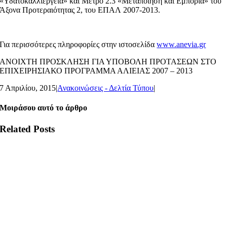
«Υδατοκαλλιέργεια» και Μέτρο 2.3 «Μεταποίηση και Εμπορία» του
Άξονα Προτεραιότητας 2, του ΕΠΑΛ 2007-2013.
Για περισσότερες πληροφορίες στην ιστοσελίδα
www.anevia.gr
ΑΝΟΙΧΤΗ ΠΡΟΣΚΛΗΣΗ ΓΙΑ ΥΠΟΒΟΛΗ ΠΡΟΤΑΣΕΩΝ ΣΤΟ
ΕΠΙΧΕΙΡΗΣΙΑΚΟ ΠΡΟΓΡΑΜΜΑ ΑΛΙΕΙΑΣ 2007 – 2013
7 Απριλίου, 2015
|
Ανακοινώσεις - Δελτία Τύπου
|
Μοιράσου αυτό το άρθρο
Related Posts