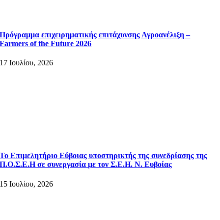
Πρόγραμμα επιχειρηματικής επιτάχυνσης Αγροανέλιξη –
Farmers of the Future 2026
17 Ιουλίου, 2026
Το Επιμελητήριο Εύβοιας υποστηρικτής της συνεδρίασης της
Π.Ο.Σ.Ε.Η σε συνεργασία με τον Σ.Ε.Η. Ν. Ευβοίας
15 Ιουλίου, 2026