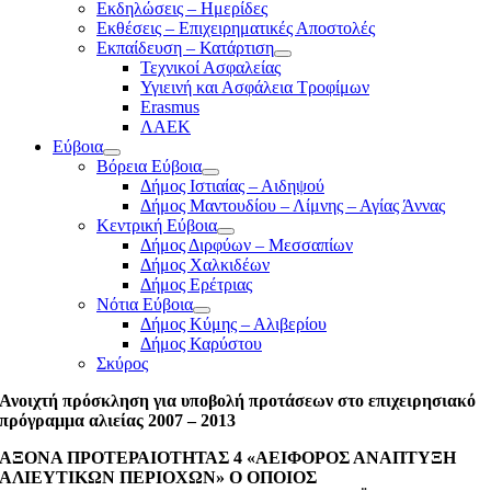
Εκδηλώσεις – Ημερίδες
Εκθέσεις – Επιχειρηματικές Αποστολές
Εκπαίδευση – Κατάρτιση
Τεχνικοί Ασφαλείας
Υγιεινή και Ασφάλεια Τροφίμων
Erasmus
ΛΑΕΚ
Εύβοια
Βόρεια Εύβοια
Δήμος Ιστιαίας – Αιδηψού
Δήμος Μαντουδίου – Λίμνης – Αγίας Άννας
Κεντρική Εύβοια
Δήμος Διρφύων – Μεσσαπίων
Δήμος Χαλκιδέων
Δήμος Ερέτριας
Νότια Εύβοια
Δήμος Κύμης – Αλιβερίου
Δήμος Καρύστου
Σκύρος
Ανοιχτή πρόσκληση για υποβολή προτάσεων στο επιχειρησιακό
πρόγραμμα αλιείας 2007 – 2013
ΑΞΟΝΑ ΠΡΟΤΕΡΑΙΟΤΗΤΑΣ 4 «ΑΕΙΦΟΡΟΣ ΑΝΑΠΤΥΞΗ
ΑΛΙΕΥΤΙΚΩΝ ΠΕΡΙΟΧΩΝ» Ο ΟΠΟΙΟΣ