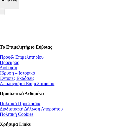
Το Επιμελητήριο Εύβοιας
Προφίλ Επιμελητηρίου
Πρόεδρος
Διοίκηση
Ίδρυση – Ιστορικό
Έντυπες Εκδόσεις
Απολογισμοί Επιμελητηρίου
Προσωπικά Δεδομένα
Πολιτική Προστασίας
Διαδικτυακή Δήλωση Απορρήτου
Πολιτική Cookies
Χρήσιμα Links