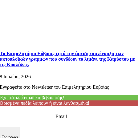
Το Επιμελητήριο Εύβοιας ζητά την άμεση επανέναρξη των
ακτοπλοϊκών γραμμών που συνδέουν το λιμάνι της Καρύστου με
τις Κυκλάδες.
8 Ιουλίου, 2026
Εγγραφείτε στο Newsletter του Επιμελητηρίου Ευβοίας
Έχει σταλεί email επιβεβαίωσης!
Ορισμένα πεδία λείπουν ή είναι λανθασμένα!
Email