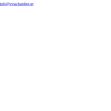
info@eviachamber.gr