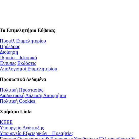
Το Επιμελητήριο Εύβοιας
Προφίλ Επιμελητηρίου
Πρόεδρος
Διοίκηση
Ίδρυση – Ιστορικό
Έντυπες Εκδόσεις
Απολογισμοί Επιμελητηρίου
Προσωπικά Δεδομένα
Πολιτική Προστασίας
Διαδικτυακή Δήλωση Απορρήτου
Πολιτική Cookies
Χρήσιμα Links
ΚEEE
Υπουργείο Ανάπτυξης
Υπουργείο Εξωτερικών – Πρεσβείες
Γραφεια Οικονομικων & Εμπορικων Υποθεσεων Ελλ.πρεσβειων &