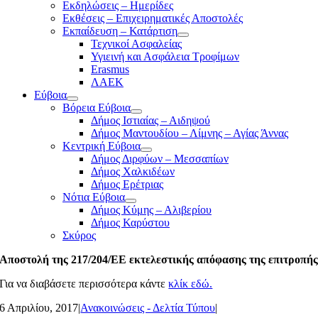
Εκδηλώσεις – Ημερίδες
Εκθέσεις – Επιχειρηματικές Αποστολές
Εκπαίδευση – Κατάρτιση
Τεχνικοί Ασφαλείας
Υγιεινή και Ασφάλεια Τροφίμων
Erasmus
ΛΑΕΚ
Εύβοια
Βόρεια Εύβοια
Δήμος Ιστιαίας – Αιδηψού
Δήμος Μαντουδίου – Λίμνης – Αγίας Άννας
Κεντρική Εύβοια
Δήμος Διρφύων – Μεσσαπίων
Δήμος Χαλκιδέων
Δήμος Ερέτριας
Νότια Εύβοια
Δήμος Κύμης – Αλιβερίου
Δήμος Καρύστου
Σκύρος
Αποστολή της 217/204/ΕΕ εκτελεστικής απόφασης της επιτροπή
Για να διαβάσετε περισσότερα κάντε
κλίκ εδώ.
6 Απριλίου, 2017
|
Ανακοινώσεις - Δελτία Τύπου
|