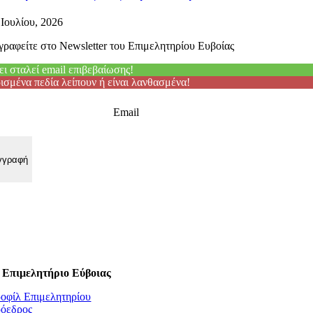
 Ιουλίου, 2026
γραφείτε στο Newsletter του Επιμελητηρίου Ευβοίας
ει σταλεί email επιβεβαίωσης!
ισμένα πεδία λείπουν ή είναι λανθασμένα!
Email
 Επιμελητήριο Εύβοιας
οφίλ Επιμελητηρίου
όεδρος