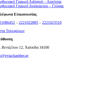
ρθμειακή Γραμμή Αιδηψού – Αρκίτσας
ρθμειακή Γραμμή Αγιόκαμπου – Γλύφας
λέφωνα Επικοινωνίας
21086452
–
2221022885
–
2221023510
στα Τηλεφώνων
εύθυνση
. Βενιζέλου 12, Χαλκίδα 34100
fo@eviachamber.gr