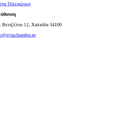
στα Τηλεφώνων
εύθυνση
. Βενιζέλου 12, Χαλκίδα 34100
fo@eviachamber.gr