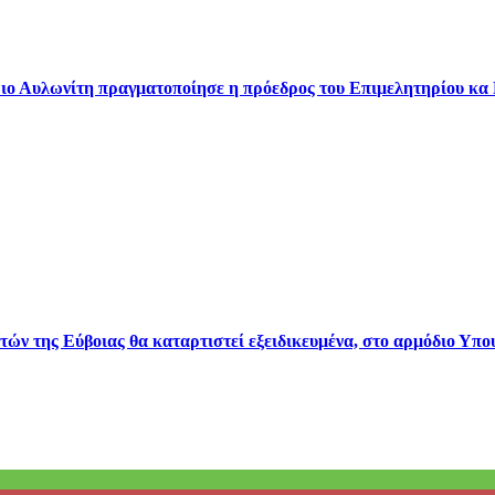
ριο Αυλωνίτη πραγματοποίησε η πρόεδρος του Επιμελητηρίου κα
ών της Εύβοιας θα καταρτιστεί εξειδικευμένα, στο αρμόδιο Υπου