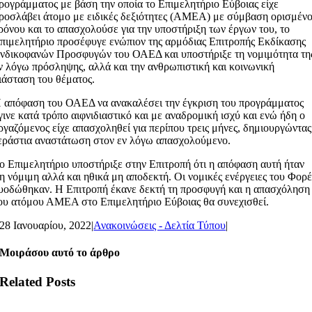
ρογράμματος με βάση την οποία το Επιμελητήριο Εύβοιας είχε
ροσλάβει άτομο με ειδικές δεξιότητες (ΑΜΕΑ) με σύμβαση ορισμέν
ρόνου και το απασχολούσε για την υποστήριξη των έργων του, το
πιμελητήριο προσέφυγε ενώπιον της αρμόδιας Επιτροπής Εκδίκασης
νδικοφανών Προσφυγών του ΟΑΕΔ και υποστήριξε τη νομιμότητα τη
ν λόγω πρόσληψης, αλλά και την ανθρωπιστική και κοινωνική
ιάσταση του θέματος.
 απόφαση του ΟΑΕΔ να ανακαλέσει την έγκριση του προγράμματος
γινε κατά τρόπο αιφνιδιαστικό και με αναδρομική ισχύ και ενώ ήδη ο
ργαζόμενος είχε απασχοληθεί για περίπου τρεις μήνες, δημιουργώντας
εράστια αναστάτωση στον εν λόγω απασχολούμενο.
ο Επιμελητήριο υποστήριξε στην Επιτροπή ότι η απόφαση αυτή ήταν
η νόμιμη αλλά και ηθικά μη αποδεκτή. Οι νομικές ενέργειες του Φορ
υοδώθηκαν. Η Επιτροπή έκανε δεκτή τη προσφυγή και η απασχόληση
ου ατόμου ΑΜΕΑ στο Επιμελητήριο Εύβοιας θα συνεχισθεί.
28 Ιανουαρίου, 2022
|
Ανακοινώσεις - Δελτία Τύπου
|
Μοιράσου αυτό το άρθρο
Related Posts