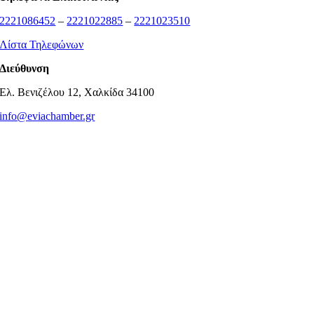
2221086452
–
2221022885
–
2221023510
Λίστα Τηλεφώνων
Διεύθυνση
Ελ. Βενιζέλου 12, Χαλκίδα 34100
info@eviachamber.gr