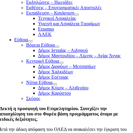
Εκδηλώσεις – Ημερίδες
Εκθέσεις – Επιχειρηματικές Αποστολές
Εκπαίδευση – Κατάρτιση
Τεχνικοί Ασφαλείας
Υγιεινή και Ασφάλεια Τροφίμων
Erasmus
ΛΑΕΚ
Εύβοια
Βόρεια Εύβοια
Δήμος Ιστιαίας – Αιδηψού
Δήμος Μαντουδίου – Λίμνης – Αγίας Άννας
Κεντρική Εύβοια
Δήμος Διρφύων – Μεσσαπίων
Δήμος Χαλκιδέων
Δήμος Ερέτριας
Νότια Εύβοια
Δήμος Κύμης – Αλιβερίου
Δήμος Καρύστου
Σκύρος
Δεκτή η προσφυγή του Επιμελητηρίου. Συνεχίζει την
απασχόληση του στο Φορέα βάση προγράμματος άτομο με
ειδικές δεξιότητες.
ετά την άδικη απόφαση του ΟΑΕΔ να ανακαλέσει την έγκριση του