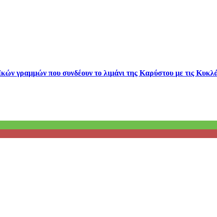
κών γραμμών που συνδέουν το λιμάνι της Καρύστου με τις Κυκλά