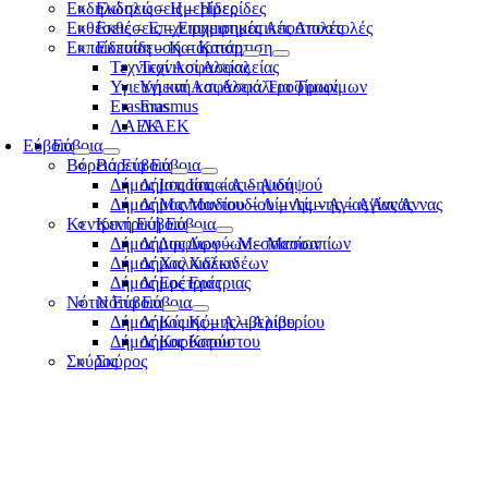
Εκδηλώσεις – Ημερίδες
Εκδηλώσεις – Ημερίδες
Εκθέσεις – Επιχειρηματικές Αποστολές
Εκθέσεις – Επιχειρηματικές Αποστολές
Εκπαίδευση – Κατάρτιση
Εκπαίδευση – Κατάρτιση
Τεχνικοί Ασφαλείας
Τεχνικοί Ασφαλείας
Υγιεινή και Ασφάλεια Τροφίμων
Υγιεινή και Ασφάλεια Τροφίμων
Erasmus
Erasmus
ΛΑΕΚ
ΛΑΕΚ
Εύβοια
Εύβοια
Βόρεια Εύβοια
Βόρεια Εύβοια
Δήμος Ιστιαίας – Αιδηψού
Δήμος Ιστιαίας – Αιδηψού
Δήμος Μαντουδίου – Λίμνης – Αγίας Άννας
Δήμος Μαντουδίου – Λίμνης – Αγίας Άννας
Κεντρική Εύβοια
Κεντρική Εύβοια
Δήμος Διρφύων – Μεσσαπίων
Δήμος Διρφύων – Μεσσαπίων
Δήμος Χαλκιδέων
Δήμος Χαλκιδέων
Δήμος Ερέτριας
Δήμος Ερέτριας
Νότια Εύβοια
Νότια Εύβοια
Δήμος Κύμης – Αλιβερίου
Δήμος Κύμης – Αλιβερίου
Δήμος Καρύστου
Δήμος Καρύστου
Σκύρος
Σκύρος