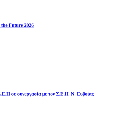
 the Future 2026
.Ε.Η σε συνεργασία με τον Σ.Ε.Η. Ν. Ευβοίας