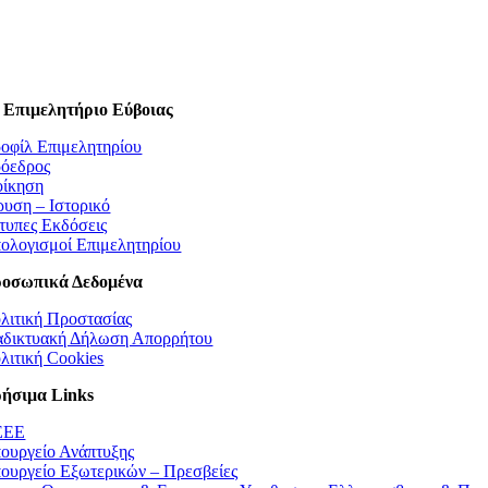
 Επιμελητήριο Εύβοιας
οφίλ Επιμελητηρίου
όεδρος
οίκηση
ρυση – Ιστορικό
τυπες Εκδόσεις
ολογισμοί Επιμελητηρίου
οσωπικά Δεδομένα
λιτική Προστασίας
αδικτυακή Δήλωση Απορρήτου
λιτική Cookies
ήσιμα Links
EEE
ουργείο Ανάπτυξης
ουργείο Εξωτερικών – Πρεσβείες