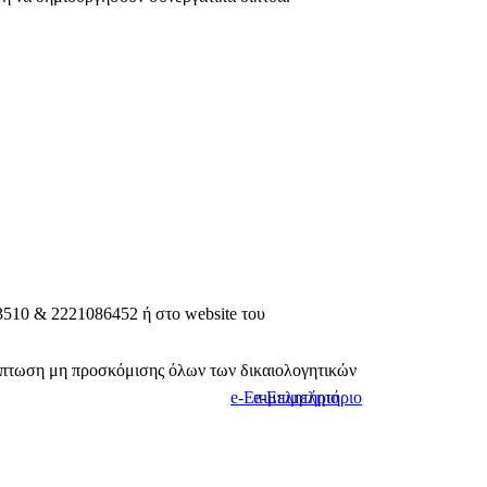
3510 & 2221086452 ή στο website του
ρίπτωση μη προσκόμισης όλων των δικαιολογητικών
e-Επιμελητήριο
e-Επιμελητήριο