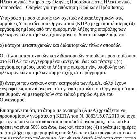
Ηλεκτρονικές Υπηρεσίες- Οδηγίες Πρόσβασης στις Ηλεκτρονικές
Υπηρεσίες – Οδηγίες για την απόκτηση Κωδικών Πρόσβασης.
Υποχρέωση προσκόμισης των σχετικών δικαιολογητικών στις
αρμόδιες Υπηρεσίες του Οργανισμού (ΚΠΑ) μέχρι και τέσσερις (4)
εργάσιμες ημέρες από την ημερομηνία λήξης της υποβολής των
ηλεκτρονικών αιτήσεων, έχουν μόνο οι δυνητικά ωφελούμενοι:
α) κάτοχοι μεταπτυχιακών και διδακτορικών τίτλων σπουδών.
Οι τίτλοι μεταπτυχιακών και διδακτορικών σπουδών προσκομίζονται
στο ΚΠΑ2 του εγγεγραμμένου ανέργου, έως και τέσσερις (4)
εργάσιμες ημέρες μετά τη λήξη της ημερομηνίας υποβολής των
ηλεκτρονικών αιτήσεων συμμετοχής στο πρόγραμμα.
β) άνεργοι που ανήκουν στην κατηγορία των ΑμεΑ, αλλά έχουν
εγγραφεί ως κοινοί άνεργοι στο γενικό μητρώο του Οργανισμού και
επιθυμούν να μεταφερθούν στο ειδικό μητρώο ΑμεΑ του
Οργανισμού.
Επισημαίνεται ότι, τα άτομα με αναπηρία (ΑμεΑ) χρειάζεται να
προσκομίσουν γνωμάτευση ΚΕΠΑ του Ν. 3863/15.07.2010 σε ισχύ,
με την οποία να πιστοποιείται το ποσοστό αναπηρίας, το οποίο θα
πρέπει να είναι 50% και άνω, έως και τέσσερις (4) εργάσιμες ημέρες
από τη λήξη της ημερομηνίας υποβολής των ηλεκτρονικών αιτήσεων
συμμετοχής στο πρόγραμμα. Δεν γίνεται δεκτή Απόφαση στην οποία