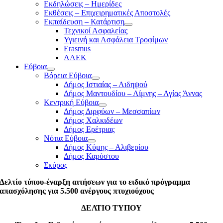
Εκδηλώσεις – Ημερίδες
Εκθέσεις – Επιχειρηματικές Αποστολές
Εκπαίδευση – Κατάρτιση
Τεχνικοί Ασφαλείας
Υγιεινή και Ασφάλεια Τροφίμων
Erasmus
ΛΑΕΚ
Εύβοια
Βόρεια Εύβοια
Δήμος Ιστιαίας – Αιδηψού
Δήμος Μαντουδίου – Λίμνης – Αγίας Άννας
Κεντρική Εύβοια
Δήμος Διρφύων – Μεσσαπίων
Δήμος Χαλκιδέων
Δήμος Ερέτριας
Νότια Εύβοια
Δήμος Κύμης – Αλιβερίου
Δήμος Καρύστου
Σκύρος
Δελτίο τύπου-έναρξη αιτήσεων για το ειδικό πρόγραμμα
απασχόλησης για 5.500 ανέργους πτυχιούχους
ΔΕΛΤΙΟ ΤΥΠΟΥ