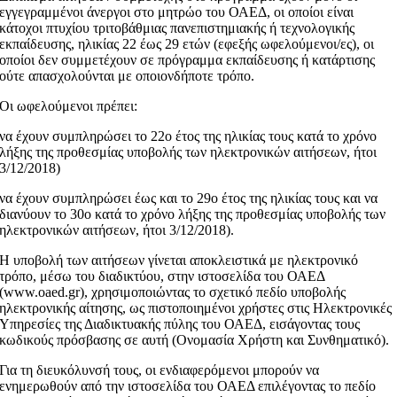
εγγεγραμμένοι άνεργοι στο μητρώο του ΟΑΕΔ, οι οποίοι είναι
κάτοχοι πτυχίου τριτοβάθμιας πανεπιστημιακής ή τεχνολογικής
εκπαίδευσης, ηλικίας 22 έως 29 ετών (εφεξής ωφελούμενοι/ες), οι
οποίοι δεν συμμετέχουν σε πρόγραμμα εκπαίδευσης ή κατάρτισης
ούτε απασχολούνται με οποιονδήποτε τρόπο.
Οι ωφελούμενοι πρέπει:
να έχουν συμπληρώσει το 22ο έτος της ηλικίας τους κατά το χρόνο
λήξης της προθεσμίας υποβολής των ηλεκτρονικών αιτήσεων, ήτοι
3/12/2018)
να έχουν συμπληρώσει έως και το 29ο έτος της ηλικίας τους και να
διανύουν το 30ο κατά το χρόνο λήξης της προθεσμίας υποβολής των
ηλεκτρονικών αιτήσεων, ήτοι 3/12/2018).
Η υποβολή των αιτήσεων γίνεται αποκλειστικά με ηλεκτρονικό
τρόπο, μέσω του διαδικτύου, στην ιστοσελίδα του ΟΑΕΔ
(www.oaed.gr), χρησιμοποιώντας το σχετικό πεδίο υποβολής
ηλεκτρονικής αίτησης, ως πιστοποιημένοι χρήστες στις Ηλεκτρονικές
Υπηρεσίες της Διαδικτυακής πύλης του ΟΑΕΔ, εισάγοντας τους
κωδικούς πρόσβασης σε αυτή (Ονομασία Χρήστη και Συνθηματικό).
Για τη διευκόλυνσή τους, οι ενδιαφερόμενοι μπορούν να
ενημερωθούν από την ιστοσελίδα του ΟΑΕΔ επιλέγοντας το πεδίο