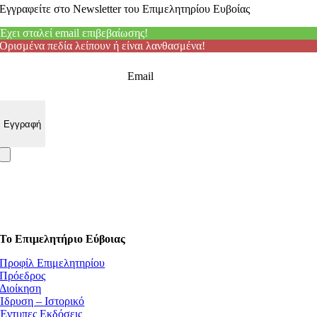
Εγγραφείτε στο Newsletter του Επιμελητηρίου Ευβοίας
Έχει σταλεί email επιβεβαίωσης!
Ορισμένα πεδία λείπουν ή είναι λανθασμένα!
Email
Το Επιμελητήριο Εύβοιας
Προφίλ Επιμελητηρίου
Πρόεδρος
Διοίκηση
Ίδρυση – Ιστορικό
Έντυπες Εκδόσεις