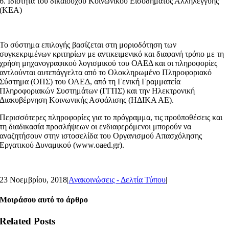
6. Ιδιότητα του δικαιούχου Κοινωνικού Εισοδήματος Αλληλεγγύης
(ΚΕΑ)
Το σύστημα επιλογής βασίζεται στη μοριοδότηση των
συγκεκριμένων κριτηρίων με αντικειμενικό και διαφανή τρόπο με τη
χρήση μηχανογραφικού λογισμικού του ΟΑΕΔ και οι πληροφορίες
αντλούνται αυτεπάγγελτα από το Ολοκληρωμένο Πληροφοριακό
Σύστημα (ΟΠΣ) του ΟΑΕΔ, από τη Γενική Γραμματεία
Πληροφοριακών Συστημάτων (ΓΓΠΣ) και την Ηλεκτρονική
Διακυβέρνηση Κοινωνικής Ασφάλισης (ΗΔΙΚΑ ΑΕ).
Περισσότερες πληροφορίες για το πρόγραμμα, τις προϋποθέσεις και
τη διαδικασία προσλήψεων οι ενδιαφερόμενοι μπορούν να
αναζητήσουν στην ιστοσελίδα του Οργανισμού Απασχόλησης
Εργατικού Δυναμικού (www.oaed.gr).
23 Νοεμβρίου, 2018
|
Ανακοινώσεις - Δελτία Τύπου
|
Μοιράσου αυτό το άρθρο
Related Posts