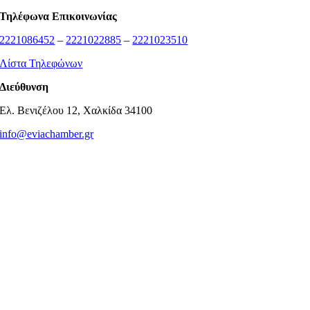
Τηλέφωνα Επικοινωνίας
2221086452
–
2221022885
–
2221023510
Λίστα Τηλεφώνων
Διεύθυνση
Ελ. Βενιζέλου 12, Χαλκίδα 34100
info@eviachamber.gr