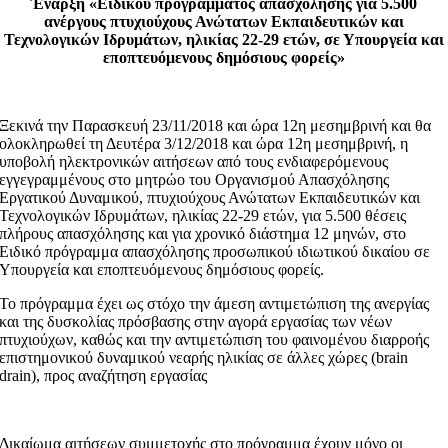
Έναρξη «Ειδικού προγράμματος απασχόλησης για 5.500
ανέργους πτυχιούχους Ανώτατων Εκπαιδευτικών και
Τεχνολογικών Ιδρυμάτων, ηλικίας 22-29 ετών, σε Υπουργεία και
εποπτευόμενους δημόσιους φορείς»
Ξεκινά την Παρασκευή 23/11/2018 και ώρα 12η μεσημβρινή και θα
ολοκληρωθεί τη Δευτέρα 3/12/2018 και ώρα 12η μεσημβρινή, η
υποβολή ηλεκτρονικών αιτήσεων από τους ενδιαφερόμενους
εγγεγραμμένους στο μητρώο του Οργανισμού Απασχόλησης
Εργατικού Δυναμικού, πτυχιούχους Ανώτατων Εκπαιδευτικών και
Τεχνολογικών Ιδρυμάτων, ηλικίας 22-29 ετών, για 5.500 θέσεις
πλήρους απασχόλησης και για χρονικό διάστημα 12 μηνών, στο
Ειδικό πρόγραμμα απασχόλησης προσωπικού ιδιωτικού δικαίου σε
Υπουργεία και εποπτευόμενους δημόσιους φορείς.
Το πρόγραμμα έχει ως στόχο την άμεση αντιμετώπιση της ανεργίας
και της δυσκολίας πρόσβασης στην αγορά εργασίας των νέων
πτυχιούχων, καθώς και την αντιμετώπιση του φαινομένου διαρροής
επιστημονικού δυναμικού νεαρής ηλικίας σε άλλες χώρες (brain
drain), προς αναζήτηση εργασίας
Δικαίωμα αιτήσεων συμμετοχής στο πρόγραμμα έχουν μόνο οι