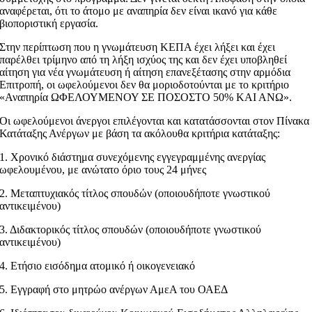
αναφέρεται, ότι το άτομο με αναπηρία δεν είναι ικανό για κάθε
βιοποριστική εργασία.
Στην περίπτωση που η γνωμάτευση ΚΕΠΑ έχει λήξει και έχει
παρέλθει τρίμηνο από τη λήξη ισχύος της και δεν έχει υποβληθεί
αίτηση για νέα γνωμάτευση ή αίτηση επανεξέτασης στην αρμόδια
Επιτροπή, οι ωφελούμενοι δεν θα μοριοδοτούνται με το κριτήριο
«Αναπηρία ΩΦΕΛΟΥΜΕΝΟΥ ΣΕ ΠΟΣΟΣΤΟ 50% ΚΑΙ ΑΝΩ».
Οι ωφελούμενοι άνεργοι επιλέγονται και κατατάσσονται στον Πίνακα
Κατάταξης Ανέργων με βάση τα ακόλουθα κριτήρια κατάταξης:
1. Χρονικό διάστημα συνεχόμενης εγγεγραμμένης ανεργίας
ωφελουμένου, με ανώτατο όριο τους 24 μήνες
2. Μεταπτυχιακός τίτλος σπουδών (οποιουδήποτε γνωστικού
αντικειμένου)
3. Διδακτορικός τίτλος σπουδών (οποιουδήποτε γνωστικού
αντικειμένου)
4. Ετήσιο εισόδημα ατομικό ή οικογενειακό
5. Εγγραφή στο μητρώο ανέργων ΑμεΑ του ΟΑΕΔ