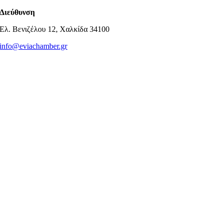
Διεύθυνση
Ελ. Βενιζέλου 12, Χαλκίδα 34100
info@eviachamber.gr