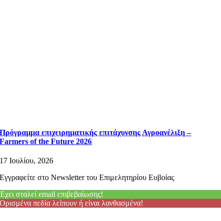
Πρόγραμμα επιχειρηματικής επιτάχυνσης Αγροανέλιξη –
Farmers of the Future 2026
17 Ιουλίου, 2026
Εγγραφείτε στο Newsletter του Επιμελητηρίου Ευβοίας
Έχει σταλεί email επιβεβαίωσης!
Ορισμένα πεδία λείπουν ή είναι λανθασμένα!