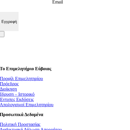
Email
Το Επιμελητήριο Εύβοιας
Προφίλ Επιμελητηρίου
Πρόεδρος
Διοίκηση
Ίδρυση – Ιστορικό
Έντυπες Εκδόσεις
Απολογισμοί Επιμελητηρίου
Προσωπικά Δεδομένα
Πολιτική Προστασίας
Διαδικτυακή Δήλωση Απορρήτου