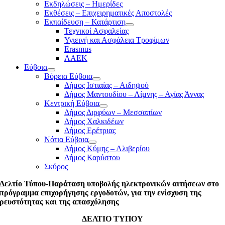
Εκδηλώσεις – Ημερίδες
Εκθέσεις – Επιχειρηματικές Αποστολές
Εκπαίδευση – Κατάρτιση
Τεχνικοί Ασφαλείας
Υγιεινή και Ασφάλεια Τροφίμων
Erasmus
ΛΑΕΚ
Εύβοια
Βόρεια Εύβοια
Δήμος Ιστιαίας – Αιδηψού
Δήμος Μαντουδίου – Λίμνης – Αγίας Άννας
Κεντρική Εύβοια
Δήμος Διρφύων – Μεσσαπίων
Δήμος Χαλκιδέων
Δήμος Ερέτριας
Νότια Εύβοια
Δήμος Κύμης – Αλιβερίου
Δήμος Καρύστου
Σκύρος
Δελτίο Τύπου-Παράταση υποβολής ηλεκτρονικών αιτήσεων στο
πρόγραμμα επιχορήγησης εργοδοτών, για την ενίσχυση της
ρευστότητας και της απασχόλησης
ΔΕΛΤΙΟ ΤΥΠΟΥ