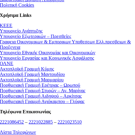
Πολιτική Cookies
Χρήσιμα Links
ΚEEE
Υπουργείο Ανάπτυξης
Υπουργείο Εξωτερικών – Πρεσβείες
Γραφεια Οικονομικων & Εμπορικων Υποθεσεων Ελλ.πρεσβειων &
Προξενεια
Υπουργείο Εθνικής Οικονομίας και Οικονομικών
Υπουργείο Εργασίας και Κοινωνικής Ασφάλισης
ΟΛΝΕ
Ακτοπλοϊκή Γραμμή Κύμης
Ακτοπλοϊκή Γραμμή Μαντουδίου
Ακτοπλοϊκή Γραμμή Μαρμαρίου
Πορθμειακή Γραμμή Ερέτριας – Ωρωπού
Πορθμειακή Γραμμή Στυρών – Αγ. Μαρίνας
Πορθμειακή Γραμμή Αιδηψού – Αρκίτσας
Πορθμειακή Γραμμή Αγιόκαμπου – Γλύφας
Τηλέφωνα Επικοινωνίας
2221086452
–
2221022885
–
2221023510
Λίστα Τηλεφώνων