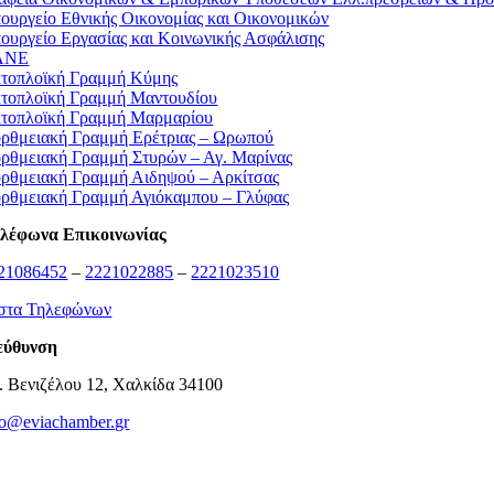
ουργείο Εθνικής Οικονομίας και Οικονομικών
ουργείο Εργασίας και Κοινωνικής Ασφάλισης
ΛΝΕ
τοπλοϊκή Γραμμή Κύμης
τοπλοϊκή Γραμμή Μαντουδίου
τοπλοϊκή Γραμμή Μαρμαρίου
ρθμειακή Γραμμή Ερέτριας – Ωρωπού
ρθμειακή Γραμμή Στυρών – Αγ. Μαρίνας
ρθμειακή Γραμμή Αιδηψού – Αρκίτσας
ρθμειακή Γραμμή Αγιόκαμπου – Γλύφας
λέφωνα Επικοινωνίας
21086452
–
2221022885
–
2221023510
στα Τηλεφώνων
εύθυνση
. Βενιζέλου 12, Χαλκίδα 34100
fo@eviachamber.gr