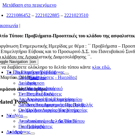
Μετάβαση στο περιεχόμενο
2221086452
–
2221022885
–
2221023510
ικοινωνία
|
λτίο Τύπου: Προβλήματα-Προοπτικές του κλάδου της ασφαλιστι
οργάνωση Ενημερωτικής Ημερίδας με θέμα : ΄΄ Προβλήματα – Προοπτ
 Επιμελητήριο Εύβοιας και το Προσωρινό Δ.Σ. του Πανευβοϊκού Συ
υ κλάδου της Ασφαλιστικής Διαμεσολάβησης ΄΄.
oggle Navigation
Toggle Navigation
α να διαβάσετε ολόκληρο το δελτίο τύπου κάντε
κλικ εδώ.
Το Επιμελητήριο Εύβοιας
Το Επιμελητήριο Εύβοιας
 Μαρτίου, 2013
|
Εκδηλώσεις - Ημερίδες
|
Πρόεδρος
Πρόεδρος
Διοίκηση
Διοίκηση
Ίδρυση – Ιστορικό
Ίδρυση – Ιστορικό
ιράσου αυτό το άρθρο
Έντυπες Εκδόσεις
Έντυπες Εκδόσεις
Απολογισμοί Επιμελητηρίου
Απολογισμοί Επιμελητηρίου
lated Posts
Δαπάνες Διαφημιστικής Προβολής
Δαπάνες Διαφημιστικής Προβολής
Ωράριο Λειτουργίας Υπηρεσίας
Ωράριο Λειτουργίας Υπηρεσίας
Νέα
Νέα
Ανακοινώσεις – Δελτία Τύπου
Ανακοινώσεις – Δελτία Τύπου
Παρεμβάσεις
Παρεμβάσεις
Δράσεις
Δράσεις