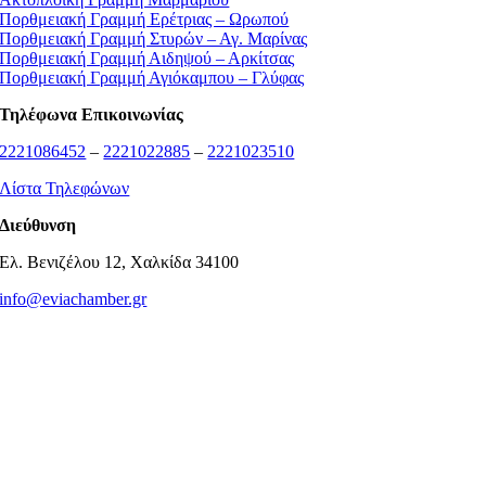
Πορθμειακή Γραμμή Ερέτριας – Ωρωπού
Πορθμειακή Γραμμή Στυρών – Αγ. Μαρίνας
Πορθμειακή Γραμμή Αιδηψού – Αρκίτσας
Πορθμειακή Γραμμή Αγιόκαμπου – Γλύφας
Τηλέφωνα Επικοινωνίας
2221086452
–
2221022885
–
2221023510
Λίστα Τηλεφώνων
Διεύθυνση
Ελ. Βενιζέλου 12, Χαλκίδα 34100
info@eviachamber.gr