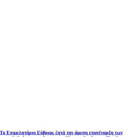
Το Επιμελητήριο Εύβοιας ζητά την άμεση επανέναρξη των