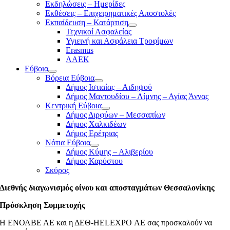
Εκδηλώσεις – Ημερίδες
Εκθέσεις – Επιχειρηματικές Αποστολές
Εκπαίδευση – Κατάρτιση
Τεχνικοί Ασφαλείας
Υγιεινή και Ασφάλεια Τροφίμων
Erasmus
ΛΑΕΚ
Εύβοια
Βόρεια Εύβοια
Δήμος Ιστιαίας – Αιδηψού
Δήμος Μαντουδίου – Λίμνης – Αγίας Άννας
Κεντρική Εύβοια
Δήμος Διρφύων – Μεσσαπίων
Δήμος Χαλκιδέων
Δήμος Ερέτριας
Νότια Εύβοια
Δήμος Κύμης – Αλιβερίου
Δήμος Καρύστου
Σκύρος
Διεθνής διαγωνισμός οίνου και αποσταγμάτων Θεσσαλονίκης
Πρόσκληση Συμμετοχής
Η ΕΝΟΑΒΕ ΑΕ και η ΔΕΘ-HELEXPO ΑΕ σας προσκαλούν να