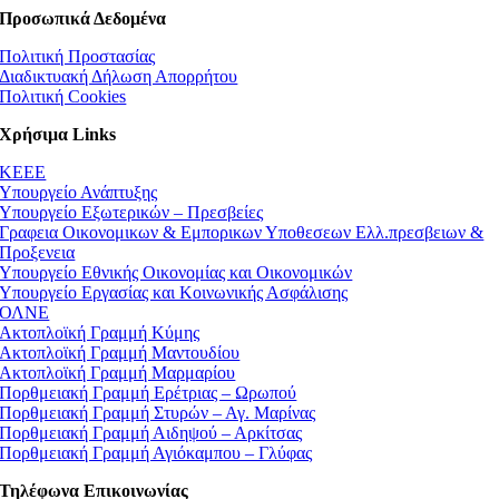
Προσωπικά Δεδομένα
Πολιτική Προστασίας
Διαδικτυακή Δήλωση Απορρήτου
Πολιτική Cookies
Χρήσιμα Links
ΚEEE
Υπουργείο Ανάπτυξης
Υπουργείο Εξωτερικών – Πρεσβείες
Γραφεια Οικονομικων & Εμπορικων Υποθεσεων Ελλ.πρεσβειων &
Προξενεια
Υπουργείο Εθνικής Οικονομίας και Οικονομικών
Υπουργείο Εργασίας και Κοινωνικής Ασφάλισης
ΟΛΝΕ
Ακτοπλοϊκή Γραμμή Κύμης
Ακτοπλοϊκή Γραμμή Μαντουδίου
Ακτοπλοϊκή Γραμμή Μαρμαρίου
Πορθμειακή Γραμμή Ερέτριας – Ωρωπού
Πορθμειακή Γραμμή Στυρών – Αγ. Μαρίνας
Πορθμειακή Γραμμή Αιδηψού – Αρκίτσας
Πορθμειακή Γραμμή Αγιόκαμπου – Γλύφας
Τηλέφωνα Επικοινωνίας