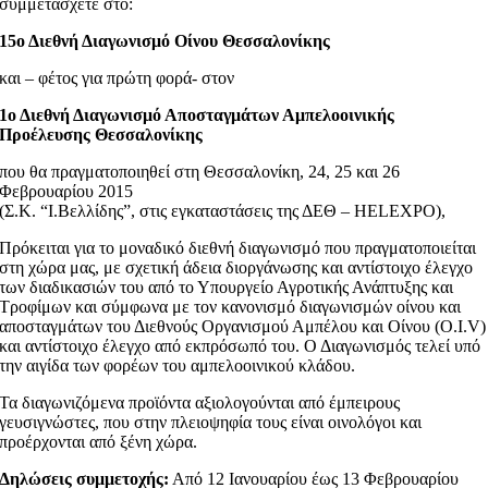
συμμετάσχετε στο:
15ο Διεθνή Διαγωνισμό Οίνου Θεσσαλονίκης
και – φέτος για πρώτη φορά- στον
1ο Διεθνή Διαγωνισμό Αποσταγμάτων Αμπελοοινικής
Προέλευσης Θεσσαλονίκης
που θα πραγματοποιηθεί στη Θεσσαλονίκη, 24, 25 και 26
Φεβρουαρίου 2015
(Σ.Κ. “Ι.Βελλίδης”, στις εγκαταστάσεις της ΔΕΘ – HELEXPO),
Πρόκειται για το μοναδικό διεθνή διαγωνισμό που πραγματοποιείται
στη χώρα μας, με σχετική άδεια διοργάνωσης και αντίστοιχο έλεγχο
των διαδικασιών του από το Υπουργείο Αγροτικής Ανάπτυξης και
Τροφίμων και σύμφωνα με τον κανονισμό διαγωνισμών οίνου και
αποσταγμάτων του Διεθνούς Οργανισμού Αμπέλου και Οίνου (O.I.V)
και αντίστοιχο έλεγχο από εκπρόσωπό του. Ο Διαγωνισμός τελεί υπό
την αιγίδα των φορέων του αμπελοοινικού κλάδου.
Τα διαγωνιζόμενα προϊόντα αξιολογούνται από έμπειρους
γευσιγνώστες, που στην πλειοψηφία τους είναι οινολόγοι και
προέρχονται από ξένη χώρα.
Δηλώσεις συμμετοχής:
Από 12 Ιανουαρίου έως 13 Φεβρουαρίου