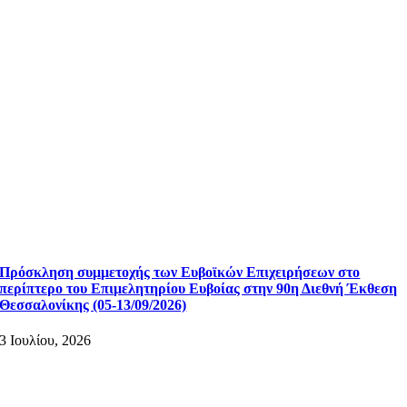
Πρόσκληση συμμετοχής των Ευβοϊκών Επιχειρήσεων στο
περίπτερο του Επιμελητηρίου Ευβοίας στην 90η Διεθνή Έκθεση
Θεσσαλονίκης (05-13/09/2026)
3 Ιουλίου, 2026