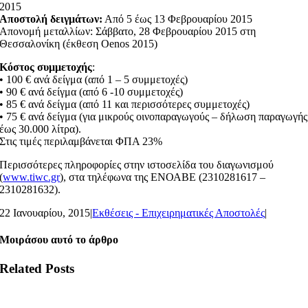
2015
Αποστολή δειγμάτων:
Από 5 έως 13 Φεβρουαρίου 2015
Απονομή μεταλλίων: Σάββατο, 28 Φεβρουαρίου 2015 στη
Θεσσαλονίκη (έκθεση Oenos 2015)
Κόστος συμμετοχής
:
• 100 € ανά δείγμα (από 1 – 5 συμμετοχές)
• 90 € ανά δείγμα (από 6 -10 συμμετοχές)
• 85 € ανά δείγμα (από 11 και περισσότερες συμμετοχές)
• 75 € ανά δείγμα (για μικρούς οινοπαραγωγούς – δήλωση παραγωγής
έως 30.000 λίτρα).
Στις τιμές περιλαμβάνεται ΦΠΑ 23%
Περισσότερες πληροφορίες στην ιστοσελίδα του διαγωνισμού
(
www.tiwc.gr
), στα τηλέφωνα της ΕΝΟΑΒΕ (2310281617 –
2310281632).
22 Ιανουαρίου, 2015
|
Εκθέσεις - Επιχειρηματικές Αποστολές
|
Μοιράσου αυτό το άρθρο
Related Posts