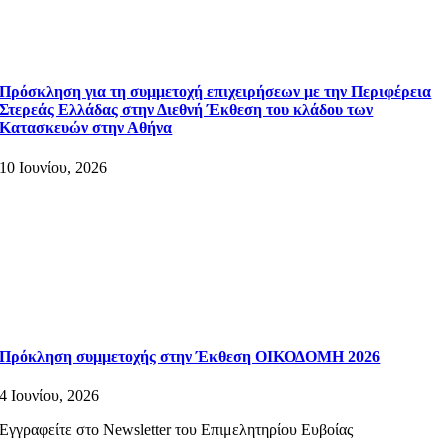
Πρόσκληση για τη συμμετοχή επιχειρήσεων με την Περιφέρεια
Στερεάς Ελλάδας στην Διεθνή Έκθεση του κλάδου των
Κατασκευών στην Αθήνα
10 Ιουνίου, 2026
Πρόκληση συμμετοχής στην Έκθεση ΟΙΚΟΔΟΜΗ 2026
4 Ιουνίου, 2026
Εγγραφείτε στο Newsletter του Επιμελητηρίου Ευβοίας