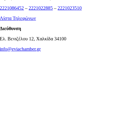
2221086452
–
2221022885
–
2221023510
Λίστα Τηλεφώνων
Διεύθυνση
Ελ. Βενιζέλου 12, Χαλκίδα 34100
info@eviachamber.gr