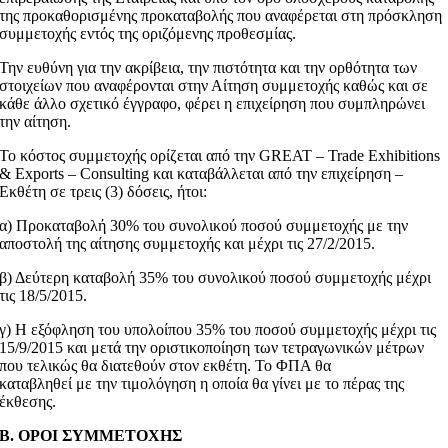
της προκαθορισμένης προκαταβολής που αναφέρεται στη πρόσκληση
συμμετοχής εντός της οριζόμενης προθεσμίας.
Την ευθύνη για την ακρίβεια, την πιστότητα και την ορθότητα των
στοιχείων που αναφέρονται στην Αίτηση συμμετοχής καθώς και σε
κάθε άλλο σχετικό έγγραφο, φέρει η επιχείρηση που συμπληρώνει
την αίτηση.
Το κόστος συμμετοχής ορίζεται από την GREAT – Trade Exhibitions
& Exports – Consulting και καταβάλλεται από την επιχείρηση –
Εκθέτη σε τρεις (3) δόσεις, ήτοι:
α) Προκαταβολή 30% του συνολικού ποσού συμμετοχής με την
αποστολή της αίτησης συμμετοχής και μέχρι τις 27/2/2015.
β) Δεύτερη καταβολή 35% του συνολικού ποσού συμμετοχής μέχρι
τις 18/5/2015.
γ) Η εξόφληση του υπολοίπου 35% του ποσού συμμετοχής μέχρι τις
15/9/2015 και μετά την οριστικοποίηση των τετραγωνικών μέτρων
που τελικώς θα διατεθούν στον εκθέτη. Το ΦΠΑ θα
καταβληθεί με την τιμολόγηση η οποία θα γίνει με το πέρας της
έκθεσης.
Β. ΟΡΟΙ ΣΥΜΜΕΤΟΧΗΣ