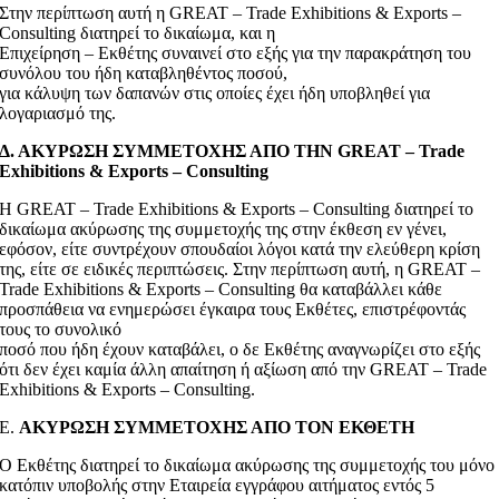
Στην περίπτωση αυτή η GREAT – Trade Exhibitions & Exports –
Consulting διατηρεί το δικαίωμα, και η
Επιχείρηση – Εκθέτης συναινεί στο εξής για την παρακράτηση του
συνόλου του ήδη καταβληθέντος ποσού,
για κάλυψη των δαπανών στις οποίες έχει ήδη υποβληθεί για
λογαριασμό της.
Δ. ΑΚΥΡΩΣΗ ΣΥΜΜΕΤΟΧΗΣ ΑΠΟ ΤΗΝ GREAT – Trade
Exhibitions & Exports – Consulting
Η GREAT – Trade Exhibitions & Exports – Consulting διατηρεί το
δικαίωμα ακύρωσης της συμμετοχής της στην έκθεση εν γένει,
εφόσον, είτε συντρέχουν σπουδαίοι λόγοι κατά την ελεύθερη κρίση
της, είτε σε ειδικές περιπτώσεις. Στην περίπτωση αυτή, η GREAT –
Trade Exhibitions & Exports – Consulting θα καταβάλλει κάθε
προσπάθεια να ενημερώσει έγκαιρα τους Εκθέτες, επιστρέφοντάς
τους το συνολικό
ποσό που ήδη έχουν καταβάλει, ο δε Εκθέτης αναγνωρίζει στο εξής
ότι δεν έχει καμία άλλη απαίτηση ή αξίωση από την GREAT – Trade
Exhibitions & Exports – Consulting.
Ε.
ΑΚΥΡΩΣΗ ΣΥΜΜΕΤΟΧΗΣ ΑΠΟ ΤΟΝ ΕΚΘΕΤΗ
Ο Εκθέτης διατηρεί το δικαίωμα ακύρωσης της συμμετοχής του μόνο
κατόπιν υποβολής στην Εταιρεία εγγράφου αιτήματος εντός 5