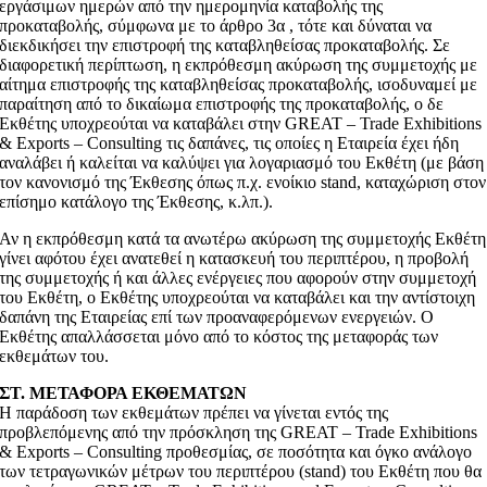
εργάσιμων ημερών από την ημερομηνία καταβολής της
προκαταβολής, σύμφωνα με το άρθρο 3α , τότε και δύναται να
διεκδικήσει την επιστροφή της καταβληθείσας προκαταβολής. Σε
διαφορετική περίπτωση, η εκπρόθεσμη ακύρωση της συμμετοχής με
αίτημα επιστροφής της καταβληθείσας προκαταβολής, ισοδυναμεί με
παραίτηση από το δικαίωμα επιστροφής της προκαταβολής, ο δε
Εκθέτης υποχρεούται να καταβάλει στην GREAT – Trade Exhibitions
& Exports – Consulting τις δαπάνες, τις οποίες η Εταιρεία έχει ήδη
αναλάβει ή καλείται να καλύψει για λογαριασμό του Εκθέτη (με βάση
τον κανονισμό της Έκθεσης όπως π.χ. ενοίκιο stand, καταχώριση στον
επίσημο κατάλογο της Έκθεσης, κ.λπ.).
Αν η εκπρόθεσμη κατά τα ανωτέρω ακύρωση της συμμετοχής Εκθέτη
γίνει αφότου έχει ανατεθεί η κατασκευή του περιπτέρου, η προβολή
της συμμετοχής ή και άλλες ενέργειες που αφορούν στην συμμετοχή
του Εκθέτη, ο Εκθέτης υποχρεούται να καταβάλει και την αντίστοιχη
δαπάνη της Εταιρείας επί των προαναφερόμενων ενεργειών. Ο
Εκθέτης απαλλάσσεται μόνο από το κόστος της μεταφοράς των
εκθεμάτων του.
ΣΤ. ΜΕΤΑΦΟΡΑ ΕΚΘΕΜΑΤΩΝ
Η παράδοση των εκθεμάτων πρέπει να γίνεται εντός της
προβλεπόμενης από την πρόσκληση της GREAT – Trade Exhibitions
& Exports – Consulting προθεσμίας, σε ποσότητα και όγκο ανάλογο
των τετραγωνικών μέτρων του περιπτέρου (stand) του Εκθέτη που θα