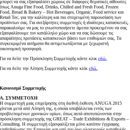
μπορεί να σας εξασφαλίσει χώρους σε διάφορες θεματικές αίθουσες
όπως Anuga Fine Food, Drinks, Chilled and Fresh Food, Frozen
Food, Bread & Bakery – Hot Beverages, Organic, Food service και
Retail Tec, για την καλύτερη και πιο στοχευμένη παρουσίαση των
προϊόντων σας. Για ανεξάρτητες συμμετοχές ή ιδιαίτερες κατασκευές,
παρακαλούμε να μας το γνωστοποιήσετε άμεσα προκειμένου να σας
εξασφαλίσουμε τον κατάλληλο χώρο και να σας δώσουμε τις
απαραίτητες προτάσεις κατασκευών βάσει των επιθυμιών σας. Τα
συγκεκριμένα αιτήματα θα αντιμετωπίζονται με ξεχωριστή
οικονομική προσφορά.
Για να δείτε την Πρόσκληση Συμμετοχής κάντε κλικ
εδώ.
Για να δείτε την Αίτηση Συμμετοχής κάντε κλίκ
εδώ.
Κανονισμό Συμμετοχής
Α. ΣΥΜΜΕΤΟΧΗ
Η συμμετοχή μιας επιχείρησης στη διεθνή έκθεση ANUGA 2015
γίνεται μετά από Αίτησή της, η οποία υποβάλλεται εντός των
προβλεπομένων χρονικών ορίων, όπως αυτά αποτυπώνονται στην
πρόσκληση συμμετοχής της GREAT – Trade Exhibitions & Exports –
Consulting. Η συμμετοχή εξασφαλίζεται μόνο κατόπιν έγγραφης
επιβεβαίωσης της Εταιρείας και υπό τον όρο ολοσχερούς καταβολής