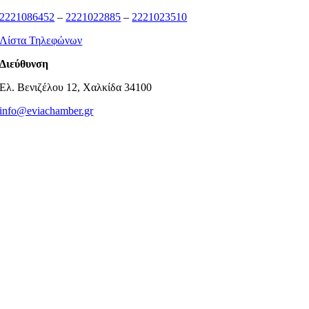
2221086452
–
2221022885
–
2221023510
Λίστα Τηλεφώνων
Διεύθυνση
Ελ. Βενιζέλου 12, Χαλκίδα 34100
info@eviachamber.gr