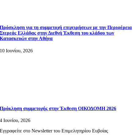
Πρόσκληση για τη συμμετοχή επιχειρήσεων με την Περιφέρεια
Στερεάς Ελλάδας στην Διεθνή Έκθεση του κλάδου των
Κατασκευών στην Αθήνα
10 Ιουνίου, 2026
Πρόκληση συμμετοχής στην Έκθεση ΟΙΚΟΔΟΜΗ 2026
4 Ιουνίου, 2026
Εγγραφείτε στο Newsletter του Επιμελητηρίου Ευβοίας