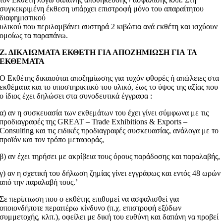
συγκεκριμένη έκθεση υπάρχει επιστροφή μόνο του απαραίτητου
διαφημιστικού
υλικού που περιλαμβάνει αυστηρά 2 κιβώτια ανά εκθέτη και ισχύουν
ομοίως τα παραπάνω.
Ζ. ΔΙΚΑΙΩΜΑΤΑ ΕΚΘΕΤΗ ΓΙΑ ΑΠΟΖΗΜΙΩΣΗ ΓΙΑ ΤΑ
ΕΚΘΕΜΑΤΑ
Ο Εκθέτης δικαιούται αποζημίωσης για τυχόν φθορές ή απώλειες στα
εκθέματα και το υποστηρικτικό του υλικό, έως το ύψος της αξίας που
ο ίδιος έχει δηλώσει στα συνοδευτικά έγγραφα :
α) αν η συσκευασία των εκθεμάτων του έχει γίνει σύμφωνα με τις
προδιαγραφές της GREAT – Trade Exhibitions & Exports –
Consulting και τις ειδικές προδιαγραφές συσκευασίας, ανάλογα με το
προϊόν και τον τρόπο μεταφοράς,
β) αν έχει τηρήσει με ακρίβεια τους όρους παράδοσης και παραλαβής,
γ) αν η σχετική του δήλωση ζημίας γίνει εγγράφως και εντός 48 ωρών
από την παραλαβή τους.’
Σε περίπτωση που ο εκθέτης επιθυμεί να ασφαλισθεί για
οποιονδήποτε περαιτέρω κίνδυνο (π.χ. επιστροφή εξόδων
συμμετοχής, κλπ.), οφείλει με δική του ευθύνη και δαπάνη να προβεί