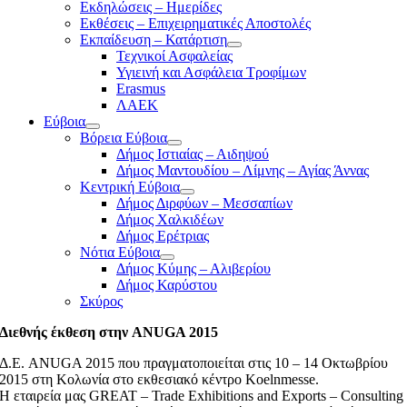
Εκδηλώσεις – Ημερίδες
Εκθέσεις – Επιχειρηματικές Αποστολές
Εκπαίδευση – Κατάρτιση
Τεχνικοί Ασφαλείας
Υγιεινή και Ασφάλεια Τροφίμων
Erasmus
ΛΑΕΚ
Εύβοια
Βόρεια Εύβοια
Δήμος Ιστιαίας – Αιδηψού
Δήμος Μαντουδίου – Λίμνης – Αγίας Άννας
Κεντρική Εύβοια
Δήμος Διρφύων – Μεσσαπίων
Δήμος Χαλκιδέων
Δήμος Ερέτριας
Νότια Εύβοια
Δήμος Κύμης – Αλιβερίου
Δήμος Καρύστου
Σκύρος
Διεθνής έκθεση στην ANUGA 2015
Δ.Ε. ANUGA 2015 που πραγματοποιείται στις 10 – 14 Οκτωβρίου
2015 στη Κολωνία στο εκθεσιακό κέντρο Koelnmesse.
Η εταιρεία μας GREAT – Trade Exhibitions and Exports – Consulting