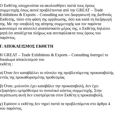
Ο Εκθέτης υποχρεούται να ακολουθήσει πιστά τους όρους
συμμετοχής όπως αυτοί προβλέπονται από την GREAT – Trade
Exhibitions & Exports – Consulting και τον Διοργανωτή της Διεθνούς
Έκθεσης, τόσο στη φάση της οργάνωσης, όσο και κατά τη διεξαγωγή
της. Με την υποβολή της αίτησης συμμετοχής και τον παρόντα
κανονισμό να αποτελεί αναπόσπαστο μέρος της, ο Εκθέτης δηλώνει
ρητά ότι αποδέχεται πλήρως και ανεπιφύλακτα τους όρους του
παρόντος.
Γ. ΑΠΟΚΛΕΙΣΜΟΣ ΕΚΘΕΤΗ
Η GREAT – Trade Exhibitions & Exports – Consulting διατηρεί το
δικαίωμα αποκλεισμού του
εκθέτη :
α) Όταν δεν καταβάλλει το σύνολο της προβλεπόμενης προκαταβολής
εντός της προκαθορισμένης προθεσμίας
β) Όταν, μολονότι έχει καταβάλει την προκαταβολή, δεν έχει
εξοφλήσει εμπρόθεσμα το συνολικό κόστος συμμετοχής. Στην
περίπτωση αυτή δεν επιστρέφεται στον Εκθέτη η προκαταβολή.
γ) Εφόσον ο εκθέτης δεν τηρεί πιστά τα προβλεπόμενα στο άρθρο 4
του παρόντος.