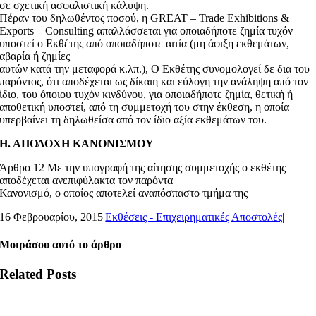
σε σχετική ασφαλιστική κάλυψη.
Πέραν του δηλωθέντος ποσού, η GREAT – Trade Exhibitions &
Exports – Consulting απαλλάσσεται για οποιαδήποτε ζημία τυχόν
υποστεί ο Εκθέτης από οποιαδήποτε αιτία (μη άφιξη εκθεμάτων,
αβαρία ή ζημίες
αυτών κατά την μεταφορά κ.λπ.), Ο Εκθέτης συνομολογεί δε δια του
παρόντος, ότι αποδέχεται ως δίκαιη και εύλογη την ανάληψη από τον
ίδιο, του όποιου τυχόν κινδύνου, για οποιαδήποτε ζημία, θετική ή
αποθετική υποστεί, από τη συμμετοχή του στην έκθεση, η οποία
υπερβαίνει τη δηλωθείσα από τον ίδιο αξία εκθεμάτων του.
Η. ΑΠΟΔΟΧΗ ΚΑΝΟΝΙΣΜΟΥ
Άρθρο 12 Με την υπογραφή της αίτησης συμμετοχής ο εκθέτης
αποδέχεται ανεπιφύλακτα τον παρόντα
Κανονισμό, ο οποίος αποτελεί αναπόσπαστο τμήμα της
16 Φεβρουαρίου, 2015
|
Εκθέσεις - Επιχειρηματικές Αποστολές
|
Μοιράσου αυτό το άρθρο
Related Posts