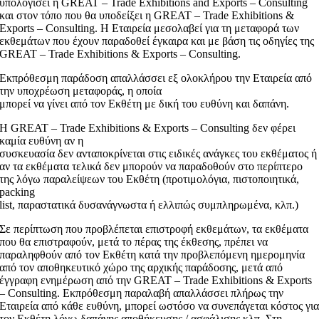
υπολογίσει η GREAT – Trade Exhibitions and Exports – Consulting
και στον τόπο που θα υποδείξει η GREAT – Trade Exhibitions &
Exports – Consulting. Η Εταιρεία μεσολαβεί για τη μεταφορά των
εκθεμάτων που έχουν παραδοθεί έγκαιρα και με βάση τις οδηγίες της
GREAT – Trade Exhibitions & Exports – Consulting.
Εκπρόθεσμη παράδοση απαλλάσσει εξ ολοκλήρου την Εταιρεία από
την υποχρέωση μεταφοράς, η οποία
μπορεί να γίνει από τον Εκθέτη με δική του ευθύνη και δαπάνη.
Η GREAT – Trade Exhibitions & Exports – Consulting δεν φέρει
καμία ευθύνη αν η
συσκευασία δεν ανταποκρίνεται στις ειδικές ανάγκες του εκθέματος ή
αν τα εκθέματα τελικά δεν μπορούν να παραδοθούν στο περίπτερο
της λόγω παραλείψεων του Εκθέτη (προτιμολόγια, πιστοποιητικά,
packing
list, παραστατικά δυσανάγνωστα ή ελλιπώς συμπληρωμένα, κλπ.)
Σε περίπτωση που προβλέπεται επιστροφή εκθεμάτων, τα εκθέματα
που θα επιστραφούν, μετά το πέρας της έκθεσης, πρέπει να
παραληφθούν από τον Εκθέτη κατά την προβλεπόμενη ημερομηνία
από τον αποθηκευτικό χώρο της αρχικής παράδοσης, μετά από
έγγραφη ενημέρωση από την GREAT – Trade Exhibitions & Exports
– Consulting. Εκπρόθεσμη παραλαβή απαλλάσσει πλήρως την
Εταιρεία από κάθε ευθύνη, μπορεί ωστόσο να συνεπάγεται κόστος γι
τον Εκθέτη λόγω δαπάνης αποθήκευσης / ασφάλισης κλπ. Στη