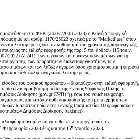
ημοσιεύθηκε στο ΦΕΚ (242Β’/20.01.2023) η Κοινή Υπουργική
πόφαση με υπ. αριθμ. 1170/25023 σχετικά με το “MarketPass” όπου
ίνονται λεπτομέρειες για τον καθορισμό του χρόνου της παραγωγικής
ειτουργίας της ειδικής εφαρμογής της παρ. 5 του άρθρου 115 του ν.
007/2022 (Α’ 241), των τεχνικών και οργανωτικών μέτρων για τη
ειτουργία της, των απαραίτητων διαλειτουργικοτήτων, των
αταστημάτων και των λαϊκών αγορών όπου χρησιμοποιείται η ψηφιακ
άρτα και κάθε άλλης αναγκαίας λεπτομέρειας.
 είσοδος του φυσικού προσώπου – δικαιούχου στην ειδική εφαρμογή
 οποία είναι προσβάσιμη μέσω της Ενιαίας Ψηφιακής Πύλης της
ημόσιας Διοίκησης (gov.gr-ΕΨΠ) ή μέσω του vouchers.gov.gr,
ραγματοποιείται κατόπιν αυθεντικοποίησής του με τη χρήση των
ωδικών διαπιστευτηρίων της Γενικής Γραμματείας Πληροφοριακών
υστημάτων Δημόσιας Διοίκησης (taxisnet).
 πλατφόρμα αναμένεται να τεθεί σε λειτουργία από την
η
η
Φεβρουαρίου 2023 έως και την 15
Μαρτίου 2023.
ο ύψος της ενίσχυσης ανά νοικοκυριό ανέρχεται σε δέκα τοις εκατό