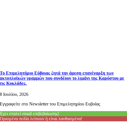
Το Επιμελητήριο Εύβοιας ζητά την άμεση επανέναρξη των
ακτοπλοϊκών γραμμών που συνδέουν το λιμάνι της Καρύστου με
τις Κυκλάδες.
8 Ιουλίου, 2026
Εγγραφείτε στο Newsletter του Επιμελητηρίου Ευβοίας
Έχει σταλεί email επιβεβαίωσης!
Ορισμένα πεδία λείπουν ή είναι λανθασμένα!