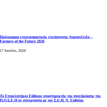
Πρόγραμμα επιχειρηματικής επιτάχυνσης Αγροανέλιξη –
Farmers of the Future 2026
17 Ιουλίου, 2026
Το Επιμελητήριο Εύβοιας υποστηρικτής της συνεδρίασης της
Π.Ο.Σ.Ε.Η σε συνεργασία με τον Σ.Ε.Η. Ν. Ευβοίας