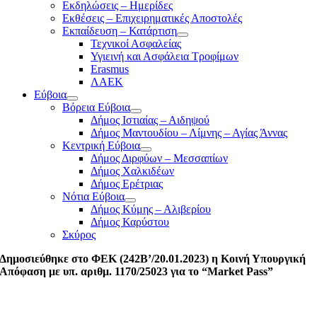
Εκδηλώσεις – Ημερίδες
Εκθέσεις – Επιχειρηματικές Αποστολές
Εκπαίδευση – Κατάρτιση
Τεχνικοί Ασφαλείας
Υγιεινή και Ασφάλεια Τροφίμων
Erasmus
ΛΑΕΚ
Εύβοια
Βόρεια Εύβοια
Δήμος Ιστιαίας – Αιδηψού
Δήμος Μαντουδίου – Λίμνης – Αγίας Άννας
Κεντρική Εύβοια
Δήμος Διρφύων – Μεσσαπίων
Δήμος Χαλκιδέων
Δήμος Ερέτριας
Νότια Εύβοια
Δήμος Κύμης – Αλιβερίου
Δήμος Καρύστου
Σκύρος
Δημοσιεύθηκε στο ΦΕΚ (242Β’/20.01.2023) η Κοινή Υπουργική
Απόφαση με υπ. αριθμ. 1170/25023 για το “Market Pass”