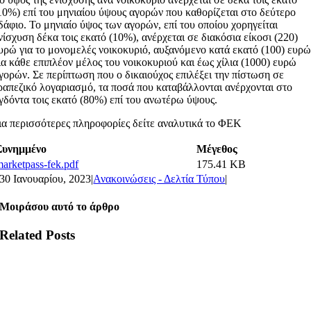
10%) επί του μηνιαίου ύψους αγορών που καθορίζεται στο δεύτερο
δάφιο. Το μηνιαίο ύψος των αγορών, επί του οποίου χορηγείται
νίσχυση δέκα τοις εκατό (10%), ανέρχεται σε διακόσια είκοσι (220)
υρώ για το μονομελές νοικοκυριό, αυξανόμενο κατά εκατό (100) ευρ
ια κάθε επιπλέον μέλος του νοικοκυριού και έως χίλια (1000) ευρώ
γορών. Σε περίπτωση που ο δικαιούχος επιλέξει την πίστωση σε
ραπεζικό λογαριασμό, τα ποσά που καταβάλλονται ανέρχονται στο
γδόντα τοις εκατό (80%) επί του ανωτέρω ύψους.
ια περισσότερες πληροφορίες δείτε αναλυτικά το ΦΕΚ
Συνημμένο
Μέγεθος
marketpass-fek.pdf
175.41 KB
30 Ιανουαρίου, 2023
|
Ανακοινώσεις - Δελτία Τύπου
|
Μοιράσου αυτό το άρθρο
Related Posts