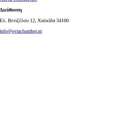
Διεύθυνση
Ελ. Βενιζέλου 12, Χαλκίδα 34100
info@eviachamber.gr