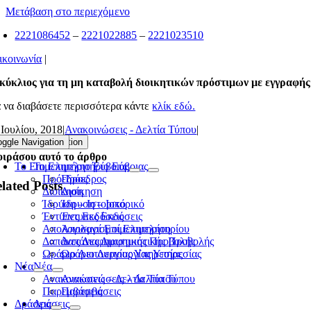
Μετάβαση στο περιεχόμενο
2221086452
–
2221022885
–
2221023510
ικοινωνία
|
κύκλιος για τη μη καταβολή διοικητικών πρόστιμων με εγγραφής
α να διαβάσετε περισσότερα κάντε
κλίκ εδώ.
 Ιουλίου, 2018
|
Ανακοινώσεις - Δελτία Τύπου
|
oggle Navigation
Toggle Navigation
ιράσου αυτό το άρθρο
Το Επιμελητήριο Εύβοιας
Το Επιμελητήριο Εύβοιας
Πρόεδρος
Πρόεδρος
lated Posts
Διοίκηση
Διοίκηση
Ίδρυση – Ιστορικό
Ίδρυση – Ιστορικό
Έντυπες Εκδόσεις
Έντυπες Εκδόσεις
Απολογισμοί Επιμελητηρίου
Απολογισμοί Επιμελητηρίου
Δαπάνες Διαφημιστικής Προβολής
Δαπάνες Διαφημιστικής Προβολής
Ωράριο Λειτουργίας Υπηρεσίας
Ωράριο Λειτουργίας Υπηρεσίας
Νέα
Νέα
Ανακοινώσεις – Δελτία Τύπου
Ανακοινώσεις – Δελτία Τύπου
Παρεμβάσεις
Παρεμβάσεις
Δράσεις
Δράσεις