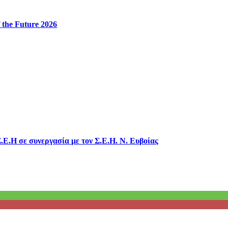
 the Future 2026
.Ε.Η σε συνεργασία με τον Σ.Ε.Η. Ν. Ευβοίας