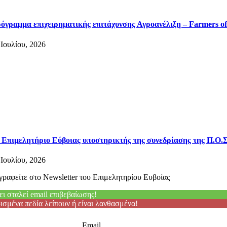
όγραμμα επιχειρηματικής επιτάχυνσης Αγροανέλιξη – Farmers of
 Ιουλίου, 2026
 Επιμελητήριο Εύβοιας υποστηρικτής της συνεδρίασης της Π.Ο.Σ
 Ιουλίου, 2026
γραφείτε στο Newsletter του Επιμελητηρίου Ευβοίας
ει σταλεί email επιβεβαίωσης!
ισμένα πεδία λείπουν ή είναι λανθασμένα!
Email