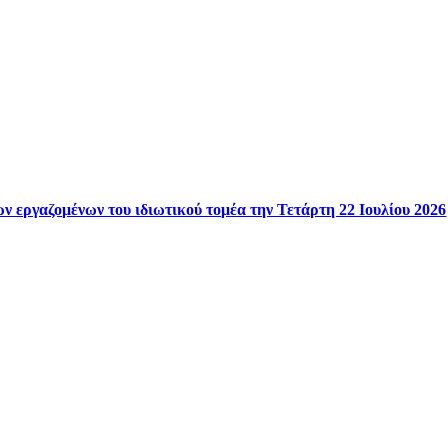
ν εργαζομένων του ιδιωτικού τομέα την Τετάρτη 22 Ιουλίου 2026