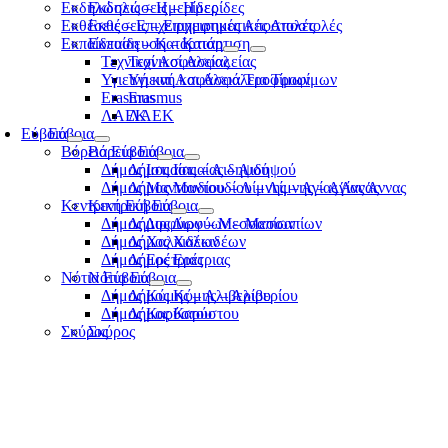
Εκδηλώσεις – Ημερίδες
Εκδηλώσεις – Ημερίδες
Εκθέσεις – Επιχειρηματικές Αποστολές
Εκθέσεις – Επιχειρηματικές Αποστολές
Εκπαίδευση – Κατάρτιση
Εκπαίδευση – Κατάρτιση
Τεχνικοί Ασφαλείας
Τεχνικοί Ασφαλείας
Υγιεινή και Ασφάλεια Τροφίμων
Υγιεινή και Ασφάλεια Τροφίμων
Erasmus
Erasmus
ΛΑΕΚ
ΛΑΕΚ
Εύβοια
Εύβοια
Βόρεια Εύβοια
Βόρεια Εύβοια
Δήμος Ιστιαίας – Αιδηψού
Δήμος Ιστιαίας – Αιδηψού
Δήμος Μαντουδίου – Λίμνης – Αγίας Άννας
Δήμος Μαντουδίου – Λίμνης – Αγίας Άννας
Κεντρική Εύβοια
Κεντρική Εύβοια
Δήμος Διρφύων – Μεσσαπίων
Δήμος Διρφύων – Μεσσαπίων
Δήμος Χαλκιδέων
Δήμος Χαλκιδέων
Δήμος Ερέτριας
Δήμος Ερέτριας
Νότια Εύβοια
Νότια Εύβοια
Δήμος Κύμης – Αλιβερίου
Δήμος Κύμης – Αλιβερίου
Δήμος Καρύστου
Δήμος Καρύστου
Σκύρος
Σκύρος