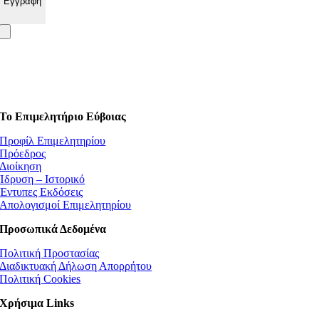
Το Επιμελητήριο Εύβοιας
Προφίλ Επιμελητηρίου
Πρόεδρος
Διοίκηση
Ίδρυση – Ιστορικό
Έντυπες Εκδόσεις
Απολογισμοί Επιμελητηρίου
Προσωπικά Δεδομένα
Πολιτική Προστασίας
Διαδικτυακή Δήλωση Απορρήτου
Πολιτική Cookies
Χρήσιμα Links