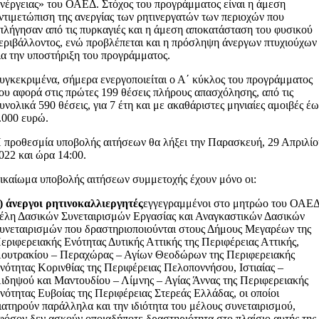
νέργειας» του ΟΑΕΔ. Στόχος του προγράμματος είναι η άμεση
ντιμετώπιση της ανεργίας των ρητινεργατών των περιοχών που
πλήγησαν από τις πυρκαγιές και η άμεση αποκατάσταση του φυσικού
εριβάλλοντος, ενώ προβλέπεται και η πρόσληψη άνεργων πτυχιούχων
ια την υποστήριξη του προγράμματος.
υγκεκριμένα, σήμερα ενεργοποιείται ο Α΄ κύκλος του προγράμματος
ου αφορά στις πρώτες 199 θέσεις πλήρους απασχόλησης, από τις
υνολικά 590 θέσεις, για 7 έτη και με ακαθάριστες μηνιαίες αμοιβές έω
.000 ευρώ.
 προθεσμία υποβολής αιτήσεων θα λήξει την Παρασκευή, 29 Απριλί
022 και ώρα 14:00.
ικαίωμα υποβολής αιτήσεων συμμετοχής έχουν μόνο οι:
) άνεργοι ρητινοκαλλιεργητές
εγγεγραμμένοι στο μητρώο του ΟΑΕΔ
έλη Δασικών Συνεταιρισμών Εργασίας και Αναγκαστικών Δασικών
υνεταιρισμών που δραστηριοποιούνται στους Δήμους Μεγαρέων της
εριφερειακής Ενότητας Δυτικής Αττικής της Περιφέρειας Αττικής,
ουτρακίου – Περαχώρας – Αγίων Θεοδώρων της Περιφερειακής
νότητας Κορινθίας της Περιφέρειας Πελοποννήσου, Ιστιαίας –
ιδηψού και Μαντουδίου – Λίμνης – Αγίας Άννας της Περιφερειακής
νότητας Ευβοίας της Περιφέρειας Στερεάς Ελλάδας, οι οποίοι
ιατηρούν παράλληλα και την ιδιότητα του μέλους συνεταιρισμού,
φόσον δεν ασκούν οποιαδήποτε δραστηριότητα στο πλαίσιο αυτής της