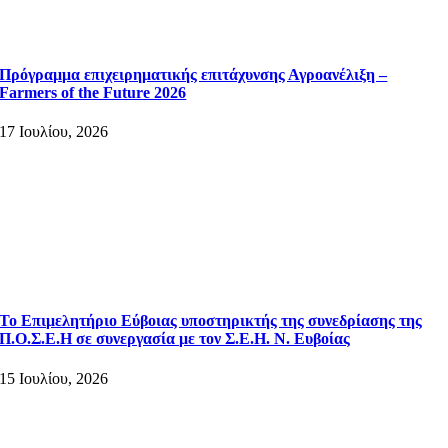
Πρόγραμμα επιχειρηματικής επιτάχυνσης Αγροανέλιξη –
Farmers of the Future 2026
17 Ιουλίου, 2026
Το Επιμελητήριο Εύβοιας υποστηρικτής της συνεδρίασης της
Π.Ο.Σ.Ε.Η σε συνεργασία με τον Σ.Ε.Η. Ν. Ευβοίας
15 Ιουλίου, 2026