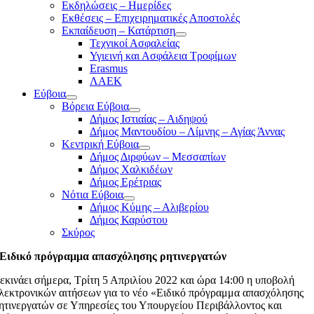
Εκδηλώσεις – Ημερίδες
Εκθέσεις – Επιχειρηματικές Αποστολές
Εκπαίδευση – Κατάρτιση
Τεχνικοί Ασφαλείας
Υγιεινή και Ασφάλεια Τροφίμων
Erasmus
ΛΑΕΚ
Εύβοια
Βόρεια Εύβοια
Δήμος Ιστιαίας – Αιδηψού
Δήμος Μαντουδίου – Λίμνης – Αγίας Άννας
Κεντρική Εύβοια
Δήμος Διρφύων – Μεσσαπίων
Δήμος Χαλκιδέων
Δήμος Ερέτριας
Νότια Εύβοια
Δήμος Κύμης – Αλιβερίου
Δήμος Καρύστου
Σκύρος
Ειδικό πρόγραμμα απασχόλησης ρητινεργατών
εκινάει σήμερα, Τρίτη 5 Απριλίου 2022 και ώρα 14:00 η υποβολή
λεκτρονικών αιτήσεων για το νέο «Ειδικό πρόγραμμα απασχόλησης
ητινεργατών σε Υπηρεσίες του Υπουργείου Περιβάλλοντος και