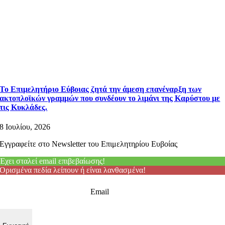
Το Επιμελητήριο Εύβοιας ζητά την άμεση επανέναρξη των
ακτοπλοϊκών γραμμών που συνδέουν το λιμάνι της Καρύστου με
τις Κυκλάδες.
8 Ιουλίου, 2026
Εγγραφείτε στο Newsletter του Επιμελητηρίου Ευβοίας
Έχει σταλεί email επιβεβαίωσης!
Ορισμένα πεδία λείπουν ή είναι λανθασμένα!
Email