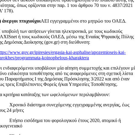
διότητας, όπως ορίζονται στην παρ. 1 του άρθρου 70 του ν. 4837/2021
Α’ 178).
) άνεργοι πτυχιούχοι
ΑΕΙ εγγεγραμμένοι στο μητρώο του ΟΑΕΔ.
 υποβολή των αιτήσεων γίνεται ηλεκτρονικά, με τους κωδικούς
AXISnet ή τους κωδικούς ΟΑΕΔ, μέσω της Ενιαίας Ψηφιακής Πύλης
ης Δημόσιας Διοίκησης (gov.gr) στη διεύθυνση:
ttps://www.gov.gr/ipiresies/ergasia-kai-asphalise/apozemioseis-kai-
arokhes/programmata-koinophelous-kharaktera
ι ενδιαφερόμενοι υποβάλουν μία αίτηση συμμετοχής και επιλέγουν μ
όνο ειδικότητα τοποθέτησης από τις αναφερόμενες στη σχετική λίστα
ου Παραρτήματος Ι της Δημόσιας Πρόσκλησης 3/2022 και από έναν
ως τρεις Επιβλέποντες Φορείς ή/και Υπηρεσίες Τοποθέτησης.
α κριτήρια κατάταξης των ωφελούμενων περιλαμβάνουν:
 Χρονικό διάστημα συνεχόμενης εγγεγραμμένης ανεργίας, έως
ους 24 μήνες
 Ετήσιο εισόδημα του φορολογικού έτους 2020, ατομικό ή
ικογενειακό