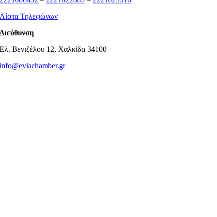
Λίστα Τηλεφώνων
Διεύθυνση
Ελ. Βενιζέλου 12, Χαλκίδα 34100
info@eviachamber.gr