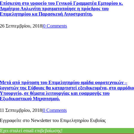
Επίσκεψη στο γραφείο του Γενικού Γραμματέα Εμπορίου κ.
Δημήτριο Αυλωνίτη πραγματοποίησε η πρόεδρος του
Επιμελητηρίου κα Παρασκευή Αγιοστρατίτη,
26 Σεπτεμβρίου, 2018
|
0 Comments
Μετά από πρόταση του Επιμελητηρίου ομάδα φοροτεχνικών –
λογιστών της Εύβοιας θα καταρτιστεί εξειδικευμένα, στο αρμόδι
Υπουργείο, σε θέματα λειτουργίας και εφαρμογής του
Εξωδικαστικού Μηχανισμού.
11 Σεπτεμβρίου, 2018
|
0 Comments
Εγγραφείτε στο Newsletter του Επιμελητηρίου Ευβοίας
Έχει σταλεί email επιβεβαίωσης!