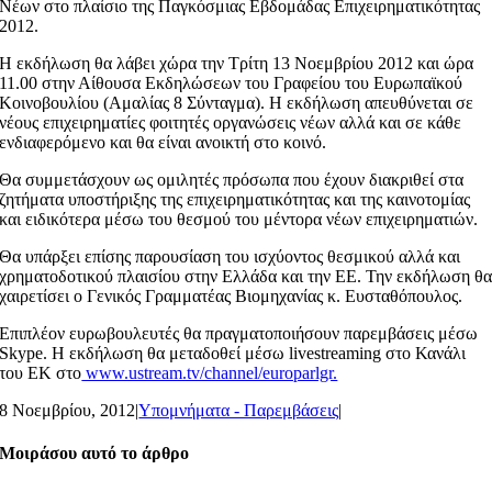
Νέων στο πλαίσιο της Παγκόσμιας Εβδομάδας Επιχειρηματικότητας
2012.
Η εκδήλωση θα λάβει χώρα την Τρίτη 13 Νοεμβρίου 2012 και ώρα
11.00 στην Αίθουσα Εκδηλώσεων του Γραφείου του Ευρωπαϊκού
Κοινοβουλίου (Αμαλίας 8 Σύνταγμα). Η εκδήλωση απευθύνεται σε
νέους επιχειρηματίες φοιτητές οργανώσεις νέων αλλά και σε κάθε
ενδιαφερόμενο και θα είναι ανοικτή στο κοινό.
Θα συμμετάσχουν ως ομιλητές πρόσωπα που έχουν διακριθεί στα
ζητήματα υποστήριξης της επιχειρηματικότητας και της καινοτομίας
και ειδικότερα μέσω του θεσμού του μέντορα νέων επιχειρηματιών.
Θα υπάρξει επίσης παρουσίαση του ισχύοντος θεσμικού αλλά και
χρηματοδοτικού πλαισίου στην Ελλάδα και την ΕΕ. Την εκδήλωση θ
χαιρετίσει ο Γενικός Γραμματέας Βιομηχανίας κ. Ευσταθόπουλος.
Επιπλέον ευρωβουλευτές θα πραγματοποιήσουν παρεμβάσεις μέσω
Skype. Η εκδήλωση θα μεταδοθεί μέσω livestreaming στο Κανάλι
του ΕΚ στο
www.ustream.tv/channel/europarlgr.
8 Νοεμβρίου, 2012
|
Υπομνήματα - Παρεμβάσεις
|
Μοιράσου αυτό το άρθρο