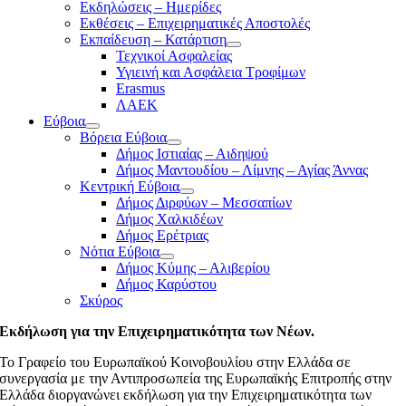
Εκδηλώσεις – Ημερίδες
Εκθέσεις – Επιχειρηματικές Αποστολές
Εκπαίδευση – Κατάρτιση
Τεχνικοί Ασφαλείας
Υγιεινή και Ασφάλεια Τροφίμων
Erasmus
ΛΑΕΚ
Εύβοια
Βόρεια Εύβοια
Δήμος Ιστιαίας – Αιδηψού
Δήμος Μαντουδίου – Λίμνης – Αγίας Άννας
Κεντρική Εύβοια
Δήμος Διρφύων – Μεσσαπίων
Δήμος Χαλκιδέων
Δήμος Ερέτριας
Νότια Εύβοια
Δήμος Κύμης – Αλιβερίου
Δήμος Καρύστου
Σκύρος
Εκδήλωση για την Επιχειρηματικότητα των Νέων.
Το Γραφείο του Ευρωπαϊκού Κοινοβουλίου στην Ελλάδα σε
συνεργασία με την Αντιπροσωπεία της Ευρωπαϊκής Επιτροπής στην
Ελλάδα διοργανώνει εκδήλωση για την Επιχειρηματικότητα των