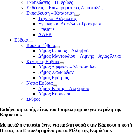
Εκδηλώσεις – Ημερίδες
Εκθέσεις – Επιχειρηματικές Αποστολές
Εκπαίδευση – Κατάρτιση
Τεχνικοί Ασφαλείας
Υγιεινή και Ασφάλεια Τροφίμων
Erasmus
ΛΑΕΚ
Εύβοια
Βόρεια Εύβοια
Δήμος Ιστιαίας – Αιδηψού
Δήμος Μαντουδίου – Λίμνης – Αγίας Άννας
Κεντρική Εύβοια
Δήμος Διρφύων – Μεσσαπίων
Δήμος Χαλκιδέων
Δήμος Ερέτριας
Νότια Εύβοια
Δήμος Κύμης – Αλιβερίου
Δήμος Καρύστου
Σκύρος
Εκδήλωση κοπής πίτας του Επιμελητηρίου για τα μέλη της
Καρύστου.
Με μεγάλη επιτυχία έγινε για πρώτη φορά στην Κάρυστο η κοπή
Πίττας του Επιμελητηρίου για τα Μέλη της Καρύστου.