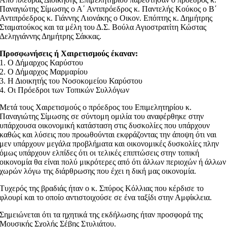
Παναγιώτης Σίμωσης ο Α΄ Αντιπρόεδρος κ. Παντελής Κούκος ο Β΄
Αντιπρόεδρος κ. Γιάννης Λιονάκης ο Οικον. Επόπτης κ. Δημήτρης
Σταματούκος και τα μέλη του Δ.Σ. Βούλα Αγιοστρατίτη Κώστας
Δεληγιάννης Δημήτρης Σάκκας.
Προσφωνήσεις ή Χαιρετισμούς έκαναν:
1. Ο Δήμαρχος Καρύστου
2. Ο Δήμαρχος Μαρμαρίου
3. Η Διοικητής του Νοσοκομείου Καρύστου
4. Οι Πρόεδροι των Τοπικών Συλλόγων
Μετά τους Χαιρετισμούς ο πρόεδρος του Επιμελητηρίου κ.
Παναγιώτης Σίμωσης σε σύντομη ομιλία του αναφέρθηκε στην
υπάρχουσα οικονομική κατάσταση στις δυσκολίες που υπάρχουν
καθώς και λύσεις που προωθούνται εκφράζοντας την άποψη ότι ναι
μεν υπάρχουν μεγάλα προβλήματα και οικονομικές δυσκολίες πλην
όμως υπάρχουν ελπίδες ότι οι τελικές επιπτώσεις στην τοπική
οικονομία θα είναι πολύ μικρότερες από ότι άλλων περιοχών ή άλλων
χωρών λόγω της διάρθρωσης που έχει η δική μας οικονομία.
Τυχερός της βραδιάς ήταν ο κ. Σπύρος Κόλλιας που κέρδισε το
φλουρί και το οποίο αντιστοιχούσε σε ένα ταξίδι στην Αμφίκλεια.
Σημειώνεται ότι τα ηχητικά της εκδήλωσης ήταν προσφορά της
Μουσικής Σχολής Σέβης Στυλιάτου.