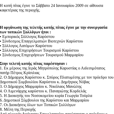
Η κοπή πίτας έγινε το Σάββατο 24 Ιανουαρίου 2009 σε αίθουσα
καφετέριας της περιοχής.
Η οργάνωση της τελετής κοπής πίτας έγινε με την συνεργασία
των τοπικών Συλλόγων ήτοι :
• Εμπορικός Σύλλογος Καρύστου
• Σύνδεσμος Επαγγελματιών Βιοτεχνών Καρύστου
• Σύλλογος Λατόμων Καρύστου
• Σύλλογος Επιχειρήσεων Τουρισμού Καρύστου
• Σύνδεσμος Επιχειρήσεων Τουρισμού Μαρμαρίου
Στην τελετή κοπής πίτας παρέστησαν :
1. Εκ μέρους της Ιεράς Μητρόπολης Καρυστίας ο Αιδεσιμότατος
πατήρ Πέτρος Κρίσιλιας
2. Ο Δήμαρχος Καρύστου κ. Σπύρος Πλατυμέσης με τον πρόεδρο του
Δημοτικού Συμβουλίου Καρύστου κ. Δημήτριος Νόβας
3. Ο Δήμαρχος Μαρμαρίου κ. Νικόλαος Μανώλης
4. Ο Λιμενάρχης καρύστου κ. Παναγιώτης Κορδελάς
5. Η Διοικητής του Νοσοκομείου κυρία Γεωργία Τούρλα
6. Δημοτικοί Σύμβουλοι της Καρύστου και Μαρμαρίου
7. Οι Διοικήσεις όλων των Τοπικών Συλλόγων
8. Μέλη της Περιοχής
Από πλευράς Διοίκησης Επιμελητηρίου παρέστησαν ο πρόεδρος κ.