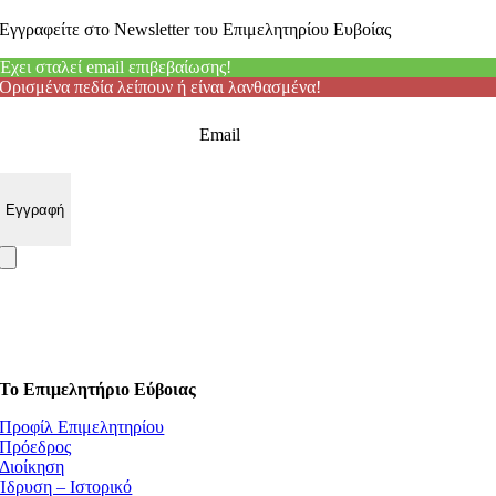
Εγγραφείτε στο Newsletter του Επιμελητηρίου Ευβοίας
Έχει σταλεί email επιβεβαίωσης!
Ορισμένα πεδία λείπουν ή είναι λανθασμένα!
Email
Το Επιμελητήριο Εύβοιας
Προφίλ Επιμελητηρίου
Πρόεδρος
Διοίκηση
Ίδρυση – Ιστορικό