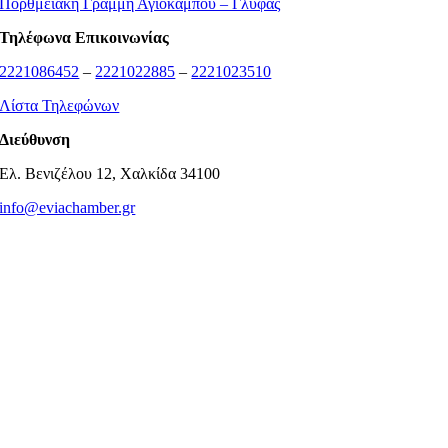
Πορθμειακή Γραμμή Αγιόκαμπου – Γλύφας
Τηλέφωνα Επικοινωνίας
2221086452
–
2221022885
–
2221023510
Λίστα Τηλεφώνων
Διεύθυνση
Ελ. Βενιζέλου 12, Χαλκίδα 34100
info@eviachamber.gr