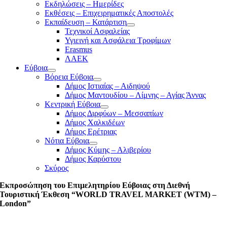
Εκδηλώσεις – Ημερίδες
Εκθέσεις – Επιχειρηματικές Αποστολές
Εκπαίδευση – Κατάρτιση
Τεχνικοί Ασφαλείας
Υγιεινή και Ασφάλεια Τροφίμων
Erasmus
ΛΑΕΚ
Εύβοια
Βόρεια Εύβοια
Δήμος Ιστιαίας – Αιδηψού
Δήμος Μαντουδίου – Λίμνης – Αγίας Άννας
Κεντρική Εύβοια
Δήμος Διρφύων – Μεσσαπίων
Δήμος Χαλκιδέων
Δήμος Ερέτριας
Νότια Εύβοια
Δήμος Κύμης – Αλιβερίου
Δήμος Καρύστου
Σκύρος
Εκπροσώπηση του Επιμελητηρίου Εύβοιας στη Διεθνή
Τουριστική Έκθεση “WORLD TRAVEL MARKET (WTM) –
London”