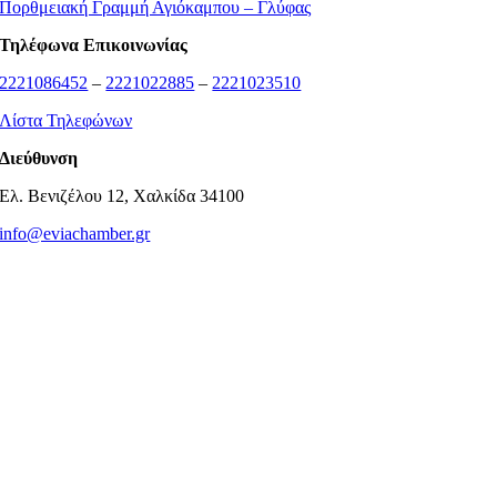
Πορθμειακή Γραμμή Αγιόκαμπου – Γλύφας
Τηλέφωνα Επικοινωνίας
2221086452
–
2221022885
–
2221023510
Λίστα Τηλεφώνων
Διεύθυνση
Ελ. Βενιζέλου 12, Χαλκίδα 34100
info@eviachamber.gr