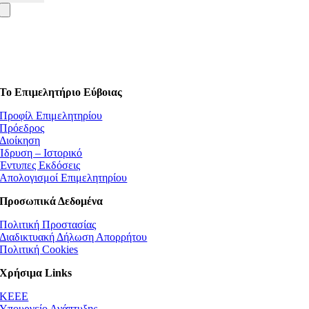
Το Επιμελητήριο Εύβοιας
Προφίλ Επιμελητηρίου
Πρόεδρος
Διοίκηση
Ίδρυση – Ιστορικό
Έντυπες Εκδόσεις
Απολογισμοί Επιμελητηρίου
Προσωπικά Δεδομένα
Πολιτική Προστασίας
Διαδικτυακή Δήλωση Απορρήτου
Πολιτική Cookies
Χρήσιμα Links
ΚEEE
Υπουργείο Ανάπτυξης