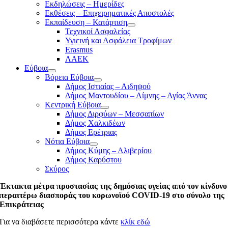
Εκδηλώσεις – Ημερίδες
Εκθέσεις – Επιχειρηματικές Αποστολές
Εκπαίδευση – Κατάρτιση
Τεχνικοί Ασφαλείας
Υγιεινή και Ασφάλεια Τροφίμων
Erasmus
ΛΑΕΚ
Εύβοια
Βόρεια Εύβοια
Δήμος Ιστιαίας – Αιδηψού
Δήμος Μαντουδίου – Λίμνης – Αγίας Άννας
Κεντρική Εύβοια
Δήμος Διρφύων – Μεσσαπίων
Δήμος Χαλκιδέων
Δήμος Ερέτριας
Νότια Εύβοια
Δήμος Κύμης – Αλιβερίου
Δήμος Καρύστου
Σκύρος
Έκτακτα μέτρα προστασίας της δημόσιας υγείας από τον κίνδυνο
περαιτέρω διασποράς του κορωνοϊού CΟVID-19 στο σύνολο της
Επικράτειας
Για να διαβάσετε περισσότερα κάντε
κλίκ εδώ