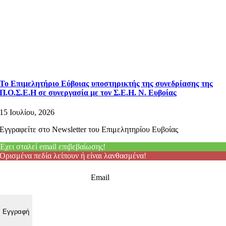
Το Επιμελητήριο Εύβοιας υποστηρικτής της συνεδρίασης της
Π.Ο.Σ.Ε.Η σε συνεργασία με τον Σ.Ε.Η. Ν. Ευβοίας
15 Ιουλίου, 2026
Εγγραφείτε στο Newsletter του Επιμελητηρίου Ευβοίας
Έχει σταλεί email επιβεβαίωσης!
Ορισμένα πεδία λείπουν ή είναι λανθασμένα!
Email