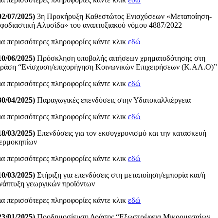
02/07/2025)
3η Προκήρυξη Καθεστώτος Ενισχύσεων «Μεταποίηση-
φοδιαστική Αλυσίδα» του αναπτυξιακού νόμου 4887/2022
ια περισσότερες πληροφορίες κάντε κλικ
εδώ
10/06/2025)
Πρόσκληση υποβολής αιτήσεων χρηματοδότησης στη
ράση “Ενίσχυση/επιχορήγηση Κοινωνικών Επιχειρήσεων (Κ.ΑΛ.Ο)”
ια περισσότερες πληροφορίες κάντε κλικ
εδώ
30/04/2025)
Παραγωγικές επενδύσεις στην Υδατοκαλλιέργεια
ια περισσότερες πληροφορίες κάντε κλικ
εδώ
18/03/2025)
Επενδύσεις για τον εκσυγχρονισμό και την κατασκευή
ερμοκηπίων
ια περισσότερες πληροφορίες κάντε κλικ
εδώ
10/03/2025)
Στήριξη για επενδύσεις στη μεταποίηση/εμπορία και/ή
νάπτυξη γεωργικών προϊόντων
ια περισσότερες πληροφορίες κάντε κλικ
εδώ
23/01/2025)
Προδημοσίευση Δράσης “Εξωστρέφεια Μικρομεσαίων