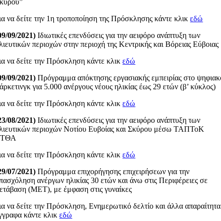
κύρου”
ια να δείτε την 1η τροποποίηση της Πρόσκλησης κάντε κλικ
εδώ
09/09/2021)
Ιδιωτικές επενδύσεις για την αειφόρο ανάπτυξη των
λιευτικών περιοχών στην περιοχή της Κεντρικής και Βόρειας Εύβοιας
ια να δείτε την Πρόσκληση κάντε κλικ
εδώ
09/09/2021)
Πρόγραμμα απόκτησης εργασιακής εμπειρίας στο ψηφιακ
άρκετινγκ για 5.000 ανέργους νέους ηλικίας έως 29 ετών (β’ κύκλος)
ια να δείτε την Πρόσκληση κάντε κλικ
εδώ
23/08/2021)
Ιδιωτικές επενδύσεις για την αειφόρο ανάπτυξη των
λιευτικών περιοχών Νοτίου Ευβοίας και Σκύρου μέσω ΤΑΠΤοΚ
ΕΤΘΑ
ια να δείτε την Πρόσκληση κάντε κλικ
εδώ
29/07/2021)
Πρόγραμμα επιχορήγησης επιχειρήσεων για την
πασχόληση ανέργων ηλικίας 30 ετών και άνω στις Περιφέρειες σε
ετάβαση (ΜΕΤ), με έμφαση στις γυναίκες
ια να δείτε την Πρόσκληση, Ενημερωτικό δελτίο και άλλα απαραίτητα
γγραφα κάντε κλικ
εδώ