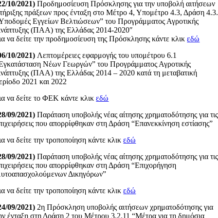
22/10/2021)
Προδημοσίευση Πρόσκλησης για την υποβολή αιτήσεων
τήριξης πράξεων προς ένταξη στο Μέτρο 4, Υπομέτρο 4.3, Δράση 4.3
Υποδομές Εγγείων Βελτιώσεων” του Προγράμματος Αγροτικής
νάπτυξης (ΠΑΑ) της Ελλάδας 2014-2020″
ια να δείτε την προδημοσίευση της Πρόσκλησης κάντε κλικ
εδώ
06/10/2021)
Λεπτομέρειες εφαρμογής του υπομέτρου 6.1
Εγκατάσταση Νέων Γεωργών” του Προγράμματος Αγροτικής
νάπτυξης (ΠΑΑ) της Ελλάδας 2014 – 2020 κατά τη μεταβατική
ερίοδο 2021 και 2022
ια να δείτε το ΦΕΚ κάντε κλικ
εδώ
28/09/2021)
Παράταση υποβολής νέας αίτησης χρηματοδότησης για τι
πιχειρήσεις που απορρίφθηκαν στη Δράση “Επανεκκίνηση εστίασης”
ια να δείτε την τροποποίηση κάντε κλικ
εδώ
28/09/2021)
Παράταση υποβολής νέας αίτησης χρηματοδότησης για τι
πιχειρήσεις που απορρίφθηκαν στη Δράση “Επιχορήγηση
υτοαπασχολούμενων Δικηγόρων”
ια να δείτε την τροποποίηση κάντε κλικ
εδώ
24/09/2021)
2η Πρόσκληση υποβολής αιτήσεων χρηματοδότησης για
ην ένταξη στη Δράση 2 του Μέτρου 3.2.11 “Μέτρα για τη δημόσια