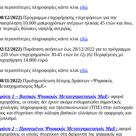
ια περισσότερες πληροφορίες κάντε κλικ
εδώ
08/12/2022)
Πρόγραμμα επιχορήγησης επιχειρήσεων για την
πασχόληση 10.000 μακροχρόνιων ανέργων ηλικίας 45 ετών και άνω,
ε περιοχές θύλακες υψηλής ανεργίας.
ια περισσότερες πληροφορίες κάντε κλικ
εδώ
02/12/2022)
Παράταση αιτήσεων έως 28/12/2022 για το πρόγραμμα
.220 νέων επιχειρηματιών 30-45 ετών σε έξι (6) Περιφέρειες με
πιχορήγηση 14.800 ευρώ
ια περισσότερες πληροφορίες κάντε κλικ
εδώ
08/11/2022)
Προδημοσίευση δέσμης Δράσεων «Ψηφιακός
ετασχηματισμός ΜμΕ»
ράση 1 – Βασικός Ψηφιακός Μετασχηματισμός ΜμΕ
:
αφορά
πιχειρήσεις, οι οποίες δεν έχουν ακόμα ενσωματώσει σημαντικές
εχνολογίες πληροφορικής και τηλεπικοινωνιών (ΤΠΕ) στην λειτουργία
ους και στοχεύουν στην κάλυψη βασικών ελλείψεων σε εφαρμογές και
ξοπλισμό.
ράση 2 – Προηγμένος Ψηφιακός Μετασχηματισμός ΜμΕ:
αφορά
πιχειρήσεις οι οποίες στοχεύουν στη διεύρυνση της ψηφιακής και