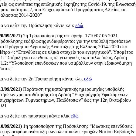
γεία ως συνέπεια της επιδημικής έκρηξης της Covid-19, της Ενωσιακή
ροτεραιότητας 2, του Επιχειρησιακού Προγράμματος Αλιείας και
άλασσας 2014-2020”
ια να δείτε την Πρόσκληση κάντε κλικ
εδώ
20/09/2021)
2η Τροποποίηση της υπ. αριθμ. 1710/07.05.2021
ρόσκλησης εκδήλωσης ενδιαφέροντος για την υποβολή προτάσεων
το Πρόγραμμα Αγροτικής Ανάπτυξης της Ελλάδας 2014-2020 στο
έτρο 4: “Επενδύσεις σε υλικά στοιχεία του ενεργητικού”, Υπομέτρο
.1: “Στήριξη για επενδυσεις σε γεωργικές εκμεταλλεύσεις, Δράση
.1.2: “Υλοποίηση επενδύσεων που υσμβάλλουν στην εξοικονόμηση
δατος”
ια να δείτε την 2η Τροποποίηση κάντε κλικ
εδώ
13/09/2021)
Παράταση της καταληκτικής ημερομηνίας υποβολής
ιτήσεων χρηματοδότησης στη Δράση “Επιχορήγηση Υφιστάμενων
πιχειρήσεων Γυμναστηρίων, Παιδότοπων” έως την 12η Οκτωβρίου
021
ια να δείτε την παράταση κάντε κλικ
εδώ
10/09/2021)
1η τροποποίηση της Πρόσκλησης “Ιδιωτικες επενδύσεις
ια την αειφόρο ανάπτυξη των αλιευτικών περιοχών Νοτίου Ευβοίας &