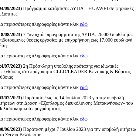
04/09/2023)
Πρόγραμμα κατάρτισης ΔΥΠΑ – HUAWEI σε ψηφιακές
εξιότητες
ια περισσότερες πληροφορίες κάντε κλικ
εδώ
18/08/2023)
7 “ανοιχτά” προγράμματα της ΔΥΠΑ: 26.000 διαθέσιμες
πιδοτούμενες θέσεις εργασίας με επιχορήγηση έως 17.000 ευρώ ανά
έση
ια περισσότερες πληροφορίες κάντε κλικ
εδώ
24/07/2023)
2η Πρόσκληση υποβολής πρότασης για ιδιωτικές
επενδύσεις στο πρόγραμμα CLLD/LEADER Κεντρικής & Βόρειας
ύβοιας
ια περισσότερες πληροφορίες κάντε κλικ
εδώ
03/07/2023)
Παράταση έως τις 14 Ιουλίου 2023 για την υποβολή
ιτήσεων στη Δράση «Εξοπλισμός διευκόλυνσης Μετακινήσεων» του
ελισσοκομικού προγράμματος
ια περισσότερες πληροφορίες κάντε κλικ
εδώ
30/06/2023)
Παράταση μέχρι 7 Ιουλίου 2023 για την υποβολή αιτήσε
τα Σχέδια Βελτίωσης