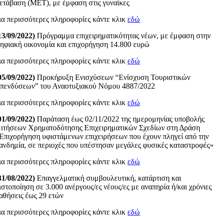
ετάβαση (MΕΤ), με έμφαση στις γυναίκες
ια περισσότερες πληροφορίες κάντε κλικ
εδώ
13/09/2022)
Πρόγραμμα επιχειρηματικότητας νέων, με έμφαση στην
ηφιακή οικονομία και επιχορήγηση 14.800 ευρώ
ια περισσότερες πληροφορίες κάντε κλικ
εδώ
05/09/2022)
Προκήρυξη Ενισχύσεων “Ενίσχυση Τουριστικών
πενδύσεων” του Αναοτυξιακού Νόμου 4887/2022
ια περισσότερες πληροφορίες κάντε κλικ
εδώ
01/09/2022)
Παράταση έως 02/11/2022 της ημερομηνίας υποβολής
ιτήσεων Χρηματοδότησης Επιχειρηματικών Σχεδίων στη Δράση
Επιχορήγηση υφιστάμενων επιχειρήσεων που έχουν πληγεί από την
ανδημία, σε περιοχές που υπέστησαν μεγάλες φυσικές καταστροφές»
ια περισσότερες πληροφορίες κάντε κλικ
εδώ
31/08/2022)
Eπαγγελματική συμβουλευτική, κατάρτιση και
ιστοποίηση σε 3.000 ανέργους/ες νέους/ες με αναπηρία ή/και χρόνιες
αθήσεις έως 29 ετών
ια περισσότερες πληροφορίες κάντε κλικ
εδώ