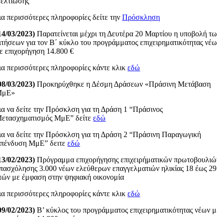
ελτίωσης
ια περισσότερες πληροφορίες δείτε την
Πρόσκληση
14/03/2023)
Παρατείνεται μέχρι τη Δευτέρα 20 Μαρτίου η υποβολή τ
ιτήσεων για τον Β΄ κύκλο του προγράμματος επιχειρηματικότητας νέ
ε επιχορήγηση 14.800 €
ια περισσότερες πληροφορίες κάντε κλικ
εδώ
08/03/2023)
Προκηρύχθηκε η Δέσμη Δράσεων «Πράσινη Μετάβαση
ΜμΕ»
ια να δείτε την Πρόσκλση για τη Δράση 1 “Πράσινος
ετασχηματισμός ΜμΕ” δείτε
εδώ
ια να δείτε την Πρόσκλση για τη Δράση 2 “Πράσινη Παραγωγική
πένδυση ΜμΕ” δειτε
εδώ
13/02/2023)
Πρόγραμμα επιχορήγησης επιχειρήματικών πρωτοβουλιώ
πασχόλησης 3.000 νέων ελεύθερων επαγγελματιών ηλικίας 18 έως 29
τών με έμφαση στην ψηφιακή οικονομία
ια περισσότερες πληροφορίες κάντε κλικ
εδώ
09/02/2023)
Β’ κύκλος του προγράμματος επιχειρηματικότητας νέων μ