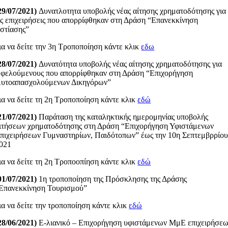
29/07/2021)
Δυνατλοτητα υποβολής νέας αίτησης χρηματοδότησης για
ις επιχειρήσεις που απορρίφθηκαν στη Δράση “Επανεκκίνηση
στίασης”
ια να δείτε την 3η Τροποποίηση κάντε κλικ
εδω
28/07/2021)
Δυνατότητα υποβολής νέας αίτησης χρηματοδότησης για
φελούμενους που απορρίφθηκαν στη Δράση “Επιχορήγηση
υτοαπασχολούμενων Δικηγόρων”
ια να δείτε τη 2η Τροποποίηση κάντε κλικ
εδώ
21/07/2021)
Παράταση της καταληκτικής ημερομηνίας υποβολής
ιτήσεων χρηματοδότησης στη Δράση “Επιχορήγηση Υφιστάμενων
πιχειρήσεων Γυμναστηρίων, Παιδότοπων” έως την 10η Σεπτεμβρρίο
021
ια να δείτε τη 2η Τροποοπίηση κάντε κλικ
εδώ
01/07/2021)
1η τροποποίηση της Πρόσκλησης της Δράσης
Επανεκκίνηση Τουρισμού”
ια να δείτε την τροποποίηση κάντε κλικ
εδώ
28/06/2021)
E-λιανικό – Επιχορήγηση υφιστάμενων ΜμΕ επιχειρήσε