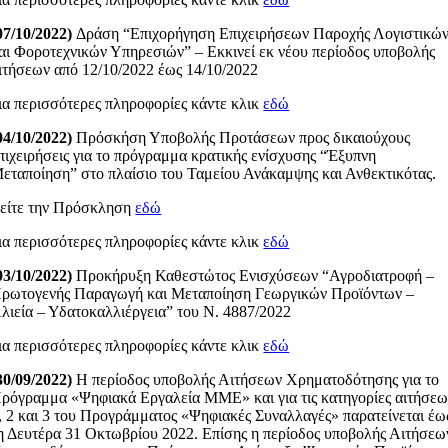
07/10/2022)
Δράση “Επιχορήγηση Επιχειρήσεων Παροχής Λογιστικώ
αι Φοροτεχνικών Υπηρεσιών” – Εκκινεί εκ νέου περίοδος υποβολής
ιτήσεων από 12/10/2022 έως 14/10/2022
ια περισσότερες πληροφορίες κάντε κλικ
εδώ
04/10/2022)
Πρόσκήση Υποβολής Προτάσεων προς δικαιούχους
πιχειρήσεις για το πρόγραμμα κρατικής ενίσχυσης “Έξυπνη
εταποίηση” στο πλαίσιο του Ταμείου Ανάκαμψης και Ανθεκτικότας.
είτε την Πρόσκληση
εδώ
ια περισσότερες πληροφορίες κάντε κλικ
εδώ
03/10/2022)
Προκήρυξη Καθεστώτος Ενισχύσεων “Αγροδιατροφή –
ρωτογενής Παραγωγή και Μεταποίηση Γεωργικών Προϊόντων –
λιεία – Υδατοκαλλιέργεια” του Ν. 4887/2022
ια περισσότερες πληροφορίες κάντε κλικ
εδώ
30/09/2022)
Η περίοδος υποβολής Αιτήσεων Χρηματοδότησης για το
ρόγραμμα «Ψηφιακά Εργαλεία ΜΜΕ» και για τις κατηγορίες αιτήσε
, 2 και 3 του Προγράμματος «Ψηφιακές Συναλλαγές» παρατείνεται έω
η Δευτέρα 31 Οκτωβρίου 2022. Επίσης η περίοδος υποβολής Αιτήσεω