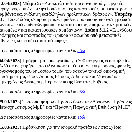
12/04/2023)
Μέτρο 5:
«Αποκατάσταση του δυναμικού γεωργικής
αραγωγής που έχει πληγεί από φυσικές καταστροφές και καταστροφικ
υμβάντα και ανάληψη κατάλληλων προληπτικών δράσεων».
Υπομέτ
.1:
«Επενδύσεις σε προληπτικές δράσεις που αποσκοπούνστη μείωση
ων συνεπειών πιθανών φυσικών καταστροφών, δυσμενών κλιματικών
αινομένων και καταστροφικών συμβάντων»
. Δράση 5.1.2
«Επενδύσει
ρόληψης και προστασίας του ζωικού κεφαλαίου από μεταδοτικές
σθένειες και φυσικές καταστροφές».
ια περισσότερες πληροφορίες κάντε κλικ
εδώ
04/04/2023)
Πρόγραμμα προεργασίας για 300 ανέργους νέους ηλικίας
8-30 σε επιχειρήσεις του ιδιωτικού τομέα και σε επιχειρήσεις, φορείς,
ργασνισμούς του δημοσίου τομέα που ασκούν τακτικά οικονομική
ραστηριότητα, στους Δήμους Ιστιαίας-Αιδηψού και Μαντουδίου-
ίμνης-Αγίας Άννας, της Περιφερειακής Ενότητας Ευβοίας
ια περισσότερες πληροφορίες κάντε κλικ
εδώ
29/03/2023)
Τροποποίηση των Προσκλήσων των Δράσεων “Πράσινος
ετασχηματισμός ΜμΕ” και “Πράσινη Παραγωγική Επένδυση ΜμΕ”
ια περισσότερες πληροφορίες κάντε κλικ
εδώ
15/03/2023)
Πρόσκληση για την υποβολή προτάσεων στα Σχέδια