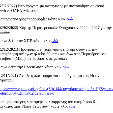
7/02/2022)
Νέο πρόγραμμα κατάρτισης με πιστοποίηση σε cloud
ervices ΟΑΕΔ-Microsoft
ια περισσότερες πληροφορίες κάντε κλικ
εδώ
02/02/2022)
Χάρτης Περιφερειακών Ενισχύσεων 2022 – 2027 για την
λλάδα
ια να δείτε τον ΧΠΕ κάντε κλικ
εδώ
22/12/2021)
Πρόγραμμα επιχορήγησης επιχειρήσεων για την
πασχόληση ανέργων ηλικίας 30 ετών και άνω στις Περιφέρειες σε
ετάβαση (ΜΕΤ), με έμφαση στις γυναίκες
ια να δείτε την Πρόσκληση κάντε κλικ
εδώ
12/11/2021)
Άνοιξε η πλατφόρμα για το πρόγραμμα των Νέων
γροτών.
ttps://www.ependyseis.gr/mis/(S(q1f44cqgwdaqeovcpjbu5xsi))/System
eturnUrl=%2fmis%2fdefault.aspx
ια περισσότερες λεπτομέρειες εφαρμογής του υπομέτρου 6.1
Εγκατάσταση Νέων Γεωργών” κάντε κλικ
εδώ