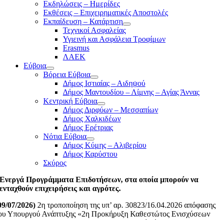
Εκδηλώσεις – Ημερίδες
Εκθέσεις – Επιχειρηματικές Αποστολές
Εκπαίδευση – Κατάρτιση
Τεχνικοί Ασφαλείας
Υγιεινή και Ασφάλεια Τροφίμων
Erasmus
ΛΑΕΚ
Εύβοια
Βόρεια Εύβοια
Δήμος Ιστιαίας – Αιδηψού
Δήμος Μαντουδίου – Λίμνης – Αγίας Άννας
Κεντρική Εύβοια
Δήμος Διρφύων – Μεσσαπίων
Δήμος Χαλκιδέων
Δήμος Ερέτριας
Νότια Εύβοια
Δήμος Κύμης – Αλιβερίου
Δήμος Καρύστου
Σκύρος
Ενεργά Προγράμματα Επιδοτήσεων, στα οποία μπορούν να
ενταχθούν επιχειρήσεις και αγρότες.
09/07/2026)
2η τροποποίηση της υπ’ αρ. 30823/16.04.2026 απόφασης
ου Υπουργού Ανάπτυξης «2η Προκήρυξη Καθεστώτος Ενισχύσεων