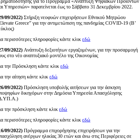
ρηματοδότησης για το Πρόγραμμα «Ανάπτυξη Ψηφιακών Προϊόντων
αι Υπηρεσιών» παρατείνεται έως το Σάββατο 31 Δεκεμβρίου 2022.
29/09/2022)
Στήριξη νεοφυών επιχειρήσεων Εθνικού Μητρώου
Elevate Greece” για την αντιμετώπιση της πανδημίας COVID-19 (Β’
ύκλος)
ια περισσότερες πληροφορίες κάντε κλικ
εδώ
27/09/2022)
Ανάπτυξη δεξιοτήτων εργαζομένων, για την προσαρμογή
ους στο νέο αναπτυξιακό μοντέλο της Οικονομίας
ια την Πρόσκληση κάντε κλικ
εδώ
ια την αίτηση κάντε κλικ
εδώ
26/09/2022)
Πρόσκληση υποβολής αιτήσεων για την άσκηση
ποψηφίων δικηγόρων στην Δημόσια Υπηρεσία Απασχόλησης
Δ.ΥΠ.Α.)
ια την πρόσκληση κάντε κλικ
εδώ
ια περισσότερες πληροφορίες κάντε κλικ
εδώ
16/09/2022)
Πρόγραμμα επιχορήγησης επιχειρήσεων για την
πασχόληση ανέργων ηλικίας 30 ετών και άνω στις Περιφέρειες σε