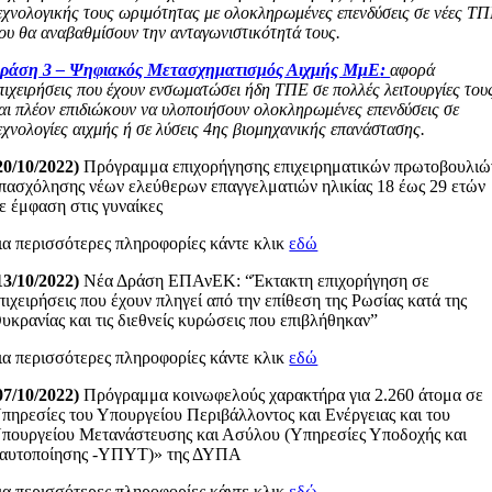
εχνολογικής τους ωριμότητας με ολοκληρωμένες επενδύσεις σε νέες Τ
ου θα αναβαθμίσουν την ανταγωνιστικότητά τους.
ράση 3 – Ψηφιακός Μετασχηματισμός Αιχμής ΜμΕ
:
αφορά
πιχειρήσεις που έχουν ενσωματώσει ήδη ΤΠΕ σε πολλές λειτουργίες του
αι πλέον επιδιώκουν να υλοποιήσουν ολοκληρωμένες επενδύσεις σε
εχνολογίες αιχμής ή σε λύσεις 4ης βιομηχανικής επανάστασης.
20/10/2022)
Πρόγραμμα επιχορήγησης επιχειρηματικών πρωτοβουλιώ
πασχόλησης νέων ελεύθερων επαγγελματιών ηλικίας 18 έως 29 ετών
ε έμφαση στις γυναίκες
ια περισσότερες πληροφορίες κάντε κλικ
εδώ
13/10/2022)
Νέα Δράση ΕΠΑνΕΚ: “Έκτακτη επιχορήγηση σε
πιχειρήσεις που έχουν πληγεί από την επίθεση της Ρωσίας κατά της
υκρανίας και τις διεθνείς κυρώσεις που επιβλήθηκαν”
ια περισσότερες πληροφορίες κάντε κλικ
εδώ
07/10/2022)
Πρόγραμμα κοινωφελούς χαρακτήρα για 2.260 άτομα σε
πηρεσίες του Υπουργείου Περιβάλλοντος και Ενέργειας και του
πουργείου Μετανάστευσης και Ασύλου (Υπηρεσίες Υποδοχής και
αυτοποίησης -ΥΠΥΤ)» της ΔΥΠΑ
ια περισσότερες πληροφορίες κάντε κλικ
εδώ