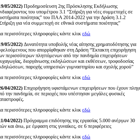
19/05/2022)
Προδημοσίευση 2ης Πρόσκλησης Εκδήλωσης
νδιαφέροντος του υπομέτρου 3.1 “Στήριξη για νέες συμμετοχές σε
υστήματα ποιότητας” του ΠΑΑ 2014-2022 για την Δράση 3.1.2
Στήριξη για νέα συμμετοχή σε εθνικά συστήματα ποιότητας”
ια περισσότερες πληροφορίες κάντε κλικ
εδώ
19/05/2022)
Δυνατότητα υποβολής νέας αίτησης χρηματοδότησης για
φελούμενους που απορρίφθηκαν στη Δράση “Έκτακτη επιχορήγηση
ων περισσότερων πληττόμενων από την πανδημία επιχειρήσεων
υχαγωγίας, διοργάνωσης εκδηλώσεων και εκθέσεων, τροφοδοσίας
κδηλώσεων, παροχής υπηρεσιών γυμναστηρίου και σχολής χορού”
ια περισσότερες πληροφορίες κάντε κλικ
εδώ
26/04/2022)
Επιχορήγηση υφιστάμενων επιχειρήσεων που έχουν πληγ
πό την πανδημία, σε περιοχές που υπέστησαν μεγάλες φυσικές
αταστροφές.
ια περισσότερες πληροφορίες κάντε κλικ
εδώ
11/04/2022)
Πρόγραμμα επιδότησης της εργασίας 5.000 ανέργων 30
τών και άνω, με έμφαση στις γυναίκες, σε 6 περιφέρειες
ια περισσότερες πληροφορίες κάντε κλικ
εδώ