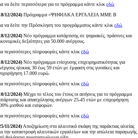
ια να δείτε περισσότερα για το πρόγραμμα κάντε κλικ
εδώ
18/12/2024)
Πρόγραμμα «ΨΗΦΙΑΚΑ ΕΡΓΑΛΕΙΑ ΜΜΕ B
ια να δείτε την Πρόσκληση του προγράμματος κάντε κλικ
εδώ
18/12/2024)
Νέο πρόγραμμα κατάρτισης σε ψηφιακές, πράσινες και
ικονομικές δεξιότητες για 50.000 ανέργους.
ια περισσότερες πληροφορίες κάντε κλικ
εδώ
18/12/2024)
Νέο πρόγραμμα ενίσχυσης επιχειρηματικότητας για
νέργους ηλικιας 30 έως 59 ετών με έμφαση στις γυναίκες και
πιχορήγηση 17.000 ευρώ.
ια περισσότερες πληροφορίες κάντε κλικ
εδώ
10/12/2024)
Μέχρι το τέλος του έτους οι αιτήσεις για το πρόγραμμα
ατάρτισης και απασχόλησης ανέργων 25-45 ετών με επιχορήγηση
00% μισθού και εισφορών.
ια περισσότερες πληροφορίες κάντε κλικ
εδώ
25/11/2024)
Αποζημίωση στα αλιευτικά σκάφη της παράκτιας αλιείας
ια την καταστροφή αλιευτικών εργαλείων και την απώλεια παραγωγής
πό θαλάσσια προστατευόμενα είδη.