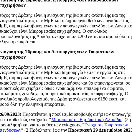
πιχειρήσεων
τόχος της Δράσης είναι η ενίσχυση της βιώσιμης ανάπτυξης και της
νταγωνιστικότητας των ΜμΕ και η δημιουργία θέσεων εργασίας στις
μΕ, συμπεριλαμβανομένων των παραγωγικών επενδύσεων. Δυνητικο
ικαιούχοι είναι Μικρομεσαίες επιχειρήσεις. Ο συνολικός
ροϋπολογισμός της Δράσης ανέρχεται σε €200 εκατ. και αφορά όλη τη
λληνική επικράτεια.
νίσχυση της Ίδρυσης και Λειτουργίας νέων Τουριστικών
πιχειρήσεων
τόχος της Δράσης είναι η ενίσχυση της βιώσιμης ανάπτυξης και της
νταγωνιστικότητας των ΜμΕ και δημιουργία θέσεων εργασίας στις
μΕ, συμπεριλαμβανομένων των παραγωγικών επενδύσεων. Δυνητικο
ικαιούχοι είναι Μικρομεσαίες επιχειρήσεις και θα επικεντρώνεται σε
ουριστικές επιχειρήσεις όπως ενοικιαζόμενα επιπλωμένα δωμάτια,
αταλύματα, ξενοδοχεία, τουριστικά πρακτορεία, σκάφη αναψυχής. Ο
υνολικός προϋπολογισμός της Δράσης ανέρχεται σε €150 εκατ. και
φορά όλη την ελληνική επικράτεια.
26/09/2023)
Παρατείνεται η προθεσμία υποβολής αιτήσεων υπαγωγής
ια το καθεστώς ενίσχυσης “
Μεταποίηση – Εφοδιαστική Αλυσίδα
” (2η
ρόσκληση) και για το καθεστών ενίσχυσης “
Ενίσχυση Τουριστικών
πενδύσεων
” (2 Πρόκληση) έως την
Παρασκευή 29 Δεκεμβρίου 202