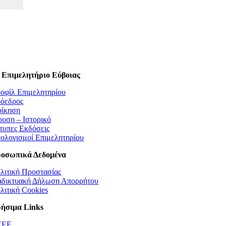
 Επιμελητήριο Εύβοιας
οφίλ Επιμελητηρίου
όεδρος
οίκηση
ρυση – Ιστορικό
τυπες Εκδόσεις
ολογισμοί Επιμελητηρίου
οσωπικά Δεδομένα
λιτική Προστασίας
αδικτυακή Δήλωση Απορρήτου
λιτική Cookies
ήσιμα Links
EEE