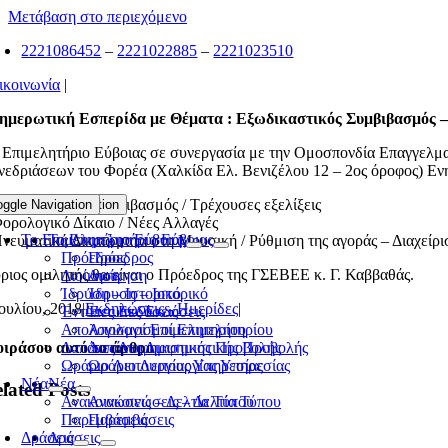
Μετάβαση στο περιεχόμενο
2221086452
–
2221022885
–
2221023510
ικοινωνία
|
ημερωτική Εσπερίδα με Θέματα : Εξωδικαστικός Συμβιβασμός –
 Επιμελητήριο Εύβοιας σε συνεργασία με την Ομοσπονδία Επαγγελμα
νεδριάσεων του Φορέα (Χαλκίδα Ελ. Βενιζέλου 12 – 2ος όροφος) Ε
Εξωδικαστικός Συμβιβασμός / Τρέχουσες εξελίξεις
oggle Navigation
Toggle Navigation
Φορολογικό Δίκαιο / Νέες Αλλαγές
Το Επιμελητήριο Εύβοιας
Το Επιμελητήριο Εύβοιας
Πνευματικά Δικαιώματα στη Μουσική / Ρύθμιση της αγοράς – Διαχείρι
Πρόεδρος
Πρόεδρος
ριος ομιλητής θα είναι ο Πρόεδρος της ΓΣΕΒΕΕ κ. Γ. Καββαθάς.
Διοίκηση
Διοίκηση
Ίδρυση – Ιστορικό
Ίδρυση – Ιστορικό
Ιουλίου, 2018
|
Εκδηλώσεις - Ημερίδες
|
Έντυπες Εκδόσεις
Έντυπες Εκδόσεις
Απολογισμοί Επιμελητηρίου
Απολογισμοί Επιμελητηρίου
Δαπάνες Διαφημιστικής Προβολής
Δαπάνες Διαφημιστικής Προβολής
ιράσου αυτό το άρθρο
Ωράριο Λειτουργίας Υπηρεσίας
Ωράριο Λειτουργίας Υπηρεσίας
Νέα
Νέα
lated Posts
Ανακοινώσεις – Δελτία Τύπου
Ανακοινώσεις – Δελτία Τύπου
Παρεμβάσεις
Παρεμβάσεις
Δράσεις
Δράσεις