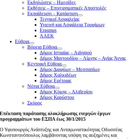
Εκδηλώσεις – Ημερίδες
Εκθέσεις – Επιχειρηματικές Αποστολές
Εκπαίδευση – Κατάρτιση
Τεχνικοί Ασφαλείας
Υγιεινή και Ασφάλεια Τροφίμων
Erasmus
ΛΑΕΚ
Εύβοια
Βόρεια Εύβοια
Δήμος Ιστιαίας – Αιδηψού
Δήμος Μαντουδίου – Λίμνης – Αγίας Άννας
Κεντρική Εύβοια
Δήμος Διρφύων – Μεσσαπίων
Δήμος Χαλκιδέων
Δήμος Ερέτριας
Νότια Εύβοια
Δήμος Κύμης – Αλιβερίου
Δήμος Καρύστου
Σκύρος
Επέκταση παράτασης ολοκλήρωσης ενεργών έργων
προγραμμάτων του ΕΣΠΑ έως 30/1/2015
Ο Υφυπουργός Ανάπτυξης και Ανταγωνιστικότητας Οδυσσέας
Κωνσταντινόπουλος λαμβάνοντας υπόψη τις αυξημένες και