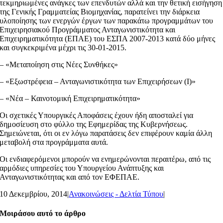
τεκμηριωμένες ανάγκες των επενδυτών αλλά και την θετική εισήγηση
της Γενικής Γραμματείας Βιομηχανίας, παρατείνει την διάρκεια
υλοποίησης των ενεργών έργων των παρακάτω προγραμμάτων του
Επιχειρησιακού Προγράμματος Ανταγωνιστικότητα και
Επιχειρηματικότητα (ΕΠΑΕ) του ΕΣΠΑ 2007-2013 κατά δύο μήνες
και συγκεκριμένα μέχρι τις 30-01-2015.
– «Μεταποίηση στις Νέες Συνθήκες»
– «Εξωστρέφεια – Ανταγωνιστικότητα των Επιχειρήσεων (Ι)»
– «Νέα – Καινοτομική Επιχειρηματικότητα»
Οι σχετικές Υπουργικές Αποφάσεις έχουν ήδη αποσταλεί για
δημοσίευση στο φύλλο της Εφημερίδας της Κυβερνήσεως.
Σημειώνεται, ότι οι εν λόγω παρατάσεις δεν επιφέρουν καμία άλλη
μεταβολή στα προγράμματα αυτά.
Οι ενδιαφερόμενοι μπορούν να ενημερώνονται περαιτέρω, από τις
αρμόδιες υπηρεσίες του Υπουργείου Ανάπτυξης και
Ανταγωνιστικότητας και από τον ΕΦΕΠΑΕ.
10 Δεκεμβρίου, 2014
|
Ανακοινώσεις - Δελτία Τύπου
|
Μοιράσου αυτό το άρθρο