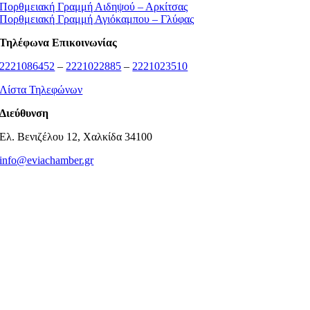
Πορθμειακή Γραμμή Αιδηψού – Αρκίτσας
Πορθμειακή Γραμμή Αγιόκαμπου – Γλύφας
Τηλέφωνα Επικοινωνίας
2221086452
–
2221022885
–
2221023510
Λίστα Τηλεφώνων
Διεύθυνση
Ελ. Βενιζέλου 12, Χαλκίδα 34100
info@eviachamber.gr