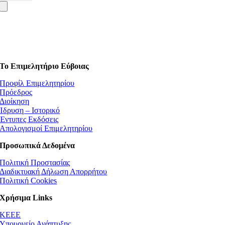
Το Επιμελητήριο Εύβοιας
Προφίλ Επιμελητηρίου
Πρόεδρος
Διοίκηση
Ίδρυση – Ιστορικό
Έντυπες Εκδόσεις
Απολογισμοί Επιμελητηρίου
Προσωπικά Δεδομένα
Πολιτική Προστασίας
Διαδικτυακή Δήλωση Απορρήτου
Πολιτική Cookies
Χρήσιμα Links
ΚEEE
Υπουργείο Ανάπτυξης