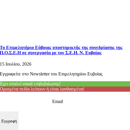
Το Επιμελητήριο Εύβοιας υποστηρικτής της συνεδρίασης της
Π.Ο.Σ.Ε.Η σε συνεργασία με τον Σ.Ε.Η. Ν. Ευβοίας
15 Ιουλίου, 2026
Εγγραφείτε στο Newsletter του Επιμελητηρίου Ευβοίας
Έχει σταλεί email επιβεβαίωσης!
Ορισμένα πεδία λείπουν ή είναι λανθασμένα!
Email