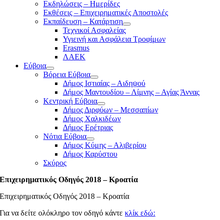
Εκδηλώσεις – Ημερίδες
Εκθέσεις – Επιχειρηματικές Αποστολές
Εκπαίδευση – Κατάρτιση
Τεχνικοί Ασφαλείας
Υγιεινή και Ασφάλεια Τροφίμων
Erasmus
ΛΑΕΚ
Εύβοια
Βόρεια Εύβοια
Δήμος Ιστιαίας – Αιδηψού
Δήμος Μαντουδίου – Λίμνης – Αγίας Άννας
Κεντρική Εύβοια
Δήμος Διρφύων – Μεσσαπίων
Δήμος Χαλκιδέων
Δήμος Ερέτριας
Νότια Εύβοια
Δήμος Κύμης – Αλιβερίου
Δήμος Καρύστου
Σκύρος
Επιχειρηματικός Οδηγός 2018 – Κροατία
Επιχειρηματικός Οδηγός 2018 – Κροατία
Για να δείτε ολόκληρο τον οδηγό κάντε
κλίκ εδώ: