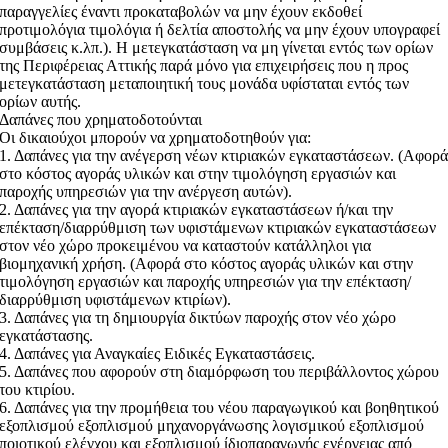
παραγγελίες έναντι προκαταβολών να μην έχουν εκδοθεί
προτιμολόγια τιμολόγια ή δελτία αποστολής να μην έχουν υπογραφεί
συμβάσεις κ.λπ.). Η μετεγκατάσταση να μη γίνεται εντός των ορίων
της Περιφέρειας Αττικής παρά μόνο για επιχειρήσεις που η προς
μετεγκατάσταση μεταποιητική τους μονάδα υφίσταται εντός των
ορίων αυτής.
Δαπάνες που χρηματοδοτούνται
Οι δικαιούχοι μπορούν να χρηματοδοτηθούν για:
1. Δαπάνες για την ανέγερση νέων κτιριακών εγκαταστάσεων. (Αφορ
στο κόστος αγοράς υλικών και στην τιμολόγηση εργασιών και
παροχής υπηρεσιών για την ανέργεση αυτών).
2. Δαπάνες για την αγορά κτιριακών εγκαταστάσεων ή/και την
επέκταση/διαρρύθμιση των υφιστάμενων κτιριακών εγκαταστάσεων
στον νέο χώρο προκειμένου να καταστούν κατάλληλοι για
βιομηχανική χρήση. (Αφορά στο κόστος αγοράς υλικών και στην
τιμολόγηση εργασιών και παροχής υπηρεσιών για την επέκταση/
διαρρύθμιση υφιστάμενων κτιρίων).
3. Δαπάνες για τη δημιουργία δικτύων παροχής στον νέο χώρο
εγκατάστασης.
4. Δαπάνες για Αναγκαίες Ειδικές Εγκαταστάσεις.
5. Δαπάνες που αφορούν στη διαμόρφωση του περιβάλλοντος χώρου
του κτιρίου.
6. Δαπάνες για την προμήθεια του νέου παραγωγικού και βοηθητικού
εξοπλισμού εξοπλισμού μηχανοργάνωσης λογισμικού εξοπλισμού
ποιοτικού ελέγχου και εξοπλισμού ίδιοπαραγωγής ενέργειας από