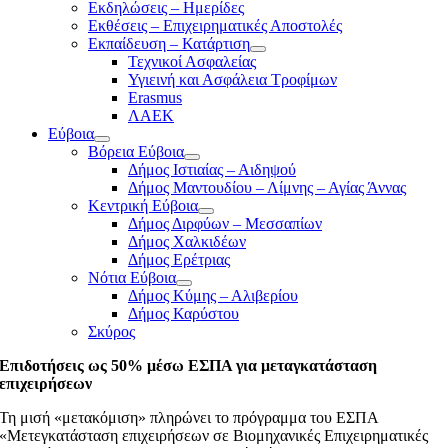
Εκδηλώσεις – Ημερίδες
Εκθέσεις – Επιχειρηματικές Αποστολές
Εκπαίδευση – Κατάρτιση
Τεχνικοί Ασφαλείας
Υγιεινή και Ασφάλεια Τροφίμων
Erasmus
ΛΑΕΚ
Εύβοια
Βόρεια Εύβοια
Δήμος Ιστιαίας – Αιδηψού
Δήμος Μαντουδίου – Λίμνης – Αγίας Άννας
Κεντρική Εύβοια
Δήμος Διρφύων – Μεσσαπίων
Δήμος Χαλκιδέων
Δήμος Ερέτριας
Νότια Εύβοια
Δήμος Κύμης – Αλιβερίου
Δήμος Καρύστου
Σκύρος
Επιδοτήσεις ως 50% μέσω ΕΣΠΑ για μεταγκατάσταση
επιχειρήσεων
Τη μισή «μετακόμιση» πληρώνει το πρόγραμμα του ΕΣΠΑ
«Μετεγκατάσταση επιχειρήσεων σε Βιομηχανικές Επιχειρηματικές