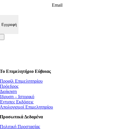
Email
Το Επιμελητήριο Εύβοιας
Προφίλ Επιμελητηρίου
Πρόεδρος
Διοίκηση
Ίδρυση – Ιστορικό
Έντυπες Εκδόσεις
Απολογισμοί Επιμελητηρίου
Προσωπικά Δεδομένα
Πολιτική Προστασίας