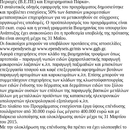
Περιοχές (Β.Ε.ΠΕ) και Επιχειρηματικά Πάρκα».
Ο αναλυτικός οδηγός εφαρμογής του προγράμματος δημοσιεύτηκε
και προβλέπει ενισχύσεις 50% των δαπανών μικρομεσαίων
μεταποιητικών επιχειρήσεων για να μετακινηθούν σε σύγχρονες
οργανωμένες υποδομές. Ο προϋπολογισμός του προγράμματος είναι
10 εκατ. ευρώ και η γενική γραμματεία Βιομηχανίας του υπουργείου
Ανάπτυξης έχει ανακοινώσει ότι η προθεσμία υποβολής της πρότασης
θα είναι ανοιχτή μέχρι τις 31 Μαΐου.
Οι δικαιούχοι μπορούν να υποβάλουν προτάσεις στις ιστοσελίδες
www.ependyseis.gr www.ependyseis.gr/mis www.ggb.gr.
Αφορά επιχειρήσεις στον κλάδο της βιομηχανίας τροφίμων όπως
αρτοποιία – παραγωγή νωπών ειδών ζαχαροπλαστικής παραγωγή
μακαρονιών λαζανιών κ.λπ. παραγωγή παξιμαδιών και μπισκότων
επεξεργασία τσαγιού και καφέ επεξεργασία αφεψημάτων βοτάνων
παραγωγή αρτυμάτων και καρυκευμάτων κ.λπ. Επίσης μπορούν να
συμμετάσχουν επιχειρήσεις των κλάδων της κλωστοϋφαντουργίας
των ειδών ένδυσης του δέρματος και δερμάτινων ειδών του ξύλου
των χημικών ουσιών των επίπλων της παραγωγής βασικών μετάλλων
άλλων μη μεταλλικών προϊόντων της κατασκευής ηλεκτρονικών
υπολογιστών ηλεκτρολογικού εξοπλισμού κ.λπ.
Στο πλαίσιο του Προγράμματος ενισχύονται έργα ύψους επένδυσης
τουλάχιστον από 30.000 ευρώ έως μέγιστο 400.000 ευρώ και με
διάρκεια υλοποίησης και ολοκλήρωσης αυτών μέχρι τις 31 Μαρτίου
του 2015.
Με την ολοκλήρωση της επένδυσης θα πρέπει να έχει υλοποιηθεί το