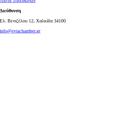
Λίστα Τηλεφώνων
Διεύθυνση
Ελ. Βενιζέλου 12, Χαλκίδα 34100
info@eviachamber.gr