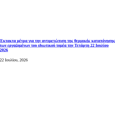
Έκτακτα μέτρα για την αντιμετώπιση της θερμικής καταπόνηση
των εργαζομένων του ιδιωτικού τομέα την Τετάρτη 22 Ιουλίου
2026
22 Ιουλίου, 2026