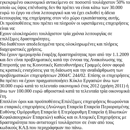
εγκεκριμένο οικονομικό αντικείμενο σε ποσοστό τουλάχιστον 50% τ
οποίο ως ύψος επένδυσης δεν θα πρέπει να είναι κάτω των 30.000
ευρώ το έργο να είναι λειτουργικό και να έχει εκδοθεί η άδεια
λειτουργίας της επιχείρησης στον νέο χώρο εγκατάστασης αυτής.
Οι προϋποθέσεις που πρέπει να πληρούν οι υφιστάμενες επιχειρήσεις
είναι να:
Εχουν ολοκληρώσει τουλάχιστον τρία χρόνια λειτουργίας σε
επιλέξιμες δραστηριότητες.
Να διαθέτουν αποδεδειγμένα τρεις ολοκληρωμένες και πλήρεις
διαχειριστικές χρήσεις.
Να έχουν ημερομηνία έναρξης δραστηριότητας πριν από την 1.1.2009
και δεν είναι προβληματικές κατά την έννοια της Ανακοίνωσης της
Επιτροπής για τις Κοινοτικές Κατευθυντήριες Γραμμές όσον αφορά
τις κρατικές ενισχύσεις για τη διάσωση και την αναδιάρθρωση των
προβληματικών επιχειρήσειων 2004/C 244/02. Επίσης οι επιχειρήσεις
θα πρέπει να έχουν πραγματοποιήσει Κύκλο Εργασιών άνω των
30.000 ευρώ κατά το τελευταίο οικονομικό έτος 2012 (χρήση 2011) ή
άνω των 100.000 ευρώ αθροιστικά κατά τα τελευταία τρία οικονομικά
έτη.
Επιπλέον όροι και προϋποθέσεις:Επιλέξιμες επιχειρήσεις θεωρούνται
οι εταιρικές επιχειρήσεις (Ανώνυμη Εταιρεία Εταιρεία Περιορισμένης
Ευθύνης Ομόρρυθμη Εταιρεία ή Ετερόρρυθμη Εταιρεία ή Ιδιωτικών
Κεφαλαιουχικών Εταιρειών) καθώς και οι Ατομικές Επιχειρήσεις με
δραστηριότητα που αντιστοιχεί τουλάχιστον σε έναν από τους
κωδικούς ΚΑΔ που περιγράφηκαν πιο πάνω.