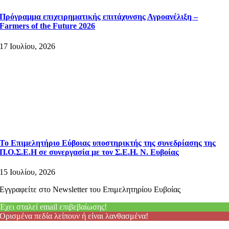
Πρόγραμμα επιχειρηματικής επιτάχυνσης Αγροανέλιξη –
Farmers of the Future 2026
17 Ιουλίου, 2026
Το Επιμελητήριο Εύβοιας υποστηρικτής της συνεδρίασης της
Π.Ο.Σ.Ε.Η σε συνεργασία με τον Σ.Ε.Η. Ν. Ευβοίας
15 Ιουλίου, 2026
Εγγραφείτε στο Newsletter του Επιμελητηρίου Ευβοίας
Έχει σταλεί email επιβεβαίωσης!
Ορισμένα πεδία λείπουν ή είναι λανθασμένα!