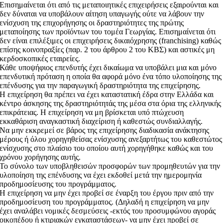
Επισημαίνεται ότι από τις μεταποιητικές επιχειρήσεις εξαιρούνται και
δεν δύναται να υποβάλουν αίτηση υπαγωγής ούτε να λάβουν την
ενίσχυση της επιχορήγησης οι δραστηριότητες της πρώτης
μεταποίησης των προϊόντων του τομέα Γεωργίας. Επισημαίνεται ότι
δεν είναι επιλέξιμες οι επιχειρήσεις δικαιόχρησης (franchising) καθώς
επίσης κοινοπραξίες (παρ. 2 του άρθρου 2 του ΚΒΣ) και αστικές μη
κερδοσκοπικές εταιρείες.
Κάθε υποψήφιος επενδυτής έχει δικαίωμα να υποβάλει μια και μόνο
επενδυτική πρόταση η οποία θα αφορά μόνο ένα τόπο υλοποίησης της
επένδυσης για την παραγωγική δραστηριότητα της επιχείρησης.
Η επιχείρηση θα πρέπει να έχει καταστατική έδρα στην Ελλάδα και
κέντρο άσκησης της δραστηριότητάς της μέσα στα όρια της ελληνικής
επικράτειας. Η επιχείρηση να μη βρίσκεται υπό πτώχευση
εκκαθάριση αναγκαστική διαχείριση ή καθεστώς συνδιαλλαγής.
Να μην εκκρεμεί σε βάρος της επιχείρησης διαδικασία ανάκτησης
μέρους ή όλου χορηγηθείσας ενίσχυσης ανεξαρτήτως του καθεστώτος
ενίσχυσης στο πλαίσιο του οποίου αυτή χορηγήθηκε καθώς και του
χρόνου χορήγησης αυτής.
Το σύνολο των υποβληθεισών προσφορών των προμηθευτών για την
υλοποίηση της επένδυσης να έχει εκδοθεί μετά την ημερομηνία
προδημοσίευσης του προγράμματος.
Η επιχείρηση να μην έχει προβεί σε έναρξη του έργου πριν από την
προδημοσίευση του προγράμματος. (Δηλαδή η επιχείρηση να μην
έχει αναλάβει νομικές δεσμεύσεις -εκτός του προσυμφώνου αγοράς
οικοπέδου ή κτιριακών εγκαταστάσεων- να μην έχει προβεί σε