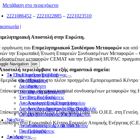
Μετάβαση στο περιεχόμενο
2221086452
–
2221022885
–
2221023510
ικοινωνία
|
ιμελητηριακή Αποστολή στην Ευρώπη.
 οργάνωση του
Επιμελητηριακού Συνδέσμου Μεταφορών
και υπό 
νών την Ευρωπαϊκή Ένωση Εταιρειών Συνδυασμένων Μεταφορών – Οδ
νδυασμένων μεταφορών CEMAT και την Ελβετική HUPAC πραγματοποιή
oggle Navigation
Toggle Navigation
Αποστολή περιελάμβανε τα εξής σημαντικά σημεία:
Το Επιμελητήριο Εύβοιας
Το Επιμελητήριο Εύβοιας
 Ημερίδα και επίσκεψη στο πλέον προηγμένο Εμπορευματικό Κέντρο 
Πρόεδρος
Πρόεδρος
Διοίκηση
Διοίκηση
 Επίσκεψη στο πιο σύγχρονο terminal συνδυασμένων μεταφορών της 
Ίδρυση – Ιστορικό
Ίδρυση – Ιστορικό
Έντυπες Εκδόσεις
Έντυπες Εκδόσεις
Απολογισμοί Επιμελητηρίου
Απολογισμοί Επιμελητηρίου
Δαπάνες Διαφημιστικής Προβολής
Δαπάνες Διαφημιστικής Προβολής
 Επίσκεψη και ημερίδα στην Ευρωπαϊκή έδρα του Ο.Η.Ε. στη Γενεύη.
Ωράριο Λειτουργίας Υπηρεσίας
Ωράριο Λειτουργίας Υπηρεσίας
Νέα
Νέα
 Επίσκεψη στο Ευρωπαϊκό Κέντρο Ερευνών Ατομικής Ενέργειας (C.E.
Ανακοινώσεις – Δελτία Τύπου
Ανακοινώσεις – Δελτία Τύπου
Παρεμβάσεις
Παρεμβάσεις
Δράσεις
Δράσεις