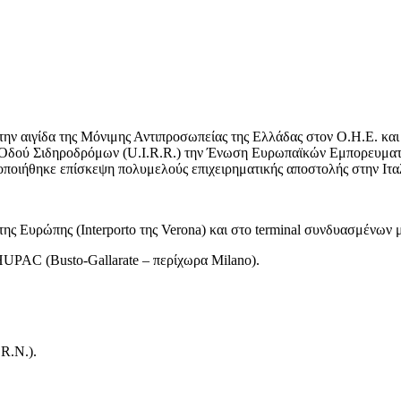
την αιγίδα της Μόνιμης Αντιπροσωπείας της Ελλάδας στον Ο.Η.Ε. κ
ού Σιδηροδρόμων (U.I.R.R.) την Ένωση Ευρωπαϊκών Εμπορευματικώ
θηκε επίσκεψη πολυμελούς επιχειρηματικής αποστολής στην Ιταλί
της Ευρώπης (Interporto της Verona) και στο terminal συνδυασμένω
HUPAC (Busto-Gallarate – περίχωρα Milano).
R.N.).