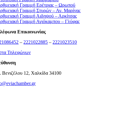
ρθμειακή Γραμμή Ερέτριας – Ωρωπού
ρθμειακή Γραμμή Στυρών – Αγ. Μαρίνας
ρθμειακή Γραμμή Αιδηψού – Αρκίτσας
ρθμειακή Γραμμή Αγιόκαμπου – Γλύφας
λέφωνα Επικοινωνίας
21086452
–
2221022885
–
2221023510
στα Τηλεφώνων
εύθυνση
. Βενιζέλου 12, Χαλκίδα 34100
fo@eviachamber.gr