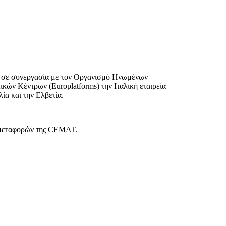
αι σε συνεργασία με τον Οργανισμό Ηνωμένων
ν Κέντρων (Europlatforms) την Ιταλική εταιρεία
α και την Ελβετία.
ν μεταφορών της CEMAT.