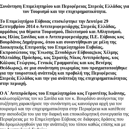
Συνάντηση Επιμελητηρίου και Περιφέρειας Στερεάς Ελλάδας γι
τον Τουρισμό και την επιχειρηματικότητα.
Το Επιμελητήριο Εύβοιας επισκέφτηκε την Δευτέρα 29
Σεπτεμβρίου 2014 ο Αντιπεριφερειάρχης Στερεάς Ελλάδας,
αρμόδιος για θέματα Τουρισμού, Πολιτισμού και Αθλητισμού,
κος Ηλίας Σανίδας και ο Αντιπεριφερειάρχης Π.Ε. Εύβοιας κος
Βουρδάνος Δημήτριος, όπου και συναντήθηκαν με μέλη της
Διοικητικής Επιτροπής του Επιμελητηρίου Ευβοίας,
Εκπροσώπους της Ένωσης Ξενοδόχων Εύβοιας(κος Χέλμης
Μιλτιάδης Πρόεδρος, κος Στρατής Νίκος Αντιπρόεδρος, κος
Κάλφας Γεώργιος, Γενικός Γραμματέας και κος Βενέρης
Θεόδωρος), σε μια συνάντηση γνωριμίας που πραγματοποιήθηκε
για την τουριστική ανάπτυξη και προβολή της Περιφέρειας
Στερεάς Ελλάδας και την για ανάπτυξη της επιχειρηματικότητας
στην περιοχή.
Ο Α΄ Αντιπρόεδρος του Επιμελητηρίου κος Γεροντίτης Ιωάννης
,
καλωσορίζοντας τον κο Σανίδα και τον κ. Βουρδάνο ανοίγοντας την
συζήτηση χαρακτήρισε την συνάντηση ως καινούργια αρχή για τον
τουρισμό και την επιχειρηματικότητα στην Περιφέρεια και κατέθεσε
την αισιοδοξία του για την διαρκή και εποικοδομητική συνεργασία της
Περιφέρειας με το Επιμελητήριο Εύβοιας σε διάφορες δράσεις που
θα δρομολογηθούν για την ανάπτυξη του τόπου καθώς επίσης και με