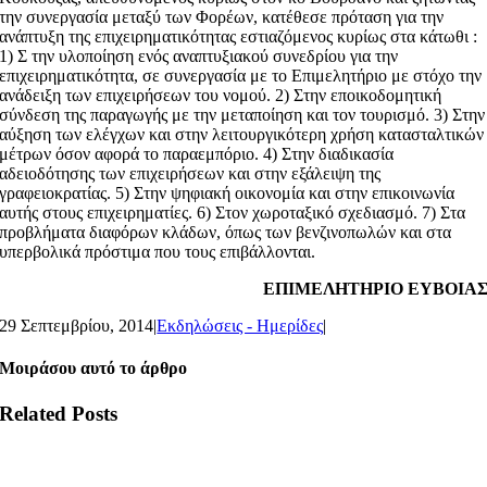
την συνεργασία μεταξύ των Φορέων, κατέθεσε πρόταση για την
ανάπτυξη της επιχειρηματικότητας εστιαζόμενος κυρίως στα κάτωθι :
1) Σ την υλοποίηση ενός αναπτυξιακού συνεδρίου για την
επιχειρηματικότητα, σε συνεργασία με το Επιμελητήριο με στόχο την
ανάδειξη των επιχειρήσεων του νομού. 2) Στην εποικοδομητική
σύνδεση της παραγωγής με την μεταποίηση και τον τουρισμό. 3) Στην
αύξηση των ελέγχων και στην λειτουργικότερη χρήση κατασταλτικών
μέτρων όσον αφορά το παραεμπόριο. 4) Στην διαδικασία
αδειοδότησης των επιχειρήσεων και στην εξάλειψη της
γραφειοκρατίας. 5) Στην ψηφιακή οικονομία και στην επικοινωνία
αυτής στους επιχειρηματίες. 6) Στον χωροταξικό σχεδιασμό. 7) Στα
προβλήματα διαφόρων κλάδων, όπως των βενζινοπωλών και στα
υπερβολικά πρόστιμα που τους επιβάλλονται.
ΕΠΙΜΕΛΗΤΗΡΙΟ ΕΥΒΟΙΑ
29 Σεπτεμβρίου, 2014
|
Εκδηλώσεις - Ημερίδες
|
Μοιράσου αυτό το άρθρο
Related Posts