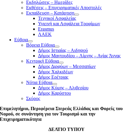
Εκδηλώσεις – Ημερίδες
Εκθέσεις – Επιχειρηματικές Αποστολές
Εκπαίδευση – Κατάρτιση
Τεχνικοί Ασφαλείας
Υγιεινή και Ασφάλεια Τροφίμων
Erasmus
ΛΑΕΚ
Εύβοια
Βόρεια Εύβοια
Δήμος Ιστιαίας – Αιδηψού
Δήμος Μαντουδίου – Λίμνης – Αγίας Άννας
Κεντρική Εύβοια
Δήμος Διρφύων – Μεσσαπίων
Δήμος Χαλκιδέων
Δήμος Ερέτριας
Νότια Εύβοια
Δήμος Κύμης – Αλιβερίου
Δήμος Καρύστου
Σκύρος
Επιμελητήριο, Περιφέρεια Στερεάς Ελλάδας και Φορείς του
Νομού, σε συνάντηση για τον Τουρισμό και την
Επιχειρηματικότητα
ΔΕΛΤΙΟ ΤΥΠΟΥ