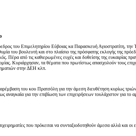
ο
εδρος του Επιμελητηρίου Εύβοιας κα Παρασκευή Αγιοστρατίτη, την Τε
μία του βουλευτή και στο πλαίσιο της πρόσφατης εκλογής της πρόεδρ
ός. Πέρα από τις καθιερωμένες ευχές και δοθείσης της ευκαιρίας π
ομίας. Κυριάρχησαν, τα θέματα που πρωτίστως απασχολούν τους επιχ
ρηματιών στην ΔΕΗ κλπ.
παρέμβαση του κου Πρατσόλη για την άμεση διευθέτηση κυρίως τριών
ύτως αναγκαία για την επιβίωση των επιχειρήσεων τουλάχιστον για το
ιχειρηματίες που πρόκειται να συνταξιοδοτηθούν άμεσα αλλά και οι επ