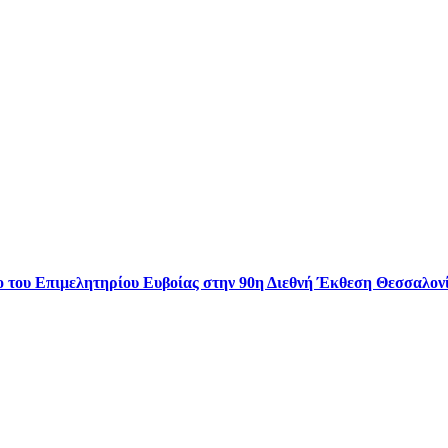
του Επιμελητηρίου Ευβοίας στην 90η Διεθνή Έκθεση Θεσσαλονίκ