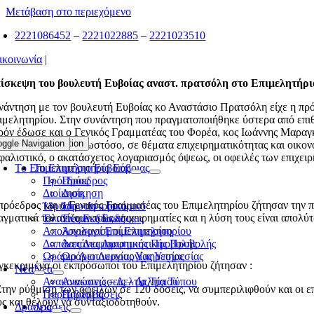
Μετάβαση στο περιεχόμενο
2221086452
–
2221022885
–
2221023510
ικοινωνία
|
ίσκεψη του βουλευτή Ευβοίας αναστ. πρατσόλη στο Επιμελητήρι
νάντηση με τον βουλευτή Ευβοίας κο Αναστάσιο Πρατσόλη είχε η πρό
ιμελητηρίου. Στην συνάντηση που πραγματοποιήθηκε ύστερα από επιθυ
ρόν έδωσε και ο Γενικός Γραμματέας του Φορέα, κος Ιωάννης Μαραγκ
oggle Navigation
Toggle Navigation
λύ εποικοδομητική ωστόσο, σε θέματα επιχειρηματικότητας και οικον
φαλιστικό, ο ακατάσχετος λογαριασμός όψεως, οι οφειλές των επιχει
Το Επιμελητήριο Εύβοιας
Το Επιμελητήριο Εύβοιας
Πρόεδρος
Πρόεδρος
Διοίκηση
Διοίκηση
πρόεδρος και ο Γενικός Γραμματέας του Επιμελητηρίου ζήτησαν την 
Ίδρυση – Ιστορικό
Ίδρυση – Ιστορικό
αγματικά ταλανίζουν τους επιχειρηματίες και η λύση τους είναι απολ
Έντυπες Εκδόσεις
Έντυπες Εκδόσεις
Απολογισμοί Επιμελητηρίου
Απολογισμοί Επιμελητηρίου
Δαπάνες Διαφημιστικής Προβολής
Δαπάνες Διαφημιστικής Προβολής
Ωράριο Λειτουργίας Υπηρεσίας
Ωράριο Λειτουργίας Υπηρεσίας
γκεκριμένα οι εκπρόσωποι του Επιμελητηρίου ζήτησαν :
Νέα
Νέα
Ανακοινώσεις – Δελτία Τύπου
Ανακοινώσεις – Δελτία Τύπου
Στην ρύθμιση των οφειλών σε 120 δόσεις, να συμπεριλιφθούν και οι επ
Παρεμβάσεις
Παρεμβάσεις
υς και θέλουν να συνταξιοδοτηθούν.
Δράσεις
Δράσεις