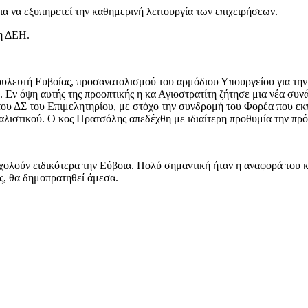
α να εξυπηρετεί την καθημερινή λειτουργία των επιχειρήσεων.
τη ΔΕΗ.
βουλευτή Ευβοίας, προσανατολισμού του αρμόδιου Υπουργείου για τη
 Εν όψη αυτής της προοπτικής η κα Αγιοστρατίτη ζήτησε μια νέα συν
του ΔΣ του Επιμελητηρίου, με στόχο την συνδρομή του Φορέα που εκ
αλιστικού. Ο κος Πρατσόλης απεδέχθη με ιδιαίτερη προθυμία την πρ
ολούν ειδικότερα την Εύβοια. Πολύ σημαντική ήταν η αναφορά του κ
ς, θα δημοπρατηθεί άμεσα.