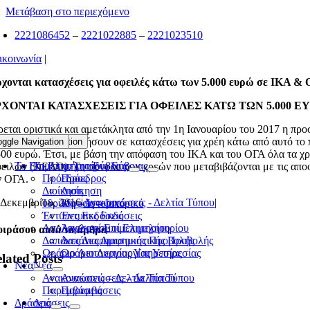
Μετάβαση στο περιεχόμενο
2221086452
–
2221022885
–
2221023510
ικοινωνία
|
χονται κατασχέσεις για οφειλές κάτω των 5.000 ευρώ σε ΙΚΑ &
ΧΟΝΤΑΙ ΚΑΤΑΣΧΕΣΕΙΣ ΓΙΑ ΟΦΕΙΛΕΣ ΚΑΤΩ ΤΩΝ 5.000 ΕΥ
ρεται οριστικά και αμετάκλητα από την 1η Ιανουαρίου του 2017 η πρ
ο ταμεία να προχωρήσουν σε κατασχέσεις για χρέη κάτω από αυτό το
oggle Navigation
Toggle Navigation
500 ευρώ. Έτσι, με βάση την απόφαση του ΙΚΑ και του ΟΓΑ όλα τα 
Το Επιμελητήριο Εύβοιας
Το Επιμελητήριο Εύβοιας
ειλών (ΚΕΑΟ). Το σύνολο των χρεών που μεταβιβάζονται με τις αποφά
Πρόεδρος
Πρόεδρος
ν ΟΓΑ.
Διοίκηση
Διοίκηση
 Δεκεμβρίου, 2016
|
Ανακοινώσεις - Δελτία Τύπου
|
Ίδρυση – Ιστορικό
Ίδρυση – Ιστορικό
Έντυπες Εκδόσεις
Έντυπες Εκδόσεις
Απολογισμοί Επιμελητηρίου
Απολογισμοί Επιμελητηρίου
ιράσου αυτό το άρθρο
Δαπάνες Διαφημιστικής Προβολής
Δαπάνες Διαφημιστικής Προβολής
Ωράριο Λειτουργίας Υπηρεσίας
Ωράριο Λειτουργίας Υπηρεσίας
lated Posts
Νέα
Νέα
Ανακοινώσεις – Δελτία Τύπου
Ανακοινώσεις – Δελτία Τύπου
Παρεμβάσεις
Παρεμβάσεις
Δράσεις
Δράσεις