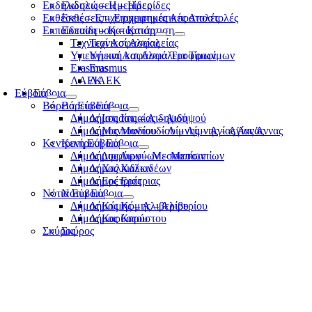
Εκδηλώσεις – Ημερίδες
Εκδηλώσεις – Ημερίδες
Εκθέσεις – Επιχειρηματικές Αποστολές
Εκθέσεις – Επιχειρηματικές Αποστολές
Εκπαίδευση – Κατάρτιση
Εκπαίδευση – Κατάρτιση
Τεχνικοί Ασφαλείας
Τεχνικοί Ασφαλείας
Υγιεινή και Ασφάλεια Τροφίμων
Υγιεινή και Ασφάλεια Τροφίμων
Erasmus
Erasmus
ΛΑΕΚ
ΛΑΕΚ
Εύβοια
Εύβοια
Βόρεια Εύβοια
Βόρεια Εύβοια
Δήμος Ιστιαίας – Αιδηψού
Δήμος Ιστιαίας – Αιδηψού
Δήμος Μαντουδίου – Λίμνης – Αγίας Άννας
Δήμος Μαντουδίου – Λίμνης – Αγίας Άννας
Κεντρική Εύβοια
Κεντρική Εύβοια
Δήμος Διρφύων – Μεσσαπίων
Δήμος Διρφύων – Μεσσαπίων
Δήμος Χαλκιδέων
Δήμος Χαλκιδέων
Δήμος Ερέτριας
Δήμος Ερέτριας
Νότια Εύβοια
Νότια Εύβοια
Δήμος Κύμης – Αλιβερίου
Δήμος Κύμης – Αλιβερίου
Δήμος Καρύστου
Δήμος Καρύστου
Σκύρος
Σκύρος