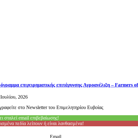
όγραμμα επιχειρηματικής επιτάχυνσης Αγροανέλιξη – Farmers of
 Ιουλίου, 2026
γραφείτε στο Newsletter του Επιμελητηρίου Ευβοίας
ει σταλεί email επιβεβαίωσης!
ισμένα πεδία λείπουν ή είναι λανθασμένα!
Email